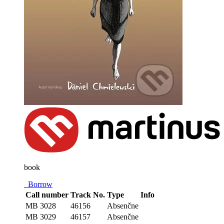
book
Borrow
Call number
Track No.
Type
Info
MB 3028
46156
Absenčne
MB 3029
46157
Absenčne