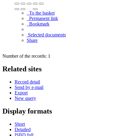
To the basket
Permanent link
Bookmark
Selected documents
Share
Number of the records: 1
Related sites
Record detail
Send by e-mail
Export
New query
Display formats
Short
Detailed
ISBD full