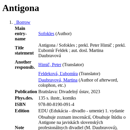
Antigona
Borrow
Main
entry-
Sofokles
(Author)
name
Antigona / Sofokles ; prekl. Peter Himič ; prekl.
Title
Ľubomír Feldek ; aut. dosl. Martina
statement
Daubravová
Another
Himič, Peter
(Translator)
responsib.
Feldeková, Ľubomíra
(Translator)
Daubravová, Martina
(Author of afterword,
colophon, etc.)
Publication
Bratislava: Divadelný ústav, 2023
Phys.des.
135 s. ilustr., komiks
ISBN
978-80-8190-091-4
Edition
EDU (Edukácia - divadlo - umenie) 1. vydanie
Obsahuje zoznam inscenácií, Obsahuje štúdiu o
Antigone na javiskách slovenských
Note
profesionálnych divadiel (M. Daubravová),