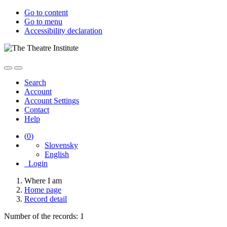
Go to content
Go to menu
Accessibility declaration
Search
Account
Account Settings
Contact
Help
(
0
)
Slovensky
English
Login
Where I am
Home page
Record detail
Number of the records: 1