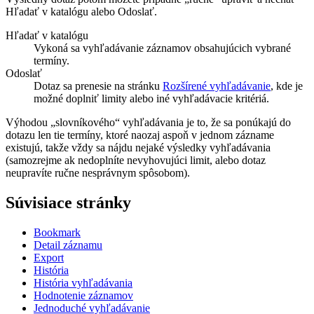
Hľadať v katalógu
alebo
Odoslať
.
Hľadať v katalógu
Vykoná sa vyhľadávanie záznamov obsahujúcich vybrané
termíny.
Odoslať
Dotaz sa prenesie na stránku
Rozšírené vyhľadávanie
, kde je
možné doplniť limity alebo iné vyhľadávacie kritériá.
Výhodou „slovníkového“ vyhľadávania je to, že sa ponúkajú do
dotazu len tie termíny, ktoré naozaj aspoň v jednom zázname
existujú, takže vždy sa nájdu nejaké výsledky vyhľadávania
(samozrejme ak nedoplníte nevyhovujúci limit, alebo dotaz
neupravíte ručne nesprávnym spôsobom).
Súvisiace stránky
Bookmark
Detail záznamu
Export
História
História vyhľadávania
Hodnotenie záznamov
Jednoduché vyhľadávanie