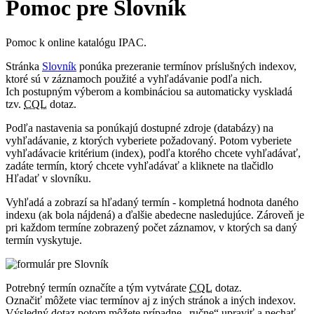
Pomoc pre Slovník
Pomoc k online katalógu IPAC.
Stránka
Slovník
ponúka prezeranie termínov príslušných indexov,
ktoré sú v záznamoch použité a vyhľadávanie podľa nich.
Ich postupným výberom a kombináciou sa automaticky vyskladá
tzv.
CQL
dotaz.
Podľa nastavenia sa ponúkajú dostupné zdroje (databázy) na
vyhľadávanie, z ktorých vyberiete požadovaný. Potom vyberiete
vyhľadávacie kritérium (index), podľa ktorého chcete vyhľadávať,
zadáte termín, ktorý chcete vyhľadávať a kliknete na tlačidlo
Hľadať v slovníku
.
Vyhľadá a zobrazí sa hľadaný termín - kompletná hodnota daného
indexu (ak bola nájdená) a ďalšie abedecne nasledujúce. Zároveň je
pri každom termíne zobrazený počet záznamov, v ktorých sa daný
termín vyskytuje.
Potrebný termín označíte a tým vytvárate
CQL
dotaz.
Označiť môžete viac termínov aj z iných stránok a iných indexov.
Výsledný dotaz potom môžete prípadne „ručne“ upraviť a nechať