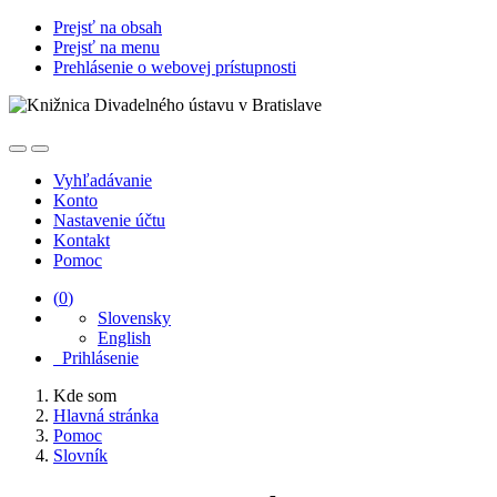
Prejsť na obsah
Prejsť na menu
Prehlásenie o webovej prístupnosti
Vyhľadávanie
Konto
Nastavenie účtu
Kontakt
Pomoc
(
0
)
Slovensky
English
Prihlásenie
Kde som
Hlavná stránka
Pomoc
Slovník