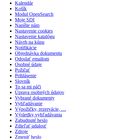
Kalendár
Košík
Modul OpenSearch
Moje SDI
Napíšte nám
Nastavenie cookies
Nastavenie katalógu
Návrh na kúpu
Notifikácie
Objednávka dokumentu
Odoslať emailom
Osobné údaje
Požičať
Prihlásenie
Slovník
To sa mi páči
Úprava osobných údajov
Vybrané dokumenty
Vyhľadávanie
Výpožičky, rezervácie, …
Výsledky vyhľadávania
Zabudnuté heslo
Zdieľať udalosť
Zdroje
Zmeniť heslo