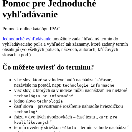
Pomoc pre Jednoduché
vyhľadávanie
Pomoc k online katalógu IPAC.
Jednoduché vyhľadávanie
umožňuje zadať hľadaný termín do
vyhľadávacieho poľa a vyhľadať tak záznamy, ktoré zadaný termín
obsahujú (vo všetkých poliach, názvoch, autoroch, kľúčových
slovách a pod.).
Čo môžete uviesť do termínu?
viac slov, ktoré sa v indexe budú nachádzať súčasne,
nezávisle na poradí, napr.
technológie informačné
viac slov, z ktorých sa v indexe môžu nachádzať len niektoré
technológia or informačné
jedno slovo
technológia
časť slova – pravostranné rozšírenie nahradíte hviezdičkou
technolog*
frázu v dvojitých úvodzovkách – časť textu
„kurz pre
kvalifikovaných“
termín uvedený strieškou
– termín sa bude nachádzať
^škola