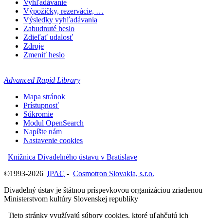
Vyhľadávanie
Výpožičky, rezervácie, …
Výsledky vyhľadávania
Zabudnuté heslo
Zdieľať udalosť
Zdroje
Zmeniť heslo
Advanced Rapid Library
Mapa stránok
Prístupnosť
Súkromie
Modul OpenSearch
Napíšte nám
Nastavenie cookies
Knižnica Divadelného ústavu v Bratislave
©1993-2026
IPAC
-
Cosmotron Slovakia, s.r.o.
Divadelný ústav je štátnou príspevkovou organizáciou zriadenou
Ministerstvom kultúry Slovenskej republiky
Tieto stránky využívajú súbory cookies, ktoré uľahčujú ich