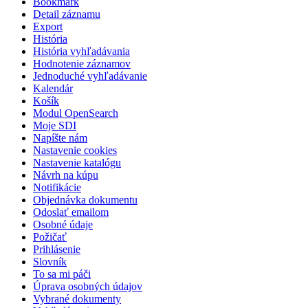
Bookmark
Detail záznamu
Export
História
História vyhľadávania
Hodnotenie záznamov
Jednoduché vyhľadávanie
Kalendár
Košík
Modul OpenSearch
Moje SDI
Napíšte nám
Nastavenie cookies
Nastavenie katalógu
Návrh na kúpu
Notifikácie
Objednávka dokumentu
Odoslať emailom
Osobné údaje
Požičať
Prihlásenie
Slovník
To sa mi páči
Úprava osobných údajov
Vybrané dokumenty