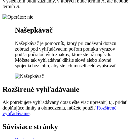
Výsledkom budú záznamy, v ktorých bude termín
A
, ale nebude
termín
B
.
Našepkávač
Našepkávač je pomocník, ktorý pri zadávaní dotazu
zobrazí pod vyhľadávacím poľom ponuku výrazov
podľa počiatočných znakov, ktoré ste už napísali.
Môžete tak vyhľadávať dlhšie slová alebo slovné
spojenia bez toho, aby ste ich museli celé vypisovať.
Rozšírené vyhľadávanie
Ak potrebujete vyhľadávaný dotaz ešte viac upresniť, t.j. pridať
doplňujúce limity a obmedzenia, môžete použiť
Rozšírené
vyhľadávanie
.
Súvisiace stránky