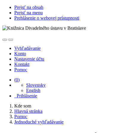
Prejsť na obsah
Prejsť na menu
Prehlásenie o webovej prístupnosti
Vyhľadávanie
Konto
Nastavenie účtu
Kontakt
Pomoc
(
0
)
Slovensky
English
Prihlásenie
Kde som
Hlavná stránka
Pomoc
Jednoduché vyhľadávanie