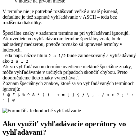
v indexe na prvom mieste
V termíne nie je potrebné rozlišovať veľké a malé písmená,
defaultne je tiež zapnuté vyhľadávanie v
ASCII
– teda bez
rozlíšenia diakritiky.
Špeciálne znaky v zadanom termíne sa pri vyhľadávaní ignorujú.
Ak uvediete vo vyhľadávacom termíne špeciálny znak, bude
nahradený medzerou, pretože rovnako sú upravené termíny v
indexoch.
Teda napr. názov titulu
bude zaindexovaný a vyhľadávaný
2 a 1/2
ako
2 a 1 2
Ak vo vyhľadávacom termíne uvedieme niektoré špeciálne znaky,
môže vyhľadávanie v určitých prípadoch skončiť chybou. Preto
doporučujeme tieto znaky vynechávať.
Zoznam špeciálnych znakov, ktoré sa vo vyhľadávaných termínoch
ignorujú:
! @ # $ % ^ & * ( ) - + = [ ] { } \ , . / < > ? ; ' :
" | ®
Ako využiť vyhľadávacie operátory vo
vyhľadávaní?