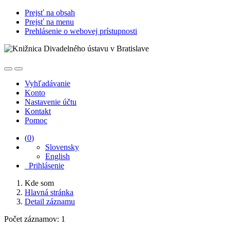
Prejsť na obsah
Prejsť na menu
Prehlásenie o webovej prístupnosti
Vyhľadávanie
Konto
Nastavenie účtu
Kontakt
Pomoc
(
0
)
Slovensky
English
Prihlásenie
Kde som
Hlavná stránka
Detail záznamu
Počet záznamov: 1