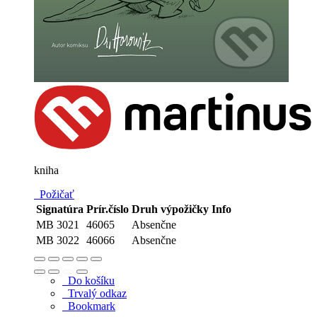
kniha
Požičať
Signatúra
Prír.číslo
Druh výpožičky
Info
MB 3021
46065
Absenčne
MB 3022
46066
Absenčne
Do košíku
Trvalý odkaz
Bookmark