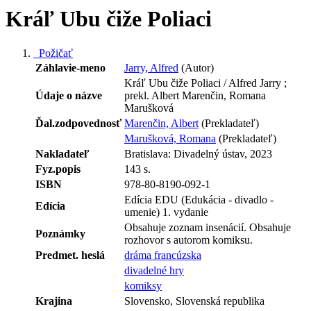
Kráľ Ubu čiže Poliaci
Požičať
Záhlavie-meno
Jarry, Alfred
(Autor)
Kráľ Ubu čiže Poliaci / Alfred Jarry ;
Údaje o názve
prekl. Albert Marenčin, Romana
Marušková
Ďal.zodpovednosť
Marenčin, Albert
(Prekladateľ)
Marušková, Romana
(Prekladateľ)
Nakladateľ
Bratislava: Divadelný ústav, 2023
Fyz.popis
143 s.
ISBN
978-80-8190-092-1
Edícia EDU (Edukácia - divadlo -
Edícia
umenie) 1. vydanie
Obsahuje zoznam insenácií. Obsahuje
Poznámky
rozhovor s autorom komiksu.
Predmet. heslá
dráma francúzska
divadelné hry
komiksy
Krajina
Slovensko, Slovenská republika