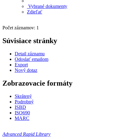
Vybrané dokumenty
Zdieľať
Počet záznamov: 1
Súvisiace stránky
Detail záznamu
Odoslať emailom
Export
Nový dotaz
Zobrazovacie formáty
Skrátený
Podrobný
ISBD
ISO690
MARC
Advanced Rapid Library