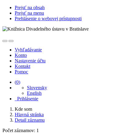
Prejsť na obsah
Prejsť na menu
Prehlásenie o webovej prístupnosti
Vyhľadávanie
Konto
Nastavenie účtu
Kontakt
Pomoc
(
0
)
Slovensky
English
Prihlásenie
Kde som
Hlavná stránka
Detail záznamu
Počet záznamov: 1