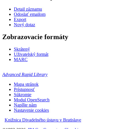
Detail záznamu
Odoslať emailom
Export
Nový dotaz
Zobrazovacie formáty
Skrátený
Uživatelský formát
MARC
Advanced Rapid Library
Mapa stránok
Prístupnosť
Súkromie
Modul OpenSearch
Napíšte nám
Nastavenie cookies
Knižnica Divadelného ústavu v Bratislave