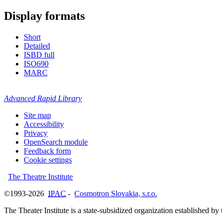
Display formats
Short
Detailed
ISBD full
ISO690
MARC
Advanced Rapid Library
Site map
Accessibility
Privacy
OpenSearch module
Feedback form
Cookie settings
The Theatre Institute
©1993-2026
IPAC
-
Cosmotron Slovakia, s.r.o.
The Theater Institute is a state-subsidized organization established by