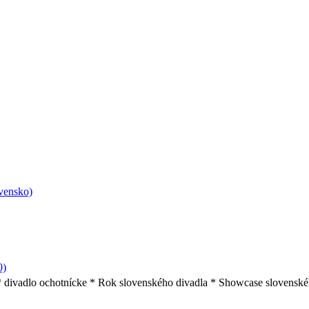
ovensko)
0)
 * divadlo ochotnícke * Rok slovenského divadla * Showcase slovenské