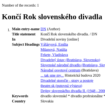
Number of the records: 1
Končí Rok slovenského divadla
Main entry-name
DN
(Author)
Title statement
Končí Rok slovenského divadla. / DN
In
Divadelní noviny [online]
Subject Headings
Vášáryová, Emília
Milanová, Natália
Fekete, Vladislava
Divadelný ústav (Bratislava, Slovensko)
Slovenské národné divadlo (Bratislava, Sl
Národné osvetové centrum
(Bratislava)
... tak sme my...
Historická budova 2020
Divadelné storočie - stopy a postoje
theatre.sk (putovná výstava)
Dejiny slovenského divadla II. (1948 - 200
Keywords
divadlo slovenské * divadlo profesionálne
Country
Slovakia