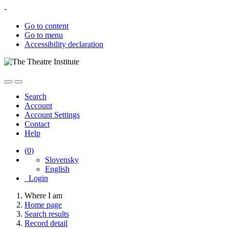
-
Go to content
Go to menu
Accessibility declaration
Search
Account
Account Settings
Contact
Help
(
0
)
Slovensky
English
Login
Where I am
Home page
Search results
Record detail