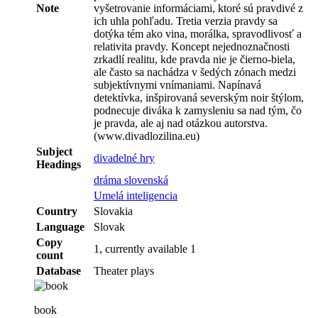
Note
vyšetrovanie informáciami, ktoré sú pravdivé z
ich uhla pohľadu. Tretia verzia pravdy sa
dotýka tém ako vina, morálka, spravodlivosť a
relativita pravdy. Koncept nejednoznačnosti
zrkadlí realitu, kde pravda nie je čierno-biela,
ale často sa nachádza v šedých zónach medzi
subjektívnymi vnímaniami. Napínavá
detektívka, inšpirovaná severským noir štýlom,
podnecuje diváka k zamysleniu sa nad tým, čo
je pravda, ale aj nad otázkou autorstva.
(www.divadlozilina.eu)
Subject
divadelné hry
Headings
dráma slovenská
Umelá inteligencia
Country
Slovakia
Language
Slovak
Copy
1, currently available 1
count
Database
Theater plays
book