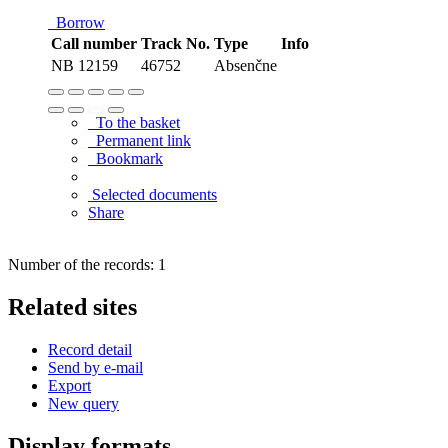
Borrow
Call number
Track No.
Type
Info
NB 12159
46752
Absenčne
To the basket
Permanent link
Bookmark
Selected documents
Share
Number of the records: 1
Related sites
Record detail
Send by e-mail
Export
New query
Display formats