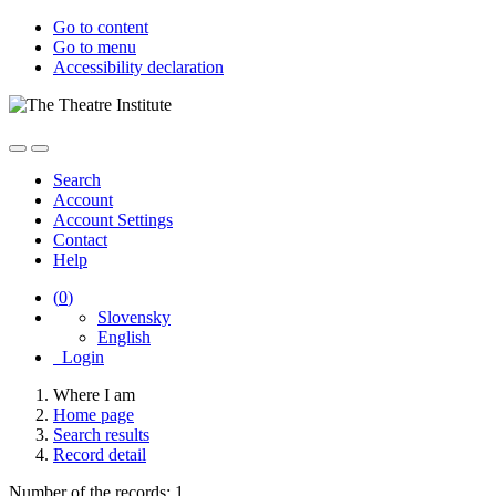
Go to content
Go to menu
Accessibility declaration
Search
Account
Account Settings
Contact
Help
(
0
)
Slovensky
English
Login
Where I am
Home page
Search results
Record detail
Number of the records: 1