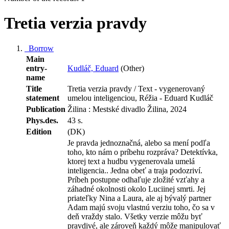
Tretia verzia pravdy
Borrow
Main
entry-
Kudláč, Eduard
(Other)
name
Title
Tretia verzia pravdy / Text - vygenerovaný
statement
umelou inteligenciou, Réžia - Eduard Kudláč
Publication
Žilina : Mestské divadlo Žilina, 2024
Phys.des.
43 s.
Edition
(DK)
Je pravda jednoznačná, alebo sa mení podľa
toho, kto nám o príbehu rozpráva? Detektívka,
ktorej text a hudbu vygenerovala umelá
inteligencia.. Jedna obeť a traja podozriví.
Príbeh postupne odhaľuje zložité vzťahy a
záhadné okolnosti okolo Luciinej smrti. Jej
priateľky Nina a Laura, ale aj bývalý partner
Adam majú svoju vlastnú verziu toho, čo sa v
deň vraždy stalo. Všetky verzie môžu byť
pravdivé, ale zároveň každý môže manipulovať