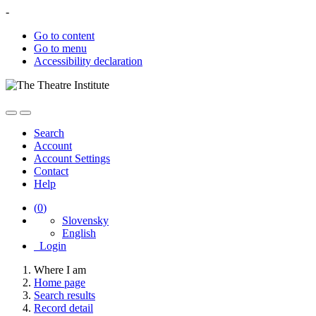
-
Go to content
Go to menu
Accessibility declaration
Search
Account
Account Settings
Contact
Help
(
0
)
Slovensky
English
Login
Where I am
Home page
Search results
Record detail