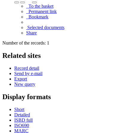
To the basket
Permanent link
Bookmark
Selected documents
Share
Number of the records: 1
Related sites
Record detail
Send by e-mail
Export
New query
Display formats
Short
Detailed
ISBD full
ISO690
MARC