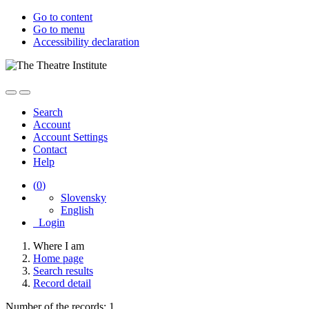
Go to content
Go to menu
Accessibility declaration
Search
Account
Account Settings
Contact
Help
(
0
)
Slovensky
English
Login
Where I am
Home page
Search results
Record detail
Number of the records: 1