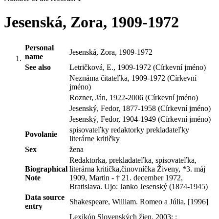
Jesenská, Zora, 1909-1972
Personal
Jesenská, Zora, 1909-1972
name
See also
Letričková, E., 1909-1972 (Církevní jméno)
Neznáma čitateľka, 1909-1972 (Církevní
jméno)
Rozner, Ján, 1922-2006 (Církevní jméno)
Jesenský, Fedor, 1877-1958 (Církevní jméno)
Jesenský, Fedor, 1904-1949 (Církevní jméno)
spisovateľky redaktorky prekladateľky
Povolanie
literárne kritičky
Sex
žena
Redaktorka, prekladateľka, spisovateľka,
Biographical
literárna kritička,činovníčka Živeny, *3. máj
Note
1909, Martin - † 21. december 1972,
Bratislava. Ujo: Janko Jesenský (1874-1945)
Data source
Shakespeare, William. Romeo a Júlia, [1996]
entry
Lexikón Slovenských žien, 2003; ;