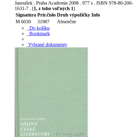
Janoušek . Praha Academia 2008 . 977 s . ISBN 978-80-200-
1631-7 . [
1, z toho voľných 1
]
Signatúra
Prír.číslo
Druh výpožičky
Info
M 6030
31987
Absenčne
Do košíku
Bookmark
Vybrané dokumenty