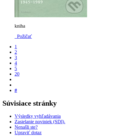
kniha
Požičať
1
2
3
4
5
20
#
Súvisiace stránky
Výsledky vyhľadávania
Zasielanie noviniek (SDI).
Nenašli ste?
Upraviť dotaz