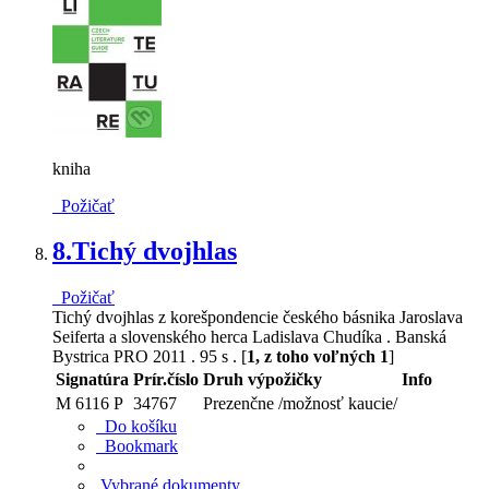
kniha
Požičať
8.
Tichý dvojhlas
Požičať
Tichý dvojhlas z korešpondencie českého básnika Jaroslava
Seiferta a slovenského herca Ladislava Chudíka . Banská
Bystrica PRO 2011 . 95 s . [
1, z toho voľných 1
]
Signatúra
Prír.číslo
Druh výpožičky
Info
M 6116 P
34767
Prezenčne /možnosť kaucie/
Do košíku
Bookmark
Vybrané dokumenty