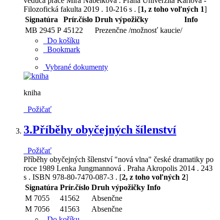
vedúca práce Mira Nábělková . Praha Univerzita Karlova -
Filozofická fakulta 2019 . 10-216 s . [
1, z toho voľných 1
]
Signatúra
Prír.číslo
Druh výpožičky
Info
MB 2945 P
45122
Prezenčne /možnosť kaucie/
Do košíku
Bookmark
Vybrané dokumenty
kniha
Požičať
3.
Příběhy obyčejných šílenství
Požičať
Příběhy obyčejných šílenství "nová vlna" české dramatiky po
roce 1989 Lenka Jungmannová . Praha Akropolis 2014 . 243
s . ISBN 978-80-7470-087-3 . [
2, z toho voľných 2
]
Signatúra
Prír.číslo
Druh výpožičky
Info
M 7055
41562
Absenčne
M 7056
41563
Absenčne
Do košíku