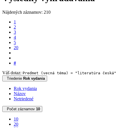
Nájdených záznamov: 210
1
2
3
4
5
20
#
Váš dotaz:
Predmet (vecná téma) = "literatúra česká"
Triedenie
Rok vydania
Rok vydania
Názov
Netriedené
Počet záznamov
10
10
20