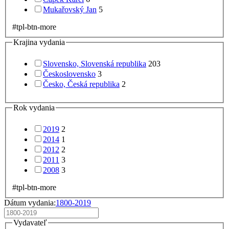
Mukařovský Jan
5
#tpl-btn-more
Krajina vydania
Slovensko, Slovenská republika
203
Československo
3
Česko, Česká republika
2
Rok vydania
2019
2
2014
1
2012
2
2011
3
2008
3
#tpl-btn-more
Dátum vydania:
1800-2019
Vydavateľ