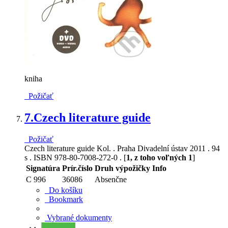
kniha
Požičať
7.
Czech literature guide
Požičať
Czech literature guide Kol. . Praha Divadelní ústav 2011 . 94
s . ISBN 978-80-7008-272-0 . [
1, z toho voľných 1
]
Signatúra
Prír.číslo
Druh výpožičky
Info
C 996
36086
Absenčne
Do košíku
Bookmark
Vybrané dokumenty