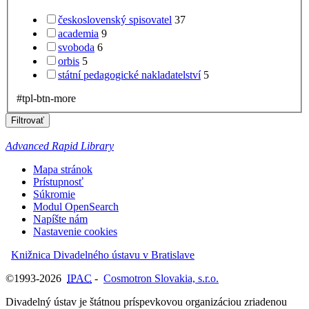
československý spisovatel
37
academia
9
svoboda
6
orbis
5
státní pedagogické nakladatelství
5
#tpl-btn-more
Filtrovať
Advanced Rapid Library
Mapa stránok
Prístupnosť
Súkromie
Modul OpenSearch
Napíšte nám
Nastavenie cookies
Knižnica Divadelného ústavu v Bratislave
©1993-2026
IPAC
-
Cosmotron Slovakia, s.r.o.
Divadelný ústav je štátnou príspevkovou organizáciou zriadenou