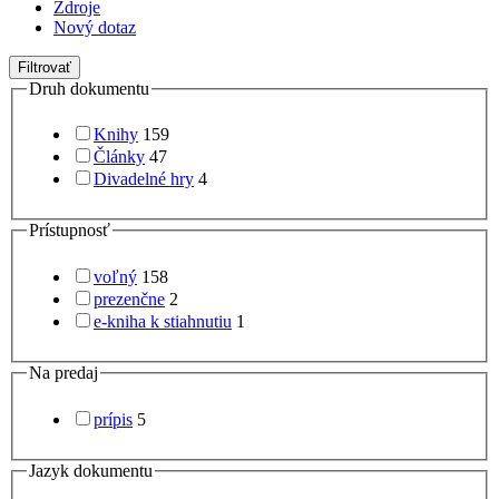
Zdroje
Nový dotaz
Filtrovať
Druh dokumentu
Knihy
159
Články
47
Divadelné hry
4
Prístupnosť
voľný
158
prezenčne
2
e-kniha k stiahnutiu
1
Na predaj
prípis
5
Jazyk dokumentu