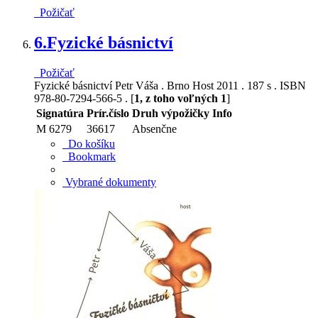
Požičať
6.
Fyzické básnictví
Požičať
Fyzické básnictví Petr Váša . Brno Host 2011 . 187 s . ISBN
978-80-7294-566-5 . [
1, z toho voľných 1
]
Signatúra
Prír.číslo
Druh výpožičky
Info
M 6279
36617
Absenčne
Do košíku
Bookmark
Vybrané dokumenty