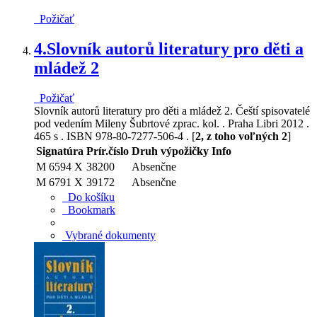
Požičať
4.
Slovník autorů literatury pro děti a
mládež 2
Požičať
Slovník autorů literatury pro děti a mládež 2. Čeští spisovatelé
pod vedením Mileny Šubrtové zprac. kol. . Praha Libri 2012 .
465 s . ISBN 978-80-7277-506-4 . [
2, z toho voľných 2
]
Signatúra
Prír.číslo
Druh výpožičky
Info
M 6594 X
38200
Absenčne
M 6791 X
39172
Absenčne
Do košíku
Bookmark
Vybrané dokumenty