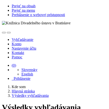
Prejsť na obsah
Prejsť na menu
Prehlásenie o webovej prístupnosti
Vyhľadávanie
Konto
Nastavenie účtu
Kontakt
Pomoc
(
0
)
Slovensky
English
Prihlásenie
Kde som
Hlavná stránka
Výsledky vyhľadávania
Výsledky vyhľadávania