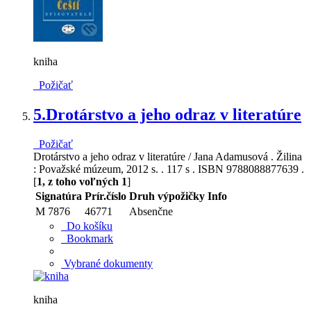
kniha
Požičať
5.
Drotárstvo a jeho odraz v literatúre
Požičať
Drotárstvo a jeho odraz v literatúre / Jana Adamusová . Žilina
: Považské múzeum, 2012 s. . 117 s . ISBN 9788088877639 .
[
1, z toho voľných 1
]
Signatúra
Prír.číslo
Druh výpožičky
Info
M 7876
46771
Absenčne
Do košíku
Bookmark
Vybrané dokumenty
kniha