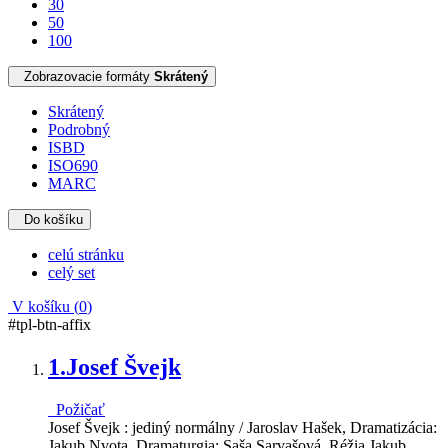
30
50
100
Zobrazovacie formáty
Skrátený
Skrátený
Podrobný
ISBD
ISO690
MARC
Do košíku
celú stránku
celý set
V košíku (
0
)
#tpl-btn-affix
1.
Josef Švejk
Požičať
Josef Švejk : jediný normálny / Jaroslav Hašek, Dramatizácia:
Jakub Nvota, Dramaturgia: Saša Sarvašová, Réžia Jakub