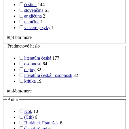
čeština
144
slovenčina
61
angličtina
2
nemčina
1
viaceré jazyky
1
#tpl-btn-more
Predmetové heslo
literatúra česká
177
osobnosti
64
dejiny
32
literatúra česká - osobnosti
32
kritika
19
#tpl-btn-more
Autor
Kol.
10
(Čtk)
6
Buriánek František
6
Čapek Karel
6