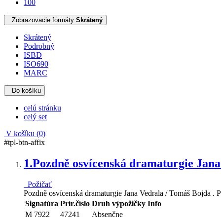
100
Zobrazovacie formáty
Skrátený
Skrátený
Podrobný
ISBD
ISO690
MARC
Do košíku
celú stránku
celý set
V košíku (
0
)
#tpl-btn-affix
1.
Pozdně osvícenská dramaturgie Jana
Požičať
Pozdně osvícenská dramaturgie Jana Vedrala / Tomáš Bojda . P
Signatúra
Prír.číslo
Druh výpožičky
Info
M 7922
47241
Absenčne