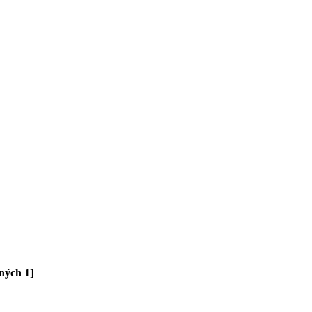
ľných 1
]