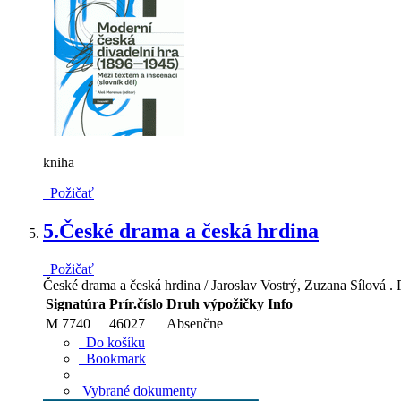
kniha
Požičať
5.
České drama a česká hrdina
Požičať
České drama a česká hrdina / Jaroslav Vostrý, Zuzana Sílová .
Signatúra
Prír.číslo
Druh výpožičky
Info
M 7740
46027
Absenčne
Do košíku
Bookmark
Vybrané dokumenty