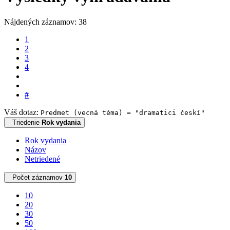
Nájdených záznamov: 38
1
2
3
4
#
Váš dotaz:
Predmet (vecná téma) = "dramatici českí"
Triedenie
Rok vydania
Rok vydania
Názov
Netriedené
Počet záznamov
10
10
20
30
50