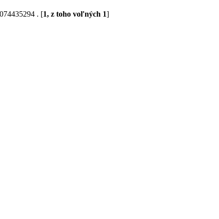
8074435294 . [
1, z toho voľných 1
]