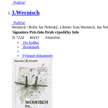
Požičať
3.
Wernisch
Požičať
Wernisch / Režie Jan Nebeský, Libreto: Ivan Wernisch, Jan Ne
Signatúra
Prír.číslo
Druh výpožičky
Info
D 7224
46433
Absenčne
Do košíku
Bookmark
Vybrané dokumenty