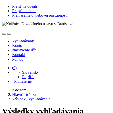
Prejsť na obsah
Prejsť na menu
Prehlásenie o webovej prístupnosti
Vyhľadávanie
Konto
Nastavenie účtu
Kontakt
Pomoc
(
0
)
Slovensky
English
Prihlásenie
Kde som
Hlavná stránka
Výsledky vyhľadávania
Výsledky vyhľadávania