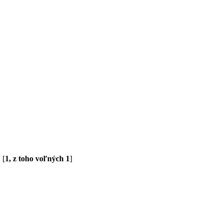
 [
1, z toho voľných 1
]