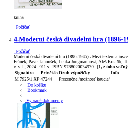
kniha
Požičať
4.
Moderní česká divadelní hra (1896-1
Požičať
Moderní česká divadelní hra (1896-1945) : Mezi textem a insce
Fránek, Pavel Janoušek, Lenka Jungmannová, Aleš Kolařík, Tom
v. v. i., 2024 . 911 s . ISBN 9788020034939 . [
1, z toho voľný
Signatúra
Prír.číslo
Druh výpožičky
Info
M 7925/1 XP
47244
Prezenčne /možnosť kaucie/
Do košíku
Bookmark
Vybrané dokumenty