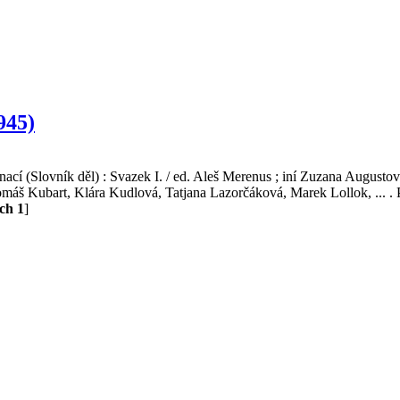
945)
nací (Slovník děl) : Svazek I. / ed. Aleš Merenus ; iní Zuzana Augus
áš Kubart, Klára Kudlová, Tatjana Lazorčáková, Marek Lollok, ... . P
ch 1
]