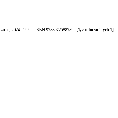
ivadlo, 2024 . 192 s . ISBN 9788072588589 . [
1, z toho voľných 1
]