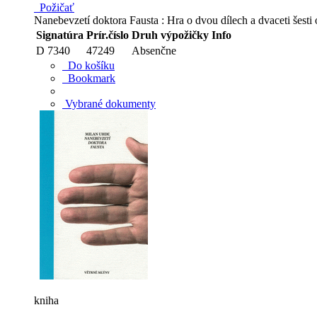
Požičať
Nanebevzetí doktora Fausta : Hra o dvou dílech a dvaceti šest
Signatúra
Prír.číslo
Druh výpožičky
Info
D 7340
47249
Absenčne
Do košíku
Bookmark
Vybrané dokumenty
kniha