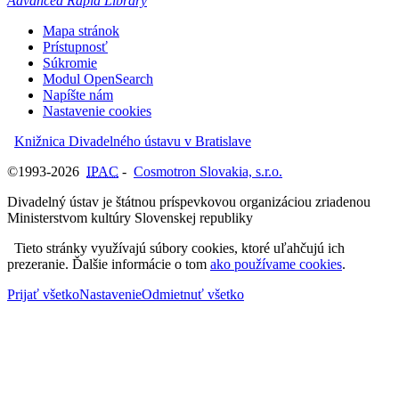
Advanced Rapid Library
Mapa stránok
Prístupnosť
Súkromie
Modul OpenSearch
Napíšte nám
Nastavenie cookies
Knižnica Divadelného ústavu v Bratislave
©1993-2026
IPAC
-
Cosmotron Slovakia, s.r.o.
Divadelný ústav je štátnou príspevkovou organizáciou zriadenou
Ministerstvom kultúry Slovenskej republiky
Tieto stránky využívajú súbory cookies, ktoré uľahčujú ich
prezeranie. Ďalšie informácie o tom
ako používame cookies
.
Prijať všetko
Nastavenie
Odmietnuť všetko