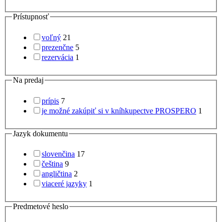
Prístupnosť
voľný
21
prezenčne
5
rezervácia
1
Na predaj
prípis
7
je možné zakúpiť si v kníhkupectve PROSPERO
1
Jazyk dokumentu
slovenčina
17
čeština
9
angličtina
2
viaceré jazyky
1
Predmetové heslo