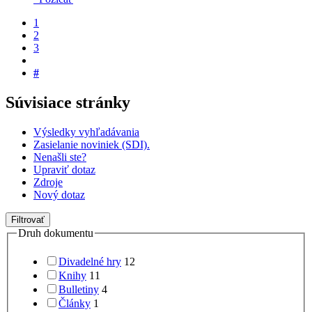
1
2
3
#
Súvisiace stránky
Výsledky vyhľadávania
Zasielanie noviniek (SDI).
Nenašli ste?
Upraviť dotaz
Zdroje
Nový dotaz
Filtrovať
Druh dokumentu
Divadelné hry
12
Knihy
11
Bulletiny
4
Články
1