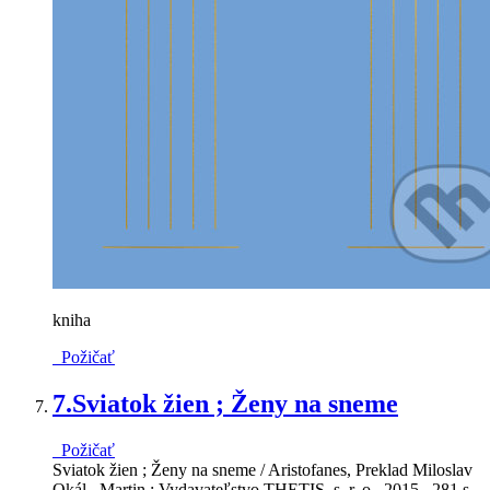
kniha
Požičať
7.
Sviatok žien ; Ženy na sneme
Požičať
Sviatok žien ; Ženy na sneme / Aristofanes, Preklad Miloslav
Okál . Martin : Vydavateľstvo THETIS, s. r. o., 2015 . 281 s .