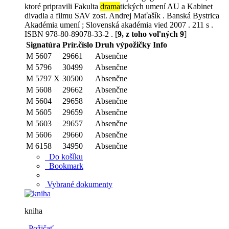
ktoré pripravili Fakulta
drama
tických umení AU a Kabinet
divadla a filmu SAV zost. Andrej Maťašík . Banská Bystrica
Akadémia umení ; Slovenská akadémia vied 2007 . 211 s .
ISBN 978-80-89078-33-2 . [
9, z toho voľných 9
]
Signatúra
Prír.číslo
Druh výpožičky
Info
M 5607
29661
Absenčne
M 5796
30499
Absenčne
M 5797 X
30500
Absenčne
M 5608
29662
Absenčne
M 5604
29658
Absenčne
M 5605
29659
Absenčne
M 5603
29657
Absenčne
M 5606
29660
Absenčne
M 6158
34950
Absenčne
Do košíku
Bookmark
Vybrané dokumenty
kniha
Požičať