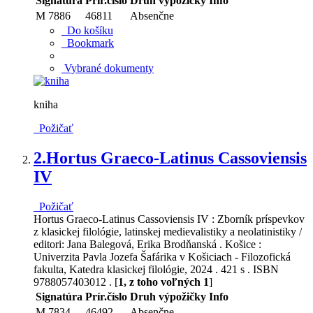
Signatúra
Prír.číslo
Druh výpožičky
Info
M 7886
46811
Absenčne
Do košíku
Bookmark
Vybrané dokumenty
kniha
Požičať
2.
Hortus Graeco-Latinus Cassoviensis
IV
Požičať
Hortus Graeco-Latinus Cassoviensis IV : Zborník príspevkov
z klasickej filológie, latinskej medievalistiky a neolatinistiky /
editori: Jana Balegová, Erika Brodňanská . Košice :
Univerzita Pavla Jozefa Šafárika v Košiciach - Filozofická
fakulta, Katedra klasickej filológie, 2024 . 421 s . ISBN
9788057403012 . [
1, z toho voľných 1
]
Signatúra
Prír.číslo
Druh výpožičky
Info
M 7834
46492
Absenčne