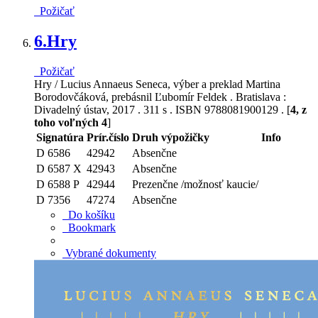
Požičať
6.
Hry
Požičať
Hry / Lucius Annaeus Seneca, výber a preklad Martina
Borodovčáková, prebásnil Ľubomír Feldek . Bratislava :
Divadelný ústav, 2017 . 311 s . ISBN 9788081900129 . [
4, z
toho voľných 4
]
Signatúra
Prír.číslo
Druh výpožičky
Info
D 6586
42942
Absenčne
D 6587 X
42943
Absenčne
D 6588 P
42944
Prezenčne /možnosť kaucie/
D 7356
47274
Absenčne
Do košíku
Bookmark
Vybrané dokumenty