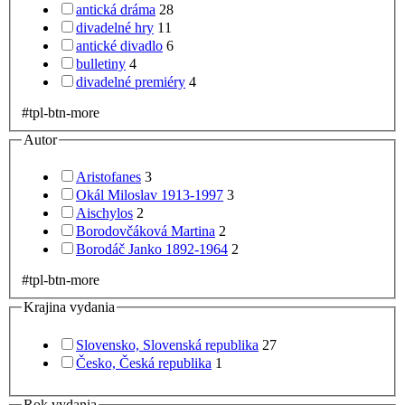
antická dráma
28
divadelné hry
11
antické divadlo
6
bulletiny
4
divadelné premiéry
4
#tpl-btn-more
Autor
Aristofanes
3
Okál Miloslav 1913-1997
3
Aischylos
2
Borodovčáková Martina
2
Borodáč Janko 1892-1964
2
#tpl-btn-more
Krajina vydania
Slovensko, Slovenská republika
27
Česko, Česká republika
1
Rok vydania