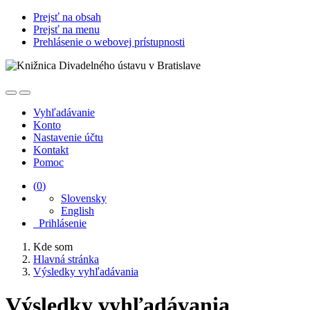
Prejsť na obsah
Prejsť na menu
Prehlásenie o webovej prístupnosti
Vyhľadávanie
Konto
Nastavenie účtu
Kontakt
Pomoc
(
0
)
Slovensky
English
Prihlásenie
Kde som
Hlavná stránka
Výsledky vyhľadávania
Výsledky vyhľadávania