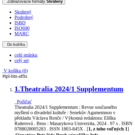
Zobrazovacie formáty
Skrátený
Skrátený
Podrobný
ISBD
ISO690
MARC
Do košíku
celú stránku
celý set
V košíku (
0
)
#tpl-btn-affix
1.
Theatralia 2024/1 Supplementum
Požičať
Theatralia 2024/1 Supplementum : Revue současného
myšlení o divadelní kultuře : Senekův Agamemnon v
překladu Václava Renče / Výkonná redaktora: Eliška
Raiterová . Brno : Masarykova Univerzita, 2024 . 97 s . ISBN
9788028005283 . ISSN 1803-845X . [
1, z toho voľných 1
]