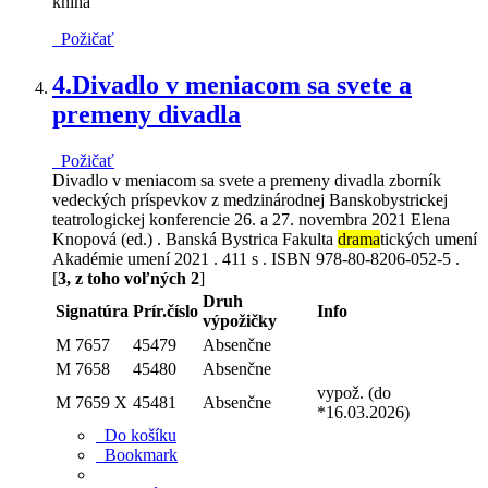
kniha
Požičať
4.
Divadlo v meniacom sa svete a
premeny divadla
Požičať
Divadlo v meniacom sa svete a premeny divadla zborník
vedeckých príspevkov z medzinárodnej Banskobystrickej
teatrologickej konferencie 26. a 27. novembra 2021 Elena
Knopová (ed.) . Banská Bystrica Fakulta
drama
tických umení
Akadémie umení 2021 . 411 s . ISBN 978-80-8206-052-5 .
[
3, z toho voľných 2
]
Druh
Signatúra
Prír.číslo
Info
výpožičky
M 7657
45479
Absenčne
M 7658
45480
Absenčne
vypož. (do
M 7659 X
45481
Absenčne
*16.03.2026)
Do košíku
Bookmark