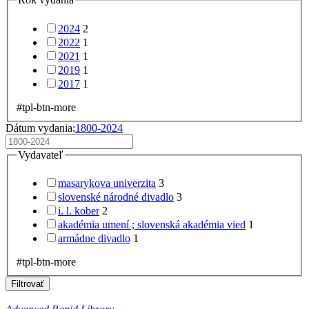
2024
2
2022
1
2021
1
2019
1
2017
1
#tpl-btn-more
Dátum vydania:
1800-2024
Vydavateľ
masarykova univerzita
3
slovenské národné divadlo
3
i. l. kober
2
akadémia umení ; slovenská akadémia vied
1
armádne divadlo
1
#tpl-btn-more
Filtrovať