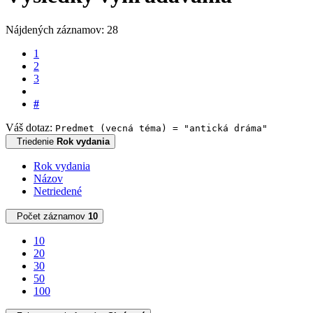
Nájdených záznamov: 28
1
2
3
#
Váš dotaz:
Predmet (vecná téma) = "antická dráma"
Triedenie
Rok vydania
Rok vydania
Názov
Netriedené
Počet záznamov
10
10
20
30
50
100