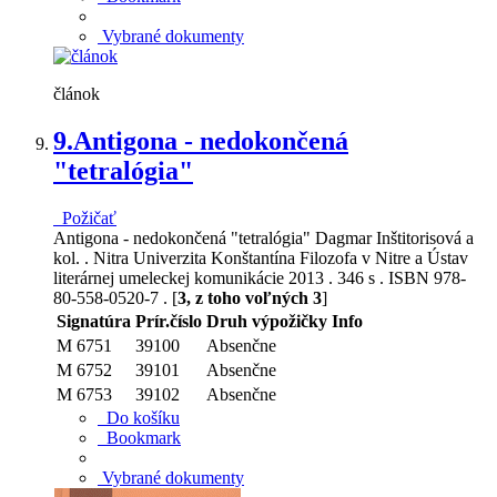
Vybrané dokumenty
článok
9.
Antigona - nedokončená
"tetralógia"
Požičať
Antigona - nedokončená "tetralógia" Dagmar Inštitorisová a
kol. . Nitra Univerzita Konštantína Filozofa v Nitre a Ústav
literárnej umeleckej komunikácie 2013 . 346 s . ISBN 978-
80-558-0520-7 . [
3, z toho voľných 3
]
Signatúra
Prír.číslo
Druh výpožičky
Info
M 6751
39100
Absenčne
M 6752
39101
Absenčne
M 6753
39102
Absenčne
Do košíku
Bookmark
Vybrané dokumenty