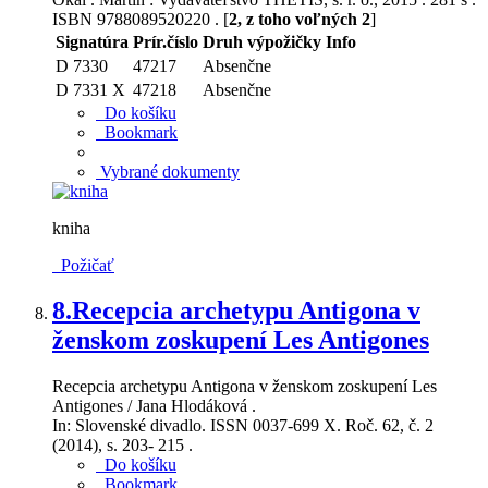
ISBN 9788089520220 . [
2, z toho voľných 2
]
Signatúra
Prír.číslo
Druh výpožičky
Info
D 7330
47217
Absenčne
D 7331 X
47218
Absenčne
Do košíku
Bookmark
Vybrané dokumenty
kniha
Požičať
8.
Recepcia archetypu Antigona v
ženskom zoskupení Les Antigones
Recepcia archetypu Antigona v ženskom zoskupení Les
Antigones / Jana Hlodáková .
In: Slovenské divadlo. ISSN 0037-699 X. Roč. 62, č. 2
(2014), s. 203- 215 .
Do košíku
Bookmark