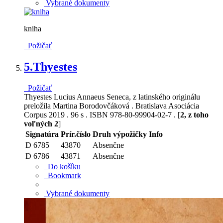
Vybrané dokumenty
kniha
Požičať
5.
Thyestes
Požičať
Thyestes Lucius Annaeus Seneca, z latinského originálu
preložila Martina Borodovčáková . Bratislava Asociácia
Corpus 2019 . 96 s . ISBN 978-80-99904-02-7 . [
2, z toho
voľných 2
]
Signatúra
Prír.číslo
Druh výpožičky
Info
D 6785
43870
Absenčne
D 6786
43871
Absenčne
Do košíku
Bookmark
Vybrané dokumenty