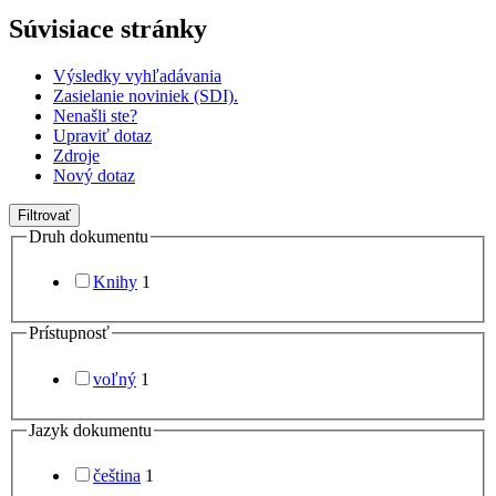
Súvisiace stránky
Výsledky vyhľadávania
Zasielanie noviniek (SDI).
Nenašli ste?
Upraviť dotaz
Zdroje
Nový dotaz
Filtrovať
Druh dokumentu
Knihy
1
Prístupnosť
voľný
1
Jazyk dokumentu
čeština
1