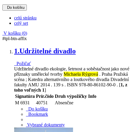
Do košíku
celú stránku
celý set
V košíku (
0
)
#tpl-btn-affix
1.
Udržitelné divadlo
Požičať
Udržitelné divadlo ekologie, šetrnost a soběstačnost jako nové
příznaky umělecké tvorby
Michaela Rýgrová
. Praha Pražská
scéna ; Katedra alternativního a loutkového divadla Divadelní
fakulty AMU 2014 . 139 s . ISBN 978-80-86102-90-0 . [
1, z
toho voľných 1
]
Signatúra
Prír.číslo
Druh výpožičky
Info
M 6931
40751
Absenčne
Do košíku
Bookmark
Vybrané dokumenty