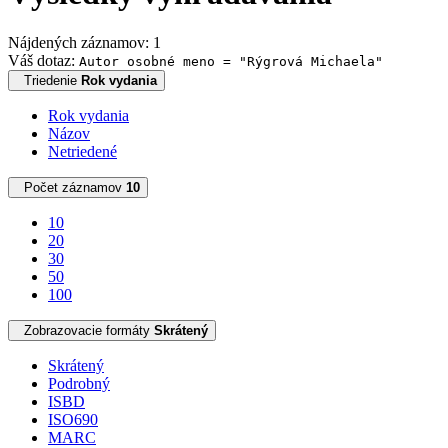
Nájdených záznamov: 1
Váš dotaz:
Autor osobné meno = "Rýgrová Michaela"
Triedenie
Rok vydania
Rok vydania
Názov
Netriedené
Počet záznamov
10
10
20
30
50
100
Zobrazovacie formáty
Skrátený
Skrátený
Podrobný
ISBD
ISO690
MARC