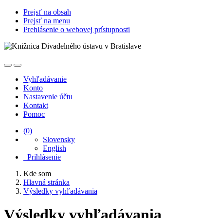
Prejsť na obsah
Prejsť na menu
Prehlásenie o webovej prístupnosti
Vyhľadávanie
Konto
Nastavenie účtu
Kontakt
Pomoc
(
0
)
Slovensky
English
Prihlásenie
Kde som
Hlavná stránka
Výsledky vyhľadávania
Výsledky vyhľadávania