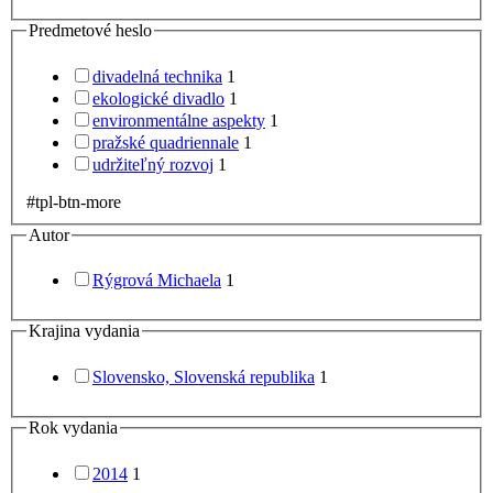
Predmetové heslo
divadelná technika
1
ekologické divadlo
1
environmentálne aspekty
1
pražské quadriennale
1
udržiteľný rozvoj
1
#tpl-btn-more
Autor
Rýgrová Michaela
1
Krajina vydania
Slovensko, Slovenská republika
1
Rok vydania
2014
1