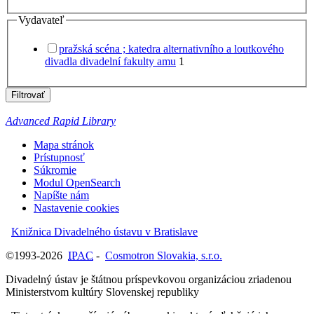
Vydavateľ
pražská scéna ; katedra alternativního a loutkového
divadla divadelní fakulty amu
1
Filtrovať
Advanced Rapid Library
Mapa stránok
Prístupnosť
Súkromie
Modul OpenSearch
Napíšte nám
Nastavenie cookies
Knižnica Divadelného ústavu v Bratislave
©1993-2026
IPAC
-
Cosmotron Slovakia, s.r.o.
Divadelný ústav je štátnou príspevkovou organizáciou zriadenou
Ministerstvom kultúry Slovenskej republiky