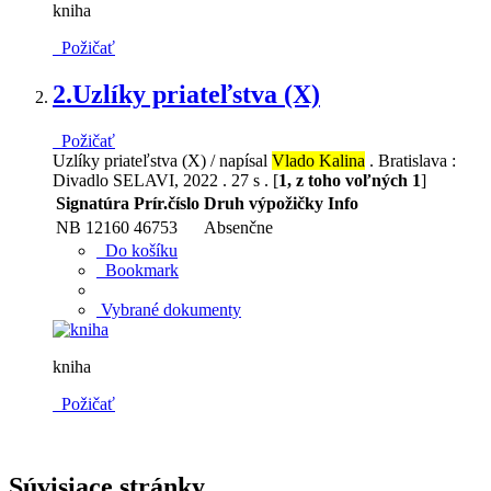
kniha
Požičať
2.
Uzlíky priateľstva (X)
Požičať
Uzlíky priateľstva (X) / napísal
Vlado Kalina
. Bratislava :
Divadlo SELAVI, 2022 . 27 s . [
1, z toho voľných 1
]
Signatúra
Prír.číslo
Druh výpožičky
Info
NB 12160
46753
Absenčne
Do košíku
Bookmark
Vybrané dokumenty
kniha
Požičať
Súvisiace stránky