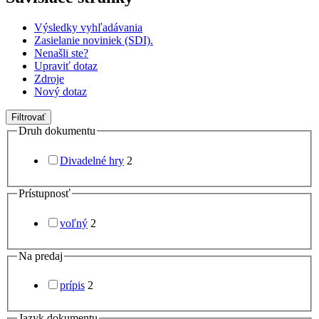
Výsledky vyhľadávania
Zasielanie noviniek (SDI).
Nenašli ste?
Upraviť dotaz
Zdroje
Nový dotaz
Filtrovať
Druh dokumentu
Divadelné hry
2
Prístupnosť
voľný
2
Na predaj
prípis
2
Jazyk dokumentu