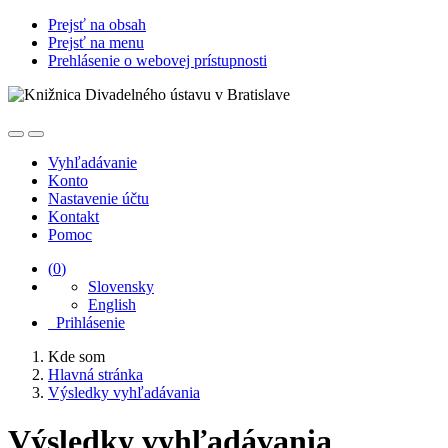
Prejsť na obsah
Prejsť na menu
Prehlásenie o webovej prístupnosti
Vyhľadávanie
Konto
Nastavenie účtu
Kontakt
Pomoc
(
0
)
Slovensky
English
Prihlásenie
Kde som
Hlavná stránka
Výsledky vyhľadávania
Výsledky vyhľadávania