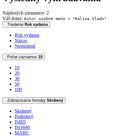
Nájdených záznamov: 2
Váš dotaz:
Autor osobné meno = "Kalina Vlado"
Triedenie
Rok vydania
Rok vydania
Názov
Netriedené
Počet záznamov
10
10
20
30
50
100
Zobrazovacie formáty
Skrátený
Skrátený
Podrobný
ISBD
ISO690
MARC