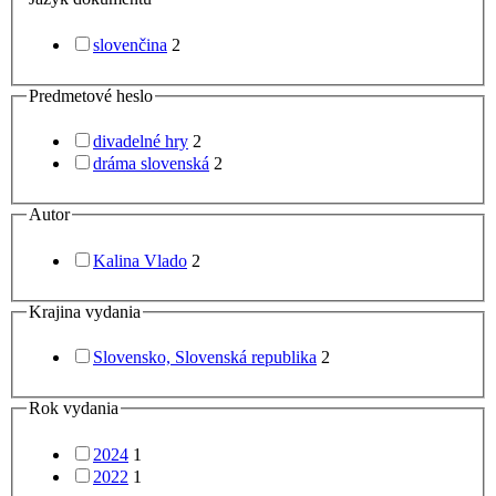
slovenčina
2
Predmetové heslo
divadelné hry
2
dráma slovenská
2
Autor
Kalina Vlado
2
Krajina vydania
Slovensko, Slovenská republika
2
Rok vydania
2024
1
2022
1