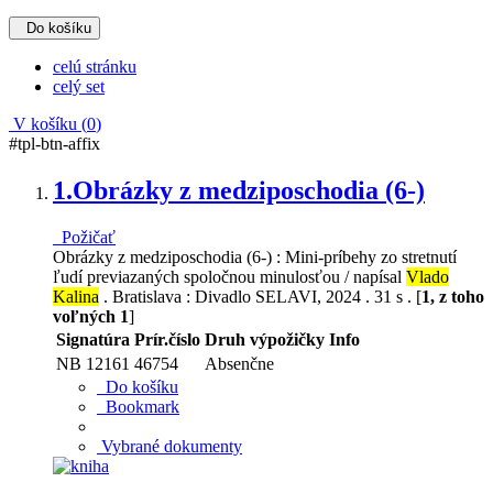
Do košíku
celú stránku
celý set
V košíku (
0
)
#tpl-btn-affix
1.
Obrázky z medziposchodia (6-)
Požičať
Obrázky z medziposchodia (6-) : Mini-príbehy zo stretnutí
ľudí previazaných spoločnou minulosťou / napísal
Vlado
Kalina
. Bratislava : Divadlo SELAVI, 2024 . 31 s . [
1, z toho
voľných 1
]
Signatúra
Prír.číslo
Druh výpožičky
Info
NB 12161
46754
Absenčne
Do košíku
Bookmark
Vybrané dokumenty