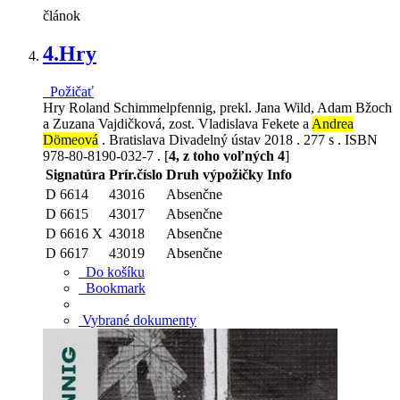
článok
4.
Hry
Požičať
Hry Roland Schimmelpfennig, prekl. Jana Wild, Adam Bžoch
a Zuzana Vajdičková, zost. Vladislava Fekete a
Andrea
Dömeová
. Bratislava Divadelný ústav 2018 . 277 s . ISBN
978-80-8190-032-7 . [
4, z toho voľných 4
]
Signatúra
Prír.číslo
Druh výpožičky
Info
D 6614
43016
Absenčne
D 6615
43017
Absenčne
D 6616 X
43018
Absenčne
D 6617
43019
Absenčne
Do košíku
Bookmark
Vybrané dokumenty