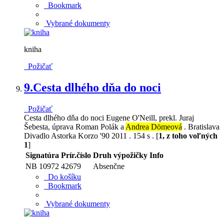
Bookmark
Vybrané dokumenty
kniha
Požičať
9.
Cesta dlhého dňa do noci
Požičať
Cesta dlhého dňa do noci Eugene O'Neill, prekl. Juraj
Šebesta, úprava Roman Polák a
Andrea Dömeová
. Bratislava
Divadlo Astorka Korzo '90 2011 . 154 s . [
1, z toho voľných
1
]
Signatúra
Prír.číslo
Druh výpožičky
Info
NB 10972
42679
Absenčne
Do košíku
Bookmark
Vybrané dokumenty