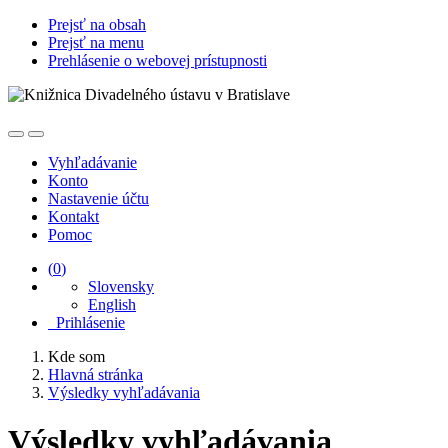
Prejsť na obsah
Prejsť na menu
Prehlásenie o webovej prístupnosti
Vyhľadávanie
Konto
Nastavenie účtu
Kontakt
Pomoc
(
0
)
Slovensky
English
Prihlásenie
Kde som
Hlavná stránka
Výsledky vyhľadávania
Výsledky vyhľadávania