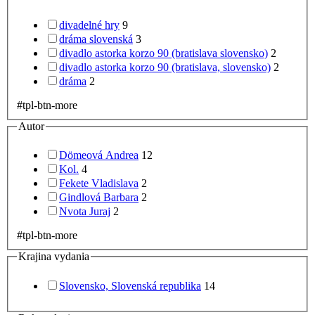
divadelné hry
9
dráma slovenská
3
divadlo astorka korzo 90 (bratislava slovensko)
2
divadlo astorka korzo 90 (bratislava, slovensko)
2
dráma
2
#tpl-btn-more
Autor
Dömeová Andrea
12
Kol.
4
Fekete Vladislava
2
Gindlová Barbara
2
Nvota Juraj
2
#tpl-btn-more
Krajina vydania
Slovensko, Slovenská republika
14