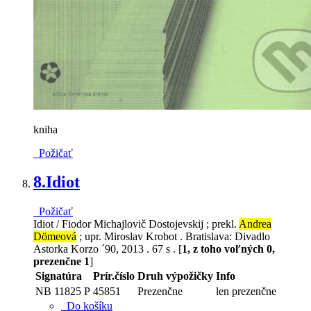
kniha
Požičať
8.
Idiot
Požičať
Idiot / Fiodor Michajlovič Dostojevskij ; prekl.
Andrea
Dömeová
; upr. Miroslav Krobot . Bratislava: Divadlo
Astorka Korzo ´90, 2013 . 67 s . [
1, z toho voľných 0,
prezenčne 1
]
Signatúra
Prír.číslo
Druh výpožičky
Info
NB 11825 P
45851
Prezenčne
len prezenčne
Do košíku