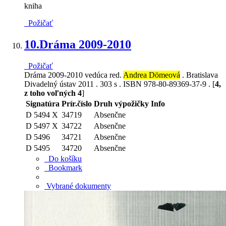
kniha
Požičať
10.
Dráma 2009-2010
Požičať
Dráma 2009-2010 vedúca red.
Andrea Dömeová
. Bratislava
Divadelný ústav 2011 . 303 s . ISBN 978-80-89369-37-9 . [
4,
z toho voľných 4
]
Signatúra
Prír.číslo
Druh výpožičky
Info
D 5494 X
34719
Absenčne
D 5497 X
34722
Absenčne
D 5496
34721
Absenčne
D 5495
34720
Absenčne
Do košíku
Bookmark
Vybrané dokumenty