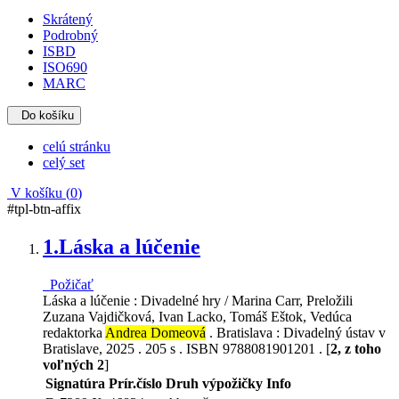
Skrátený
Podrobný
ISBD
ISO690
MARC
Do košíku
celú stránku
celý set
V košíku (
0
)
#tpl-btn-affix
1.
Láska a lúčenie
Požičať
Láska a lúčenie : Divadelné hry / Marina Carr, Preložili
Zuzana Vajdičková, Ivan Lacko, Tomáš Eštok, Vedúca
redaktorka
Andrea Domeová
. Bratislava : Divadelný ústav v
Bratislave, 2025 . 205 s . ISBN 9788081901201 . [
2, z toho
voľných 2
]
Signatúra
Prír.číslo
Druh výpožičky
Info