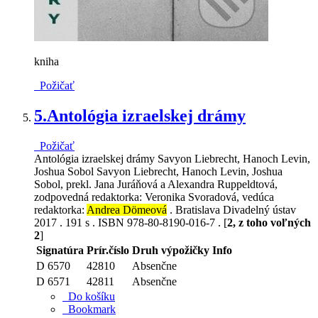
kniha
Požičať
5.
Antológia izraelskej drámy
Požičať
Antológia izraelskej drámy Savyon Liebrecht, Hanoch Levin,
Joshua Sobol Savyon Liebrecht, Hanoch Levin, Joshua
Sobol, prekl. Jana Juráňová a Alexandra Ruppeldtová,
zodpovedná redaktorka: Veronika Svoradová, vedúca
redaktorka:
Andrea Dömeová
. Bratislava Divadelný ústav
2017 . 191 s . ISBN 978-80-8190-016-7 . [
2, z toho voľných
2
]
Signatúra
Prír.číslo
Druh výpožičky
Info
D 6570
42810
Absenčne
D 6571
42811
Absenčne
Do košíku
Bookmark