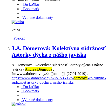
Do košíku
Bookmark
Vybrané dokumenty
kniha
Požičať
3.
A. Dömerová: Kolektívna súdržnosť
Astorky dýcha z nášho javiska
A. Dömerová: Kolektívna súdržnosť Astorky dýcha z nášho
javiska /
Andrea Dömeová
.
In: www.dobrenoviny.sk [[online]]. (27.01.2019) .
https://www.dobrenoviny.sk/c/153595/a-
domeova
-kolektivna-
sudrznost-astorky-dycha-z-nasho-javiska
.
Do košíku
Bookmark
Vybrané dokumenty