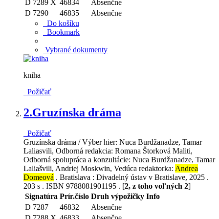
D 7289 X
46834
Absenčne
D 7290
46835
Absenčne
Do košíku
Bookmark
Vybrané dokumenty
kniha
Požičať
2.
Gruzínska dráma
Požičať
Gruzínska dráma / Výber hier: Nuca Burdžanadze, Tamar
Laliasvili, Odborná redakcia: Romana Štorková Maliti,
Odborná spolupráca a konzultácie: Nuca Burdžanadze, Tamar
Laliašvili, Andriej Moskwin, Vedúca redaktorka:
Andrea
Domeová
. Bratislava : Divadelný ústav v Bratislave, 2025 .
203 s . ISBN 9788081901195 . [
2, z toho voľných 2
]
Signatúra
Prír.číslo
Druh výpožičky
Info
D 7287
46832
Absenčne
D 7288 X
46833
Absenčne