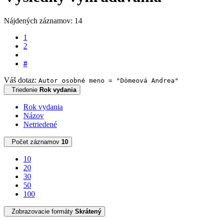
Nájdených záznamov: 14
1
2
#
Váš dotaz:
Autor osobné meno = "Dömeová Andrea"
Triedenie
Rok vydania
Rok vydania
Názov
Netriedené
Počet záznamov
10
10
20
30
50
100
Zobrazovacie formáty
Skrátený