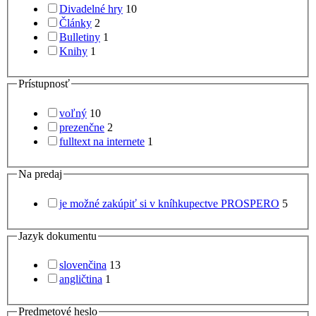
Divadelné hry
10
Články
2
Bulletiny
1
Knihy
1
Prístupnosť
voľný
10
prezenčne
2
fulltext na internete
1
Na predaj
je možné zakúpiť si v kníhkupectve PROSPERO
5
Jazyk dokumentu
slovenčina
13
angličtina
1
Predmetové heslo