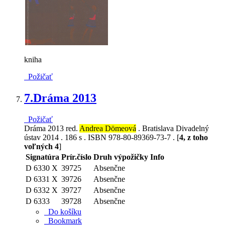
kniha
Požičať
7.
Dráma 2013
Požičať
Dráma 2013 red.
Andrea Dömeová
. Bratislava Divadelný
ústav 2014 . 186 s . ISBN 978-80-89369-73-7 . [
4, z toho
voľných 4
]
Signatúra
Prír.číslo
Druh výpožičky
Info
D 6330 X
39725
Absenčne
D 6331 X
39726
Absenčne
D 6332 X
39727
Absenčne
D 6333
39728
Absenčne
Do košíku
Bookmark