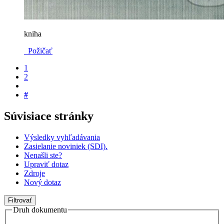
kniha
Požičať
1
2
#
Súvisiace stránky
Výsledky vyhľadávania
Zasielanie noviniek (SDI).
Nenašli ste?
Upraviť dotaz
Zdroje
Nový dotaz
Filtrovať
Druh dokumentu