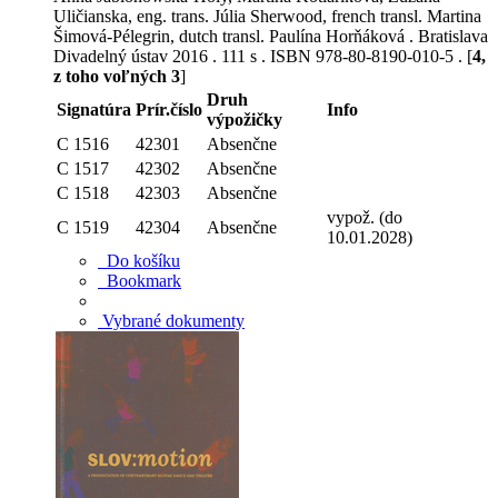
Uličianska, eng. trans. Júlia Sherwood, french transl. Martina
Šimová-Pélegrin, dutch transl. Paulína Horňáková . Bratislava
Divadelný ústav 2016 . 111 s . ISBN 978-80-8190-010-5 . [
4,
z toho voľných 3
]
Druh
Signatúra
Prír.číslo
Info
výpožičky
C 1516
42301
Absenčne
C 1517
42302
Absenčne
C 1518
42303
Absenčne
vypož. (do
C 1519
42304
Absenčne
10.01.2028)
Do košíku
Bookmark
Vybrané dokumenty