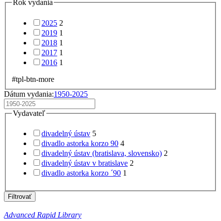
Rok vydania
2025
2
2019
1
2018
1
2017
1
2016
1
#tpl-btn-more
Dátum vydania:
1950-2025
Vydavateľ
divadelný ústav
5
divadlo astorka korzo 90
4
divadelný ústav (bratislava, slovensko)
2
divadelný ústav v bratislave
2
divadlo astorka korzo ´90
1
Filtrovať
Advanced Rapid Library