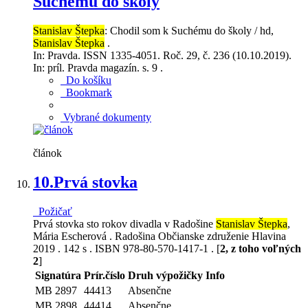
Suchému do školy
Stanislav Štepka
: Chodil som k Suchému do školy / hd,
Stanislav Štepka
.
In: Pravda. ISSN 1335-4051. Roč. 29, č. 236 (10.10.2019).
In: príl. Pravda magazín. s. 9 .
Do košíku
Bookmark
Vybrané dokumenty
článok
10.
Prvá stovka
Požičať
Prvá stovka sto rokov divadla v Radošine
Stanislav Štepka
,
Mária Escherová . Radošina Občianske združenie Hlavina
2019 . 142 s . ISBN 978-80-570-1417-1 . [
2, z toho voľných
2
]
Signatúra
Prír.číslo
Druh výpožičky
Info
MB 2897
44413
Absenčne
MB 2898
44414
Absenčne