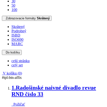
30
50
100
Zobrazovacie formáty
Skrátený
Skrátený
Podrobný
ISBD
ISO690
MARC
Do košíku
celú stránku
celý set
V košíku (
0
)
#tpl-btn-affix
1.
Radošinské naivné divadlo revue
RND číslo 33
Požičať