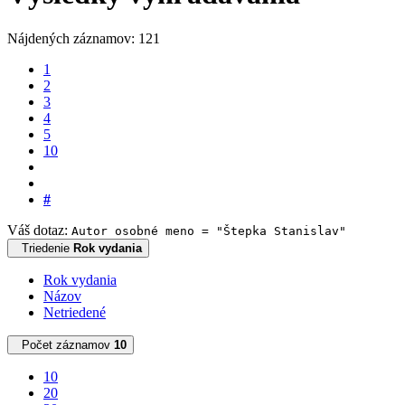
Nájdených záznamov: 121
1
2
3
4
5
10
#
Váš dotaz:
Autor osobné meno = "Štepka Stanislav"
Triedenie
Rok vydania
Rok vydania
Názov
Netriedené
Počet záznamov
10
10
20