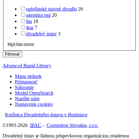
radošinské naivné divadlo
26
agentúra rnd
20
lita
18
ikar
7
divadelný ústav
3
#tpl-btn-more
Filtrovať
Advanced Rapid Library
Mapa stránok
Prístupnosť
Súkromie
Modul OpenSearch
Napíšte nám
Nastavenie cookies
Knižnica Divadelného ústavu v Bratislave
©1993-2026
IPAC
-
Cosmotron Slovakia, s.r.o.
Divadelný ústav je štátnou príspevkovou organizáciou zriadenou