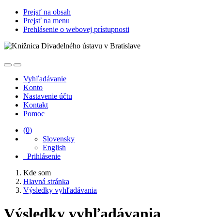
Prejsť na obsah
Prejsť na menu
Prehlásenie o webovej prístupnosti
Vyhľadávanie
Konto
Nastavenie účtu
Kontakt
Pomoc
(
0
)
Slovensky
English
Prihlásenie
Kde som
Hlavná stránka
Výsledky vyhľadávania
Výsledky vyhľadávania