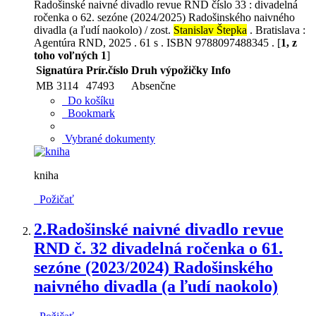
Radošinské naivné divadlo revue RND číslo 33 : divadelná
ročenka o 62. sezóne (2024/2025) Radošinského naivného
divadla (a ľudí naokolo) / zost.
Stanislav Štepka
. Bratislava :
Agentúra RND, 2025 . 61 s . ISBN 9788097488345 . [
1, z
toho voľných 1
]
Signatúra
Prír.číslo
Druh výpožičky
Info
MB 3114
47493
Absenčne
Do košíku
Bookmark
Vybrané dokumenty
kniha
Požičať
2.
Radošinské naivné divadlo revue
RND č. 32 divadelná ročenka o 61.
sezóne (2023/2024) Radošinského
naivného divadla (a ľudí naokolo)