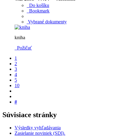
Do košíku
Bookmark
Vybrané dokumenty
kniha
Požičať
1
2
3
4
5
10
#
Súvisiace stránky
Výsledky vyhľadávania
Zasielanie noviniek (SDI).