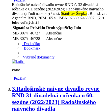
Požičať
Radošinské naivné divadlo revue RND č. 32 divadelná
ročenka o 61. sezóne (2023/2024) Radošinského naivného
divadla (a ľudí naokolo) / zost.
Stanislav Štepka
. Bratislava :
Agentúra RND, 2024 . 65 s . ISBN 9788097488307 . [
2, z
toho voľných 2
]
Signatúra
Prír.číslo
Druh výpožičky
Info
MB 3074
46727
Absenčne
MB 3075
46728
Absenčne
Do košíku
Bookmark
Vybrané dokumenty
kniha
Požičať
3.
Radošinské naivné divadlo revue
RND 31 divadelná ročenka o 60.
sezóne (2022/2023) Radošinského
naivného divadla