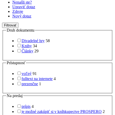
Nenašli ste?
Upraviť dotaz
Zdroje
Nový dotaz
Filtrovať
Druh dokumentu
Divadelné hry
58
Knihy
34
Články
29
Prístupnosť
voľný
91
fulltext na internete
4
prezenčne
1
Na predaj
prípis
4
je možné zakúpiť si v kníhkupectve PROSPERO
2