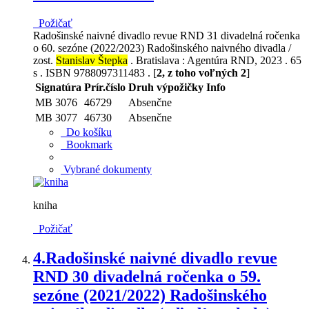
Požičať
Radošinské naivné divadlo revue RND 31 divadelná ročenka
o 60. sezóne (2022/2023) Radošinského naivného divadla /
zost.
Stanislav Štepka
. Bratislava : Agentúra RND, 2023 . 65
s . ISBN 9788097311483 . [
2, z toho voľných 2
]
Signatúra
Prír.číslo
Druh výpožičky
Info
MB 3076
46729
Absenčne
MB 3077
46730
Absenčne
Do košíku
Bookmark
Vybrané dokumenty
kniha
Požičať
4.
Radošinské naivné divadlo revue
RND 30 divadelná ročenka o 59.
sezóne (2021/2022) Radošinského