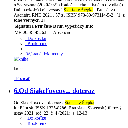
o 58. sezóne (2020/2021) Radošinského naivného divadla (a
ľudí naokolo) kol., zostavil
Stanislav Štepka
. Bratislava
Agentúra RND 2021 . 57 s . ISBN 978-80-973114-5-2 . [
1, z
toho voľných 1
]
Signatúra
Prír.číslo
Druh výpožičky
Info
MB 2958
45263
Absenčne
Do košíku
Bookmark
Vybrané dokumenty
kniha
Požičať
6.
Od Siakeľovcov... doteraz
Od Siakeľovcov... doteraz /
Stanislav Štepka
.
In: Film.sk. ISSN 1335-8286. Bratislava Slovenský filmový
ústav 2021. roč. 22, č. 4 (2021), s. 12-13 .
Do košíku
Bookmark