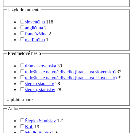
Jazyk dokumentu
slovenčina
116
angličtina
2
francúzština
2
maďarčina
1
Predmetové heslo
dráma slovenská
39
radošinské naivné divadlo (bratislava slovensko)
32
radošinské naivné divadlo (bratislava, slovensko)
32
štepka stanislav
28
štepka, stanislav
28
#tpl-btn-more
Autor
Štepka Stanislav
121
Kol.
19
Mydlo Svetozár
6