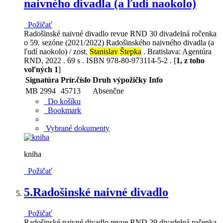
naivného divadla (a ľudí naokolo)
Požičať
Radošinské naivné divadlo revue RND 30 divadelná ročenka
o 59. sezóne (2021/2022) Radošinského naivného divadla (a
ľudí naokolo) / zost.
Stanislav Štepka
. Bratislava: Agentúra
RND, 2022 . 69 s . ISBN 978-80-973114-5-2 . [
1, z toho
voľných 1
]
Signatúra
Prír.číslo
Druh výpožičky
Info
MB 2994
45713
Absenčne
Do košíku
Bookmark
Vybrané dokumenty
kniha
Požičať
5.
Radošinské naivné divadlo
Požičať
Radošinské naivné divadlo revue RND 29 divadelná ročenka