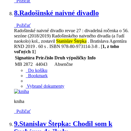
Požičať
8.
Radošinské naivné divadlo
Požičať
Radošinské naivné divadlo revue 27 : divadelná ročenka o 56.
sezóne (2018/2019) Radošinského naivného divadla (a ľudí
naokolo) kol., zostavil
Stanislav Štepka
. Bratislava Agentúra
RND 2019 . 60 s . ISBN 978-80-973114-3-8 . [
1, z toho
voľných 1
]
Signatúra
Prír.číslo
Druh výpožičky
Info
MB 2872
44043
Absenčne
Do košíku
Bookmark
Vybrané dokumenty
kniha
Požičať
9.
Stanislav Štepka: Chodil som k