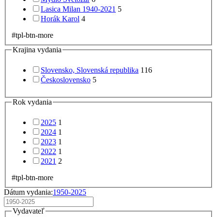
Lasica Milan 1940-2021
5
Horák Karol
4
#tpl-btn-more
Krajina vydania
Slovensko, Slovenská republika
116
Československo
5
Rok vydania
2025
1
2024
1
2023
1
2022
1
2021
2
#tpl-btn-more
Dátum vydania:
1950-2025
Vydavateľ