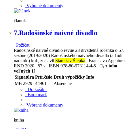
Vybrané dokumenty
článok
7.
Radošinské naivné divadlo
Požičať
Radošinské naivné divadlo revue 28 divadelná ročenka o 57.
sezóne (2019/2020) Radošinského naivného divadla (a ľudí
naokolo) kol., zostavil
Stanislav Štepka
. Bratislava Agentúra
RND 2020 . 57 s . ISBN 978-80-973114-4-5 . [
1, z toho
voľných 1
]
Signatúra
Prír.číslo
Druh výpožičky
Info
MB 2929
44961
Absenčne
Do košíku
Bookmark
Vybrané dokumenty
kniha