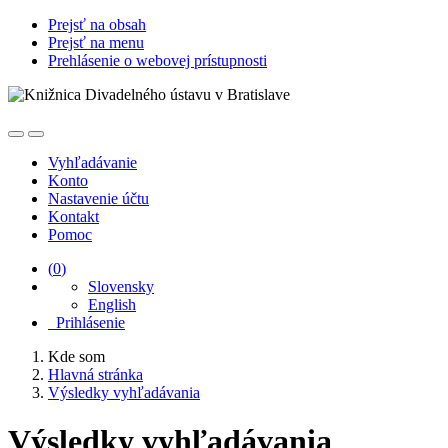
Prejsť na obsah
Prejsť na menu
Prehlásenie o webovej prístupnosti
Vyhľadávanie
Konto
Nastavenie účtu
Kontakt
Pomoc
(
0
)
Slovensky
English
Prihlásenie
Kde som
Hlavná stránka
Výsledky vyhľadávania
Výsledky vyhľadávania