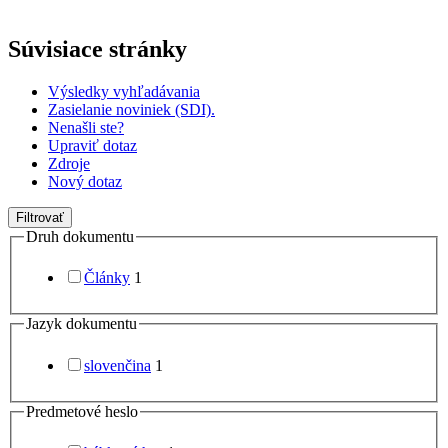
Súvisiace stránky
Výsledky vyhľadávania
Zasielanie noviniek (SDI).
Nenašli ste?
Upraviť dotaz
Zdroje
Nový dotaz
Filtrovať
Druh dokumentu
Články
1
Jazyk dokumentu
slovenčina
1
Predmetové heslo