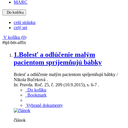
MARC
Do košíku
celú stránku
celý set
V košíku (
0
)
#tpl-btn-affix
1.
Bolesť a odlúčenie malým
pacientom spríjemňujú bábky
Bolesť a odlúčenie malým pacientom spríjemňujú bábky /
Nikola Bučeková .
In: Pravda. Roč. 25, č. 209 (10.9.2015), s. 6-7 .
Do košíku
Bookmark
Vybrané dokumenty
článok