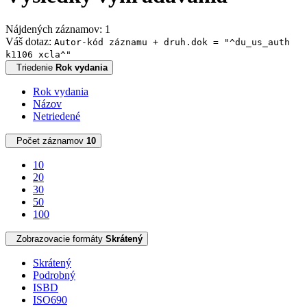
Nájdených záznamov: 1
Váš dotaz:
Autor-kód záznamu + druh.dok = "^du_us_auth
k1106 xcla^"
Triedenie
Rok vydania
Rok vydania
Názov
Netriedené
Počet záznamov
10
10
20
30
50
100
Zobrazovacie formáty
Skrátený
Skrátený
Podrobný
ISBD
ISO690