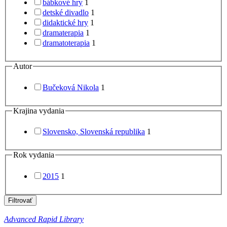
bábkové hry
1
detské divadlo
1
didaktické hry
1
dramaterapia
1
dramatoterapia
1
Autor
Bučeková Nikola
1
Krajina vydania
Slovensko, Slovenská republika
1
Rok vydania
2015
1
Filtrovať
Advanced Rapid Library