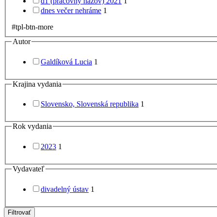
d1 (pracovný názov) 2021
1
dnes večer nehráme
1
#tpl-btn-more
Autor
Galdíková Lucia
1
Krajina vydania
Slovensko, Slovenská republika
1
Rok vydania
2023
1
Vydavateľ
divadelný ústav
1
Filtrovať