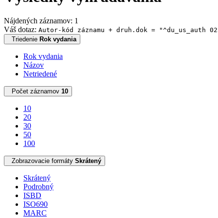
Nájdených záznamov: 1
Váš dotaz:
Autor-kód záznamu + druh.dok = "^du_us_auth 02
Triedenie
Rok vydania
Rok vydania
Názov
Netriedené
Počet záznamov
10
10
20
30
50
100
Zobrazovacie formáty
Skrátený
Skrátený
Podrobný
ISBD
ISO690
MARC