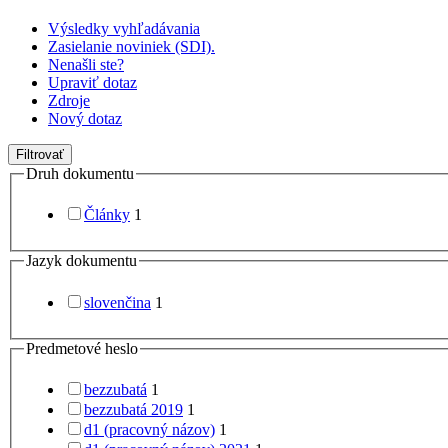
Výsledky vyhľadávania
Zasielanie noviniek (SDI).
Nenašli ste?
Upraviť dotaz
Zdroje
Nový dotaz
Filtrovať
Druh dokumentu
Články
1
Jazyk dokumentu
slovenčina
1
Predmetové heslo
bezzubatá
1
bezzubatá 2019
1
d1 (pracovný názov)
1