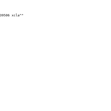
39506 xcla^"