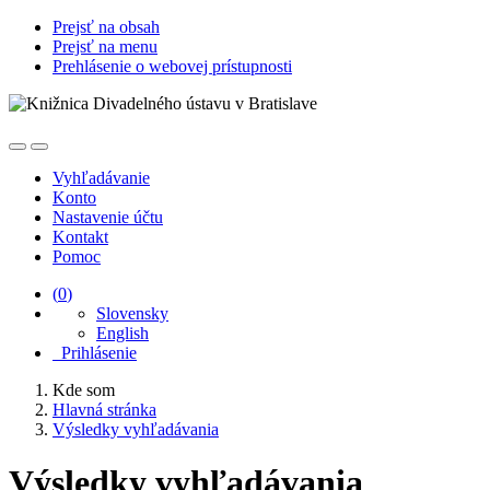
Prejsť na obsah
Prejsť na menu
Prehlásenie o webovej prístupnosti
Vyhľadávanie
Konto
Nastavenie účtu
Kontakt
Pomoc
(
0
)
Slovensky
English
Prihlásenie
Kde som
Hlavná stránka
Výsledky vyhľadávania
Výsledky vyhľadávania