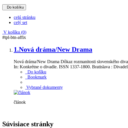
Do košíku
celú stránku
celý set
V košíku (
0
)
#tpl-btn-affix
1.
Nová dráma/New Drama
Nová dráma/New Drama Dôkaz rozmanitosti slovenského divad
In: Konkrétne o divadle. ISSN 1337-1800. Bratislava : Divadelný
Do košíku
Bookmark
Vybrané dokumenty
článok
Súvisiace stránky