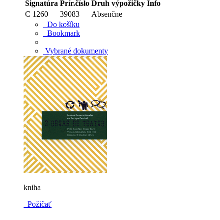
Signatúra
Prír.číslo
Druh výpožičky
Info
C 1260
39083
Absenčne
Do košíku
Bookmark
Vybrané dokumenty
kniha
Požičať