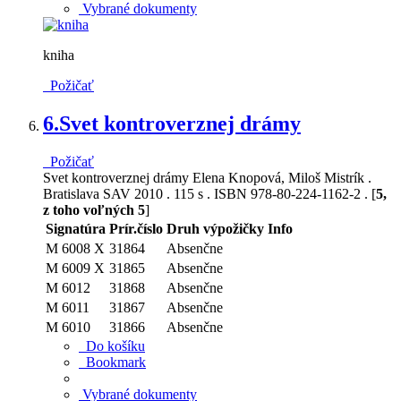
Vybrané dokumenty
kniha
Požičať
6.
Svet kontroverznej drámy
Požičať
Svet kontroverznej drámy Elena Knopová, Miloš Mistrík .
Bratislava SAV 2010 . 115 s . ISBN 978-80-224-1162-2 . [
5,
z toho voľných 5
]
Signatúra
Prír.číslo
Druh výpožičky
Info
M 6008 X
31864
Absenčne
M 6009 X
31865
Absenčne
M 6012
31868
Absenčne
M 6011
31867
Absenčne
M 6010
31866
Absenčne
Do košíku
Bookmark
Vybrané dokumenty