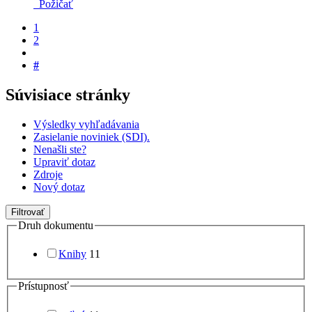
Požičať
1
2
#
Súvisiace stránky
Výsledky vyhľadávania
Zasielanie noviniek (SDI).
Nenašli ste?
Upraviť dotaz
Zdroje
Nový dotaz
Filtrovať
Druh dokumentu
Knihy
11
Prístupnosť