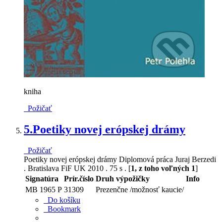
kniha
Požičať
5.
Poetiky novej erópskej drámy
Požičať
Poetiky novej erópskej drámy Diplomová práca Juraj Berzedi
. Bratislava FiF UK 2010 . 75 s . [
1, z toho voľných 1
]
Signatúra
Prír.číslo
Druh výpožičky
Info
MB 1965 P
31309
Prezenčne /možnosť kaucie/
Do košíku
Bookmark