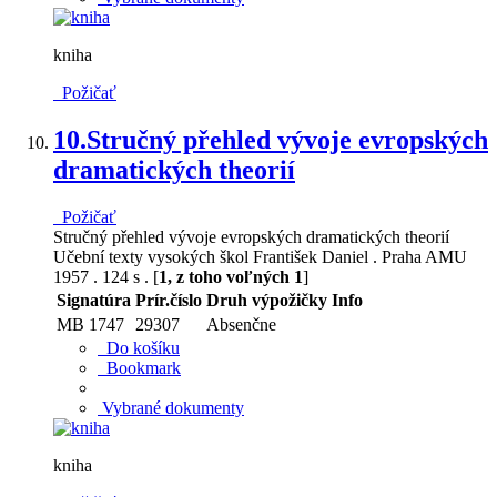
kniha
Požičať
10.
Stručný přehled vývoje evropských
dramatických theorií
Požičať
Stručný přehled vývoje evropských dramatických theorií
Učební texty vysokých škol František Daniel . Praha AMU
1957 . 124 s . [
1, z toho voľných 1
]
Signatúra
Prír.číslo
Druh výpožičky
Info
MB 1747
29307
Absenčne
Do košíku
Bookmark
Vybrané dokumenty
kniha