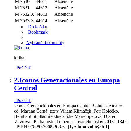
M 7530
44611
Absenčne
M 7531
44612
Absenčne
M 7532 X
44613
Absenčne
M 7533 X
44614
Absenčne
Do košíku
Bookmark
Vybrané dokumenty
kniha
Požičať
2.
Iconos Generacionales en Europa
Central
Požičať
Iconos Generacionales en Europa Central 3 obras de teatro
ed. Martina Černá, texty Viliam Klimáček, Petr Kolečko,
Bernhard Studlar, úvodné štúdie Marie Špalová, Diana
Vávrová . Praha Institut umění - Divadelní ústav 2013 . 184 s
. ISBN 978-80-7008-308-6 . [
1, z toho voľných 1
]