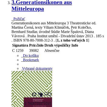
3.
Generationsikonen aus
Mitteleuropa
Požičať
Generationsikonen aus Mitteleuropa 3 Theatrestücke ed.
Martina Černá, texty Viliam Klimáček, Petr Kolečko,
Bernhard Studlar, úvodné štúdie Marie Špalová, Diana
Vávrová . Praha Institut umění - Divadelní ústav 2013 . 185 s
. ISBN 978-80-7008-312-3 . [
1, z toho voľných 1
]
Signatúra
Prír.číslo
Druh výpožičky
Info
C 1259
39082
Absenčne
Do košíku
Bookmark
Vybrané dokumenty