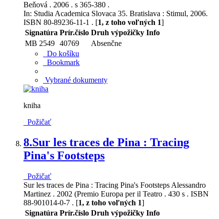
Beňová . 2006 . s 365-380 .
In: Studia Academica Slovaca 35. Bratislava : Stimul, 2006.
ISBN 80-89236-11-1 . [
1, z toho voľných 1
]
Signatúra
Prír.číslo
Druh výpožičky
Info
MB 2549
40769
Absenčne
Do košíku
Bookmark
Vybrané dokumenty
kniha
Požičať
8.
Sur les traces de Pina : Tracing
Pina's Footsteps
Požičať
Sur les traces de Pina : Tracing Pina's Footsteps Alessandro
Martinez . 2002 (Premio Europa per il Teatro . 430 s . ISBN
88-901014-0-7 . [
1, z toho voľných 1
]
Signatúra
Prír.číslo
Druh výpožičky
Info