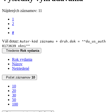
Nájdených záznamov: 11
1
2
#
Váš dotaz:
Autor-kód záznamu + druh.dok = "^du_us_auth
0173639 xkni^"
Triedenie
Rok vydania
Rok vydania
Názov
Netriedené
Počet záznamov
10
10
20
30
50
100