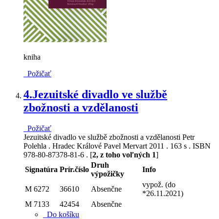
kniha
Požičať
4.
Jezuitské divadlo ve službě
zbožnosti a vzdělanosti
Požičať
Jezuitské divadlo ve službě zbožnosti a vzdělanosti Petr
Polehla . Hradec Králové Pavel Mervart 2011 . 163 s . ISBN
978-80-87378-81-6 . [
2, z toho voľných 1
]
Druh
Signatúra
Prír.číslo
Info
výpožičky
vypož. (do
M 6272
36610
Absenčne
*26.11.2021)
M 7133
42454
Absenčne
Do košíku