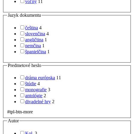
voľný
11
Jazyk dokumentu
čeština
4
slovenčina
4
angličtina
1
nemčina
1
španielčina
1
Predmetové heslo
dráma európska
11
štúdie
4
monografie
3
antológie
2
divadelné hry
2
#tpl-btn-more
Autor
Kol.
3