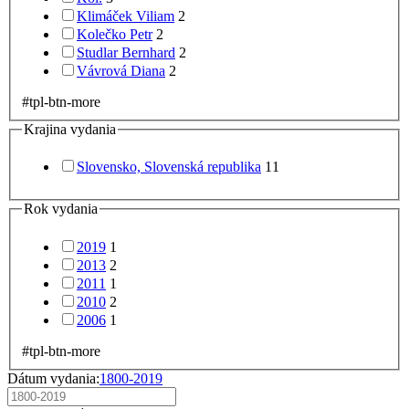
Klimáček Viliam
2
Kolečko Petr
2
Studlar Bernhard
2
Vávrová Diana
2
#tpl-btn-more
Krajina vydania
Slovensko, Slovenská republika
11
Rok vydania
2019
1
2013
2
2011
1
2010
2
2006
1
#tpl-btn-more
Dátum vydania:
1800-2019