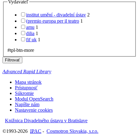
Vydavateľ
institut umění - divadelní ústav
2
(premio europa per il teatro
1
amu
1
dilia
1
fif uk
1
#tpl-btn-more
Filtrovať
Advanced Rapid Library
Mapa stránok
Prístupnosť
Súkromie
Modul OpenSearch
Napíšte nám
Nastavenie cookies
Knižnica Divadelného ústavu v Bratislave
©1993-2026
IPAC
-
Cosmotron Slovakia, s.r.o.