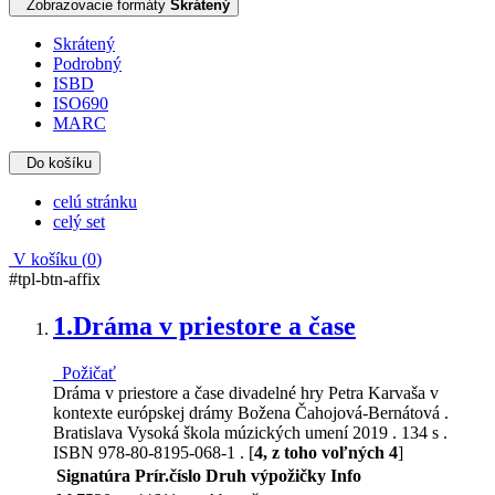
Zobrazovacie formáty
Skrátený
Skrátený
Podrobný
ISBD
ISO690
MARC
Do košíku
celú stránku
celý set
V košíku (
0
)
#tpl-btn-affix
1.
Dráma v priestore a čase
Požičať
Dráma v priestore a čase divadelné hry Petra Karvaša v
kontexte európskej drámy Božena Čahojová-Bernátová .
Bratislava Vysoká škola múzických umení 2019 . 134 s .
ISBN 978-80-8195-068-1 . [
4, z toho voľných 4
]
Signatúra
Prír.číslo
Druh výpožičky
Info