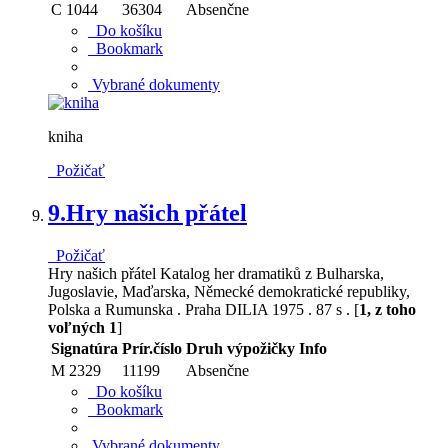
C 1044
36304
Absenčne
Do košíku
Bookmark
Vybrané dokumenty
kniha
Požičať
9.
Hry našich přátel
Požičať
Hry našich přátel Katalog her dramatiků z Bulharska,
Jugoslavie, Maďarska, Německé demokratické republiky,
Polska a Rumunska . Praha DILIA 1975 . 87 s . [
1, z toho
voľných 1
]
Signatúra
Prír.číslo
Druh výpožičky
Info
M 2329
11199
Absenčne
Do košíku
Bookmark
Vybrané dokumenty