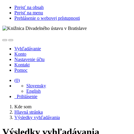
Prejsť na obsah
Prejsť na menu
Prehlásenie o webovej prístupnosti
Vyhľadávanie
Konto
Nastavenie účtu
Kontakt
Pomoc
(
0
)
Slovensky
English
Prihlásenie
Kde som
Hlavná stránka
Výsledky vyhľadávania
Výsledky vyhľadávania