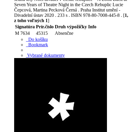
Seven Years of Theatre Night in the Czech Rebuplic Lucie
Čepcová, Martina Pecková Černá . Praha Institut umění -
Divadelní ústav 2020 . 233 s . ISBN 978-80-7008-445-8 . [
1,
z toho voľných 1
]
Signatúra
Prír.číslo
Druh výpožičky
Info
M 7634
45315
Absenčne
Do košíku
Bookmark
Vybrané dokumenty