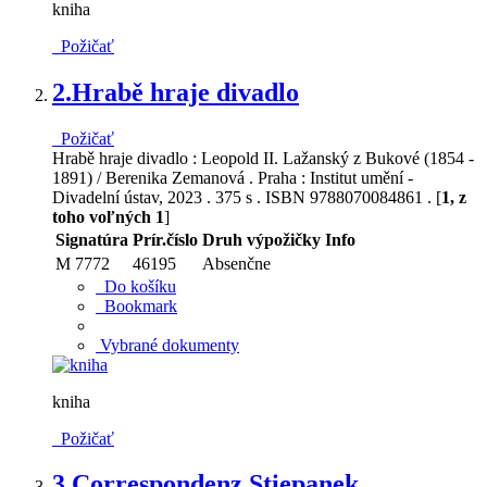
kniha
Požičať
2.
Hrabě hraje divadlo
Požičať
Hrabě hraje divadlo : Leopold II. Lažanský z Bukové (1854 -
1891) / Berenika Zemanová . Praha : Institut umění -
Divadelní ústav, 2023 . 375 s . ISBN 9788070084861 . [
1, z
toho voľných 1
]
Signatúra
Prír.číslo
Druh výpožičky
Info
M 7772
46195
Absenčne
Do košíku
Bookmark
Vybrané dokumenty
kniha
Požičať
3.
Correspondenz Stiepanek