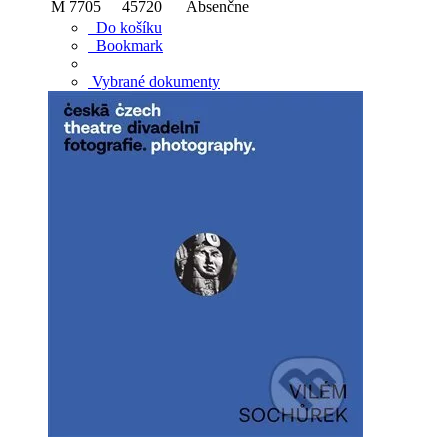
M 7705
45720
Absenčne
Do košíku
Bookmark
Vybrané dokumenty