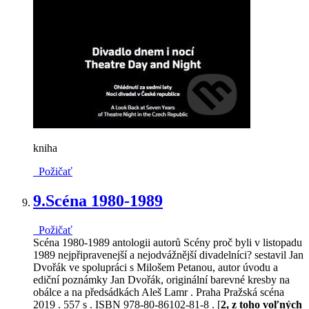
kniha
Požičať
9.
Scéna 1980-1989
Požičať
Scéna 1980-1989 antologii autorů Scény proč byli v listopadu
1989 nejpřipravenejší a nejodvážnější divadelníci? sestavil Jan
Dvořák ve spolupráci s Milošem Petanou, autor úvodu a
ediční poznámky Jan Dvořák, originální barevné kresby na
obálce a na předsádkách Aleš Lamr . Praha Pražská scéna
2019 . 557 s . ISBN 978-80-86102-81-8 . [
2, z toho voľných