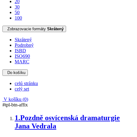
20
30
50
100
Zobrazovacie formáty
Skrátený
Skrátený
Podrobný
ISBD
ISO690
MARC
Do košíku
celú stránku
celý set
V košíku (
0
)
#tpl-btn-affix
1.
Pozdně osvícenská dramaturgie
Jana Vedrala