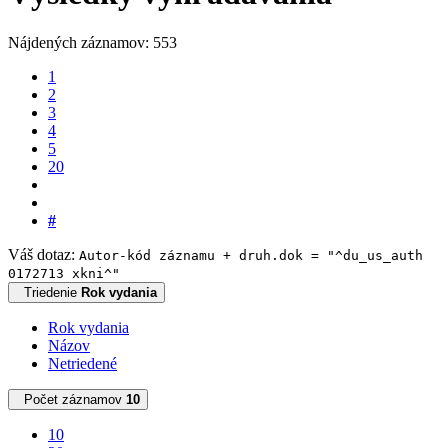
Nájdených záznamov: 553
1
2
3
4
5
20
#
Váš dotaz:
Autor-kód záznamu + druh.dok = "^du_us_auth
0172713 xkni^"
Triedenie
Rok vydania
Rok vydania
Názov
Netriedené
Počet záznamov
10
10