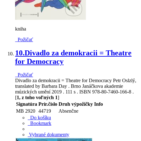
kniha
Požičať
10.
Divadlo za demokracii = Theatre
for Democracy
Požičať
Divadlo za demokracii = Theatre for Democracy Petr Oslzlý,
translated by Barbara Day . Brno Janáčkova akademie
múzických umění 2019 . 111 s . ISBN 978-80-7460-166-8 .
[
1, z toho voľných 1
]
Signatúra
Prír.číslo
Druh výpožičky
Info
MB 2920
44719
Absenčne
Do košíku
Bookmark
Vybrané dokumenty