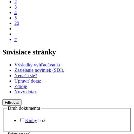
2
3
4
5
20
#
Súvisiace stránky
Výsledky vyhľadávania
Zasielanie noviniek (SDI).
Nenašli ste?
Upraviť dotaz
Zdroje
Nový dotaz
Filtrovať
Druh dokumentu
Knihy
553