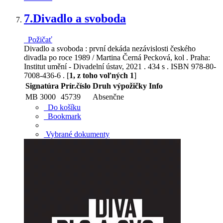
7.
Divadlo a svoboda
Požičať
Divadlo a svoboda : první dekáda nezávislosti českého
divadla po roce 1989 / Martina Černá Pecková, kol . Praha:
Institut umění - Divadelní ústav, 2021 . 434 s . ISBN 978-80-
7008-436-6 . [
1, z toho voľných 1
]
Signatúra
Prír.číslo
Druh výpožičky
Info
MB 3000
45739
Absenčne
Do košíku
Bookmark
Vybrané dokumenty