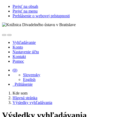
Prejsť na obsah
Prejsť na menu
Prehlásenie o webovej prístupnosti
Vyhľadávanie
Konto
Nastavenie účtu
Kontakt
Pomoc
(
0
)
Slovensky
English
Prihlásenie
Kde som
Hlavná stránka
Výsledky vyhľadávania
Výsledky vyhľadávania