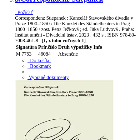
Požičať
Correspondenz Stiepanek : Kancelář Stavovského divadla v
Praze 1800–1850 / Die Kanzlei des Ständetheaters in Prag
1800–1850 / zost. Petra Ježková ; ed. Jitka Ludvová . Praha:
Institut umění - Divadelní ústav, 2023 . 432 s . ISBN 978-80-
7008-461-8 . [
1, z toho voľných 1
]
Signatúra
Prír.číslo
Druh výpožičky
Info
M 7753
46084
Absenčne
Do košíku
Bookmark
Vybrané dokumenty