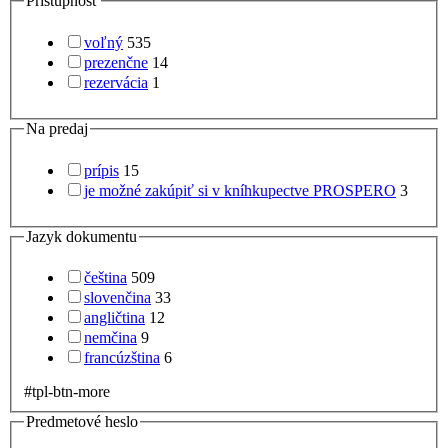
Prístupnosť
voľný
535
prezenčne
14
rezervácia
1
Na predaj
prípis
15
je možné zakúpiť si v kníhkupectve PROSPERO
3
Jazyk dokumentu
čeština
509
slovenčina
33
angličtina
12
nemčina
9
francúzština
6
#tpl-btn-more
Predmetové heslo