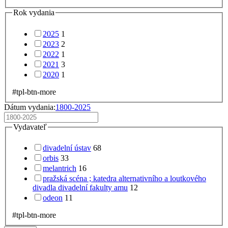
Rok vydania
2025
1
2023
2
2022
1
2021
3
2020
1
#tpl-btn-more
Dátum vydania:
1800-2025
Vydavateľ
divadelní ústav
68
orbis
33
melantrich
16
pražská scéna ; katedra alternativního a loutkového
divadla divadelní fakulty amu
12
odeon
11
#tpl-btn-more