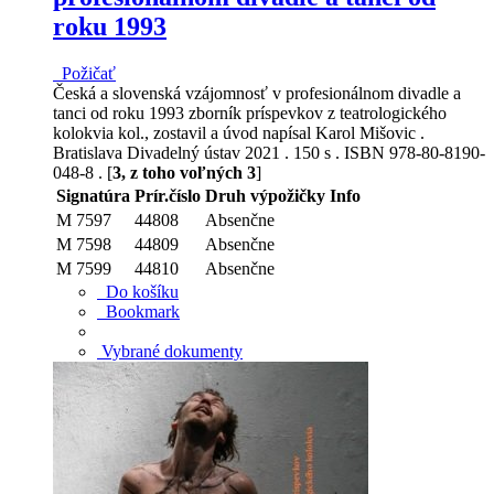
roku 1993
Požičať
Česká a slovenská vzájomnosť v profesionálnom divadle a
tanci od roku 1993 zborník príspevkov z teatrologického
kolokvia kol., zostavil a úvod napísal Karol Mišovic .
Bratislava Divadelný ústav 2021 . 150 s . ISBN 978-80-8190-
048-8 . [
3, z toho voľných 3
]
Signatúra
Prír.číslo
Druh výpožičky
Info
M 7597
44808
Absenčne
M 7598
44809
Absenčne
M 7599
44810
Absenčne
Do košíku
Bookmark
Vybrané dokumenty