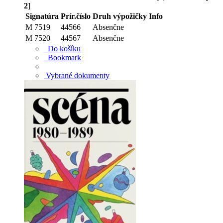
2
]
Signatúra
Prír.číslo
Druh výpožičky
Info
M 7519
44566
Absenčne
M 7520
44567
Absenčne
Do košíku
Bookmark
Vybrané dokumenty