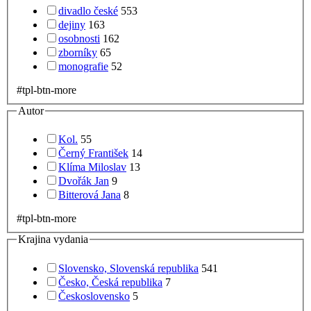
divadlo české
553
dejiny
163
osobnosti
162
zborníky
65
monografie
52
#tpl-btn-more
Autor
Kol.
55
Černý František
14
Klíma Miloslav
13
Dvořák Jan
9
Bitterová Jana
8
#tpl-btn-more
Krajina vydania
Slovensko, Slovenská republika
541
Česko, Česká republika
7
Československo
5