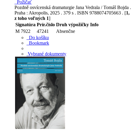
Požičať
Pozdně osvícenská dramaturgie Jana Vedrala / Tomáš Bojda .
Praha : Akropolis, 2025 . 379 s . ISBN 9788074705663 . [
1,
z toho voľných 1
]
Signatúra
Prír.číslo
Druh výpožičky
Info
M 7922
47241
Absenčne
Do košíku
Bookmark
Vybrané dokumenty