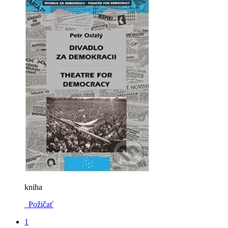
kniha
Požičať
1