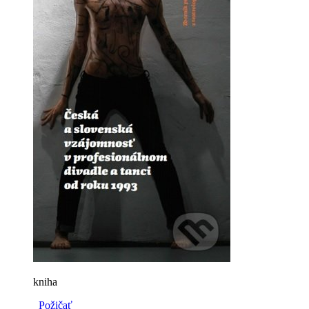
kniha
Požičať