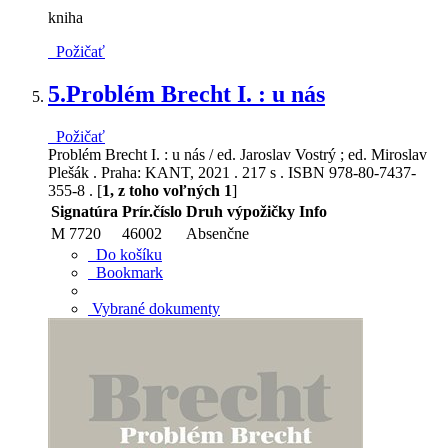
kniha
Požičať
5.
Problém Brecht I. : u nás
Požičať
Problém Brecht I. : u nás / ed. Jaroslav Vostrý ; ed. Miroslav
Plešák . Praha: KANT, 2021 . 217 s . ISBN 978-80-7437-
355-8 . [
1, z toho voľných 1
]
Signatúra
Prír.číslo
Druh výpožičky
Info
M 7720
46002
Absenčne
Do košíku
Bookmark
Vybrané dokumenty