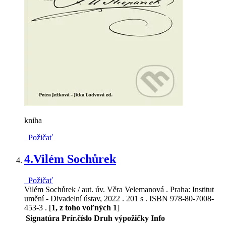
kniha
Požičať
4.
Vilém Sochůrek
Požičať
Vilém Sochůrek / aut. úv. Věra Velemanová . Praha: Institut
umění - Divadelní ústav, 2022 . 201 s . ISBN 978-80-7008-
453-3 . [
1, z toho voľných 1
]
Signatúra
Prír.číslo
Druh výpožičky
Info