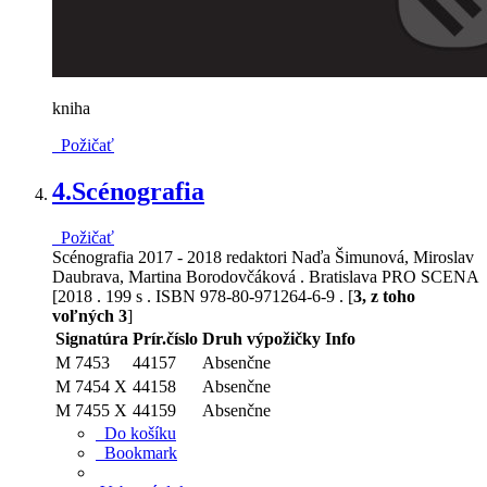
kniha
Požičať
4.
Scénografia
Požičať
Scénografia 2017 - 2018 redaktori Naďa Šimunová, Miroslav
Daubrava, Martina Borodovčáková . Bratislava PRO SCENA
[2018 . 199 s . ISBN 978-80-971264-6-9 . [
3, z toho
voľných 3
]
Signatúra
Prír.číslo
Druh výpožičky
Info
M 7453
44157
Absenčne
M 7454 X
44158
Absenčne
M 7455 X
44159
Absenčne
Do košíku
Bookmark