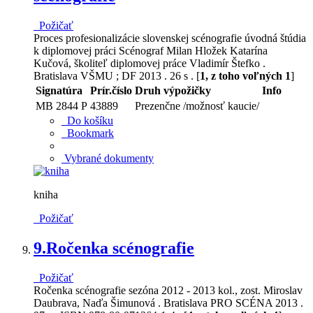
Požičať
Proces profesionalizácie slovenskej scénografie úvodná štúdia
k diplomovej práci Scénograf Milan Hložek Katarína
Kučová, školiteľ diplomovej práce Vladimír Štefko .
Bratislava VŠMU ; DF 2013 . 26 s . [
1, z toho voľných 1
]
Signatúra
Prír.číslo
Druh výpožičky
Info
MB 2844 P
43889
Prezenčne /možnosť kaucie/
Do košíku
Bookmark
Vybrané dokumenty
kniha
Požičať
9.
Ročenka scénografie
Požičať
Ročenka scénografie sezóna 2012 - 2013 kol., zost. Miroslav
Daubrava, Naďa Šimunová . Bratislava PRO SCÉNA 2013 .