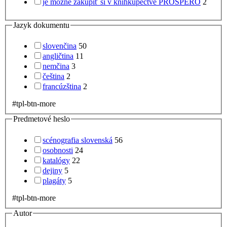
je možné zakúpiť si v kníhkupectve PROSPERO
2
Jazyk dokumentu
slovenčina
50
angličtina
11
nemčina
3
čeština
2
francúzština
2
#tpl-btn-more
Predmetové heslo
scénografia slovenská
56
osobnosti
24
katalógy
22
dejiny
5
plagáty
5
#tpl-btn-more
Autor