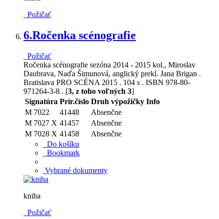
Požičať
6.
Ročenka scénografie
Požičať
Ročenka scénografie sezóna 2014 - 2015 kol., Miroslav
Daubrava, Naďa Šimunová, anglický prekl. Jana Brigan .
Bratislava PRO SCÉNA 2015 . 104 s . ISBN 978-80-
971264-3-8 . [
3, z toho voľných 3
]
Signatúra
Prír.číslo
Druh výpožičky
Info
M 7022
41448
Absenčne
M 7027 X
41457
Absenčne
M 7028 X
41458
Absenčne
Do košíku
Bookmark
Vybrané dokumenty
kniha
Požičať