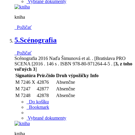
Vybrané dokumenty
kniha
Požičať
5.
Scénografia
Požičať
Scénografia 2016 Naďa Šimunová et al. . [Bratislava PRO
SCENA [2016 . 146 s . ISBN 978-80-971264-4-5 . [
3, z toho
voľných 3
]
Signatúra
Prír.číslo
Druh výpožičky
Info
M 7246 X
42876
Absenčne
M 7247
42877
Absenčne
M 7248
42878
Absenčne
Do košíku
Bookmark
Vybrané dokumenty
kniha