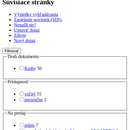
Súvisiace stránky
Výsledky vyhľadávania
Zasielanie noviniek (SDI).
Nenašli ste?
Upraviť dotaz
Zdroje
Nový dotaz
Filtrovať
Druh dokumentu
Knihy
56
Prístupnosť
voľný
55
prezenčne
2
Na predaj
prípis
7