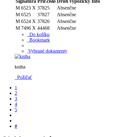
Signatúra
Prír.číslo
Druh výpožičky
Info
M 6523 X
37825
Absenčne
M 6525
37827
Absenčne
M 6524 X
37826
Absenčne
M 7496 X
44468
Absenčne
Do košíku
Bookmark
Vybrané dokumenty
kniha
Požičať
1
2
3
4
5
#