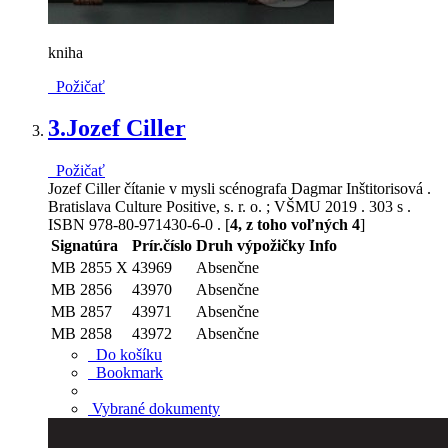
kniha
Požičať
3.
Jozef Ciller
Požičať
Jozef Ciller čítanie v mysli scénografa Dagmar Inštitorisová .
Bratislava Culture Positive, s. r. o. ; VŠMU 2019 . 303 s .
ISBN 978-80-971430-6-0 . [
4, z toho voľných 4
]
Signatúra
Prír.číslo
Druh výpožičky
Info
MB 2855 X
43969
Absenčne
MB 2856
43970
Absenčne
MB 2857
43971
Absenčne
MB 2858
43972
Absenčne
Do košíku
Bookmark
Vybrané dokumenty