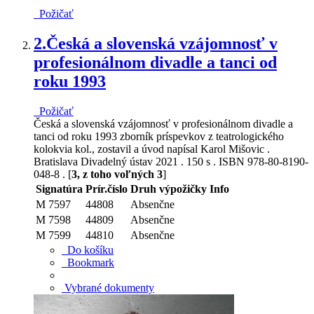
Požičať
2.
Česká a slovenská vzájomnosť v
profesionálnom divadle a tanci od
roku 1993
Požičať
Česká a slovenská vzájomnosť v profesionálnom divadle a
tanci od roku 1993 zborník príspevkov z teatrologického
kolokvia kol., zostavil a úvod napísal Karol Mišovic .
Bratislava Divadelný ústav 2021 . 150 s . ISBN 978-80-8190-
048-8 . [
3, z toho voľných 3
]
Signatúra
Prír.číslo
Druh výpožičky
Info
M 7597
44808
Absenčne
M 7598
44809
Absenčne
M 7599
44810
Absenčne
Do košíku
Bookmark
Vybrané dokumenty