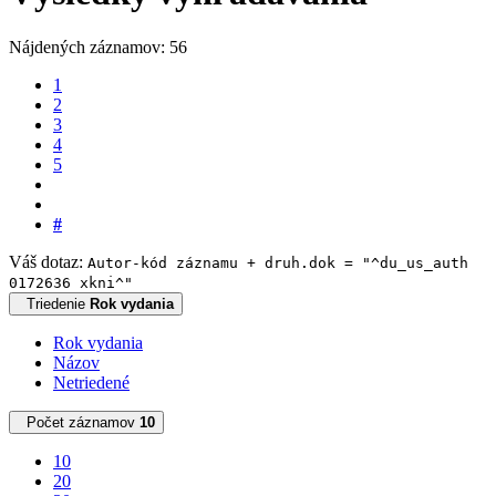
Nájdených záznamov: 56
1
2
3
4
5
#
Váš dotaz:
Autor-kód záznamu + druh.dok = "^du_us_auth
0172636 xkni^"
Triedenie
Rok vydania
Rok vydania
Názov
Netriedené
Počet záznamov
10
10
20