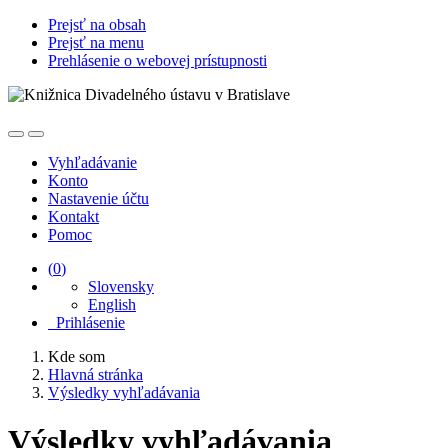
Prejsť na obsah
Prejsť na menu
Prehlásenie o webovej prístupnosti
Vyhľadávanie
Konto
Nastavenie účtu
Kontakt
Pomoc
(
0
)
Slovensky
English
Prihlásenie
Kde som
Hlavná stránka
Výsledky vyhľadávania
Výsledky vyhľadávania