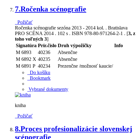
7.
Ročenka scénografie
Požičať
Ročenka scénografie sezóna 2013 - 2014 kol. . Bratislava
PRO SCÉNA 2014 . 102 s . ISBN 978-80-971264-2-1 . [
3, z
toho voľných 3
]
Signatúra
Prír.číslo
Druh výpožičky
Info
M 6893
40236
Absenčne
M 6892 X
40235
Absenčne
M 6891 P
40234
Prezenčne /možnosť kaucie/
Do košíku
Bookmark
Vybrané dokumenty
kniha
Požičať
8.
Proces profesionalizácie slovenskej
scénografie