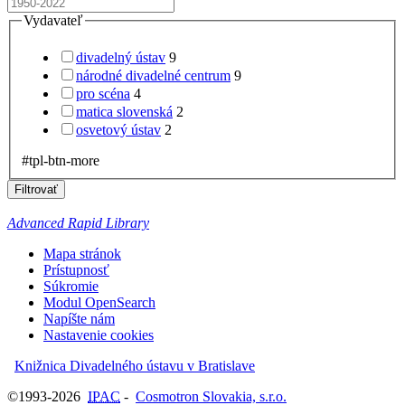
Vydavateľ
divadelný ústav
9
národné divadelné centrum
9
pro scéna
4
matica slovenská
2
osvetový ústav
2
#tpl-btn-more
Filtrovať
Advanced Rapid Library
Mapa stránok
Prístupnosť
Súkromie
Modul OpenSearch
Napíšte nám
Nastavenie cookies
Knižnica Divadelného ústavu v Bratislave
©1993-2026
IPAC
-
Cosmotron Slovakia, s.r.o.