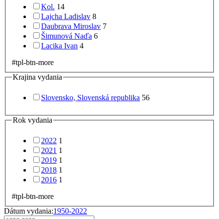
Kol.
14
Lajcha Ladislav
8
Daubrava Miroslav
7
Šimunová Naďa
6
Lacika Ivan
4
#tpl-btn-more
Krajina vydania
Slovensko, Slovenská republika
56
Rok vydania
2022
1
2021
1
2019
1
2018
1
2016
1
#tpl-btn-more
Dátum vydania:
1950-2022