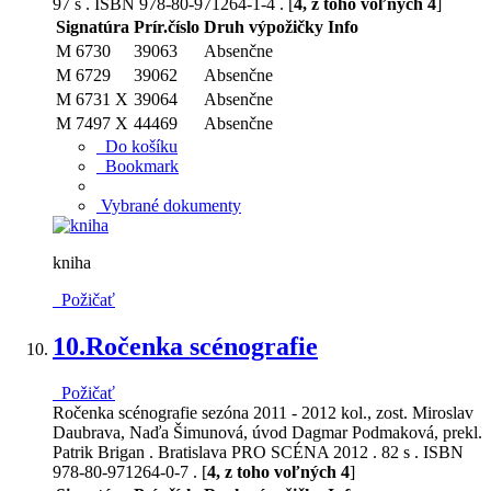
97 s . ISBN 978-80-971264-1-4 . [
4, z toho voľných 4
]
Signatúra
Prír.číslo
Druh výpožičky
Info
M 6730
39063
Absenčne
M 6729
39062
Absenčne
M 6731 X
39064
Absenčne
M 7497 X
44469
Absenčne
Do košíku
Bookmark
Vybrané dokumenty
kniha
Požičať
10.
Ročenka scénografie
Požičať
Ročenka scénografie sezóna 2011 - 2012 kol., zost. Miroslav
Daubrava, Naďa Šimunová, úvod Dagmar Podmaková, prekl.
Patrik Brigan . Bratislava PRO SCÉNA 2012 . 82 s . ISBN
978-80-971264-0-7 . [
4, z toho voľných 4
]