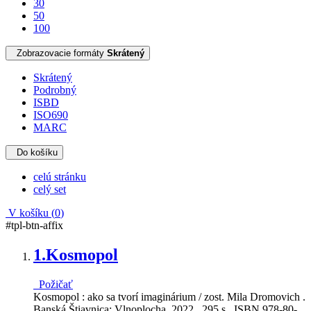
30
50
100
Zobrazovacie formáty
Skrátený
Skrátený
Podrobný
ISBD
ISO690
MARC
Do košíku
celú stránku
celý set
V košíku (
0
)
#tpl-btn-affix
1.
Kosmopol
Požičať
Kosmopol : ako sa tvorí imaginárium / zost. Mila Dromovich .
Banská Štiavnica: Vlnoplocha, 2022 . 295 s . ISBN 978-80-