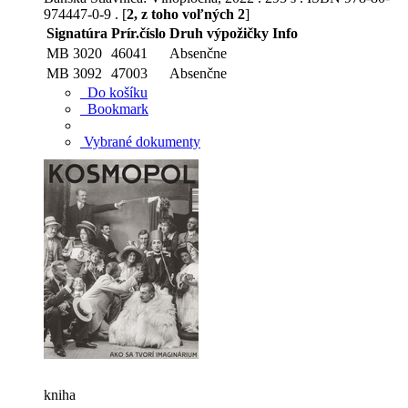
974447-0-9 . [
2, z toho voľných 2
]
Signatúra
Prír.číslo
Druh výpožičky
Info
MB 3020
46041
Absenčne
MB 3092
47003
Absenčne
Do košíku
Bookmark
Vybrané dokumenty
kniha