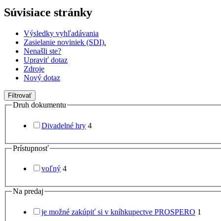
Súvisiace stránky
Výsledky vyhľadávania
Zasielanie noviniek (SDI).
Nenašli ste?
Upraviť dotaz
Zdroje
Nový dotaz
Filtrovať
Druh dokumentu
Divadelné hry
4
Prístupnosť
voľný
4
Na predaj
je možné zakúpiť si v kníhkupectve PROSPERO
1