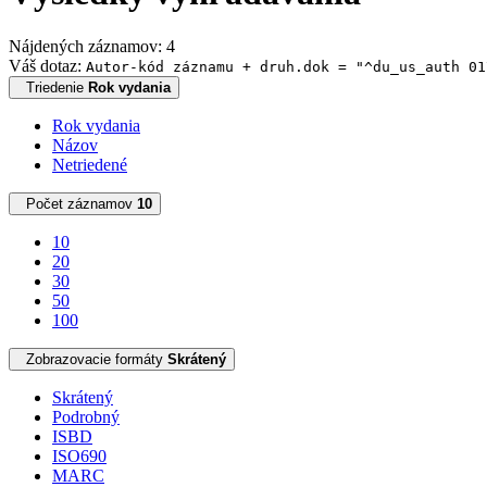
Nájdených záznamov: 4
Váš dotaz:
Autor-kód záznamu + druh.dok = "^du_us_auth 01
Triedenie
Rok vydania
Rok vydania
Názov
Netriedené
Počet záznamov
10
10
20
30
50
100
Zobrazovacie formáty
Skrátený
Skrátený
Podrobný
ISBD
ISO690
MARC