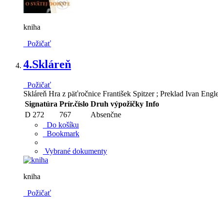
kniha
Požičať
4.
Skláreň
Požičať
Skláreň Hra z päťročnice František Spitzer ; Preklad Ivan Engler
Signatúra
Prír.číslo
Druh výpožičky
Info
D 272
767
Absenčne
Do košíku
Bookmark
Vybrané dokumenty
kniha
Požičať