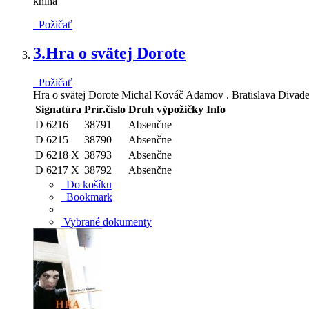
kniha
Požičať
3.
Hra o svätej Dorote
Požičať
Hra o svätej Dorote Michal Kováč Adamov . Bratislava Divade
Signatúra
Prír.číslo
Druh výpožičky
Info
D 6216
38791
Absenčne
D 6215
38790
Absenčne
D 6218 X
38793
Absenčne
D 6217 X
38792
Absenčne
Do košíku
Bookmark
Vybrané dokumenty