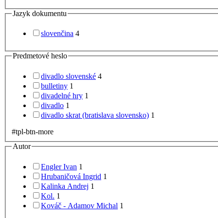
Jazyk dokumentu
slovenčina
4
Predmetové heslo
divadlo slovenské
4
bulletiny
1
divadelné hry
1
divadlo
1
divadlo skrat (bratislava slovensko)
1
#tpl-btn-more
Autor
Engler Ivan
1
Hrubaničová Ingrid
1
Kalinka Andrej
1
Kol.
1
Kováč - Adamov Michal
1