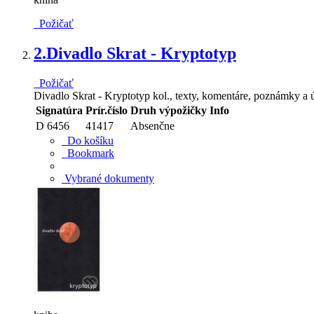
Požičať
2.
Divadlo Skrat - Kryptotyp
Požičať
Divadlo Skrat - Kryptotyp kol., texty, komentáre, poznámky a 
Signatúra
Prír.číslo
Druh výpožičky
Info
D 6456
41417
Absenčne
Do košíku
Bookmark
Vybrané dokumenty