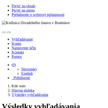
Prejsť na obsah
Prejsť na menu
Prehlásenie o webovej prístupnosti
Vyhľadávanie
Konto
Nastavenie účtu
Kontakt
Pomoc
(
0
)
Slovensky
English
Prihlásenie
Kde som
Hlavná stránka
Výsledky vyhľadávania
Výsledky vyhľadávania