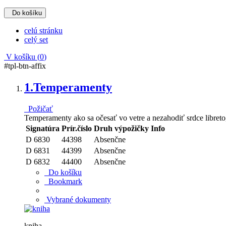
Do košíku
celú stránku
celý set
V košíku (
0
)
#tpl-btn-affix
1.
Temperamenty
Požičať
Temperamenty ako sa očesať vo vetre a nezahodiť srdce libreto,
Signatúra
Prír.číslo
Druh výpožičky
Info
D 6830
44398
Absenčne
D 6831
44399
Absenčne
D 6832
44400
Absenčne
Do košíku
Bookmark
Vybrané dokumenty
kniha