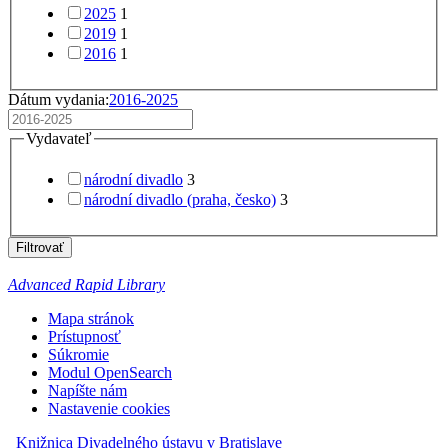
2025
1
2019
1
2016
1
Dátum vydania:
2016-2025
Vydavateľ
národní divadlo
3
národní divadlo (praha, česko)
3
Filtrovať
Advanced Rapid Library
Mapa stránok
Prístupnosť
Súkromie
Modul OpenSearch
Napíšte nám
Nastavenie cookies
Knižnica Divadelného ústavu v Bratislave