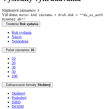
Nájdených záznamov: 3
Váš dotaz:
Autor-kód záznamu + druh.dok = "^du_us_auth
0144502 dh^"
Triedenie
Rok vydania
Rok vydania
Názov
Netriedené
Počet záznamov
10
10
20
30
50
100
Zobrazovacie formáty
Skrátený
Skrátený
Podrobný
ISBD
ISO690