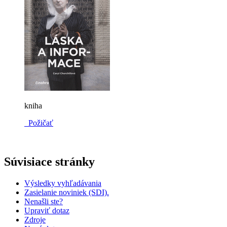
kniha
Požičať
Súvisiace stránky
Výsledky vyhľadávania
Zasielanie noviniek (SDI).
Nenašli ste?
Upraviť dotaz
Zdroje