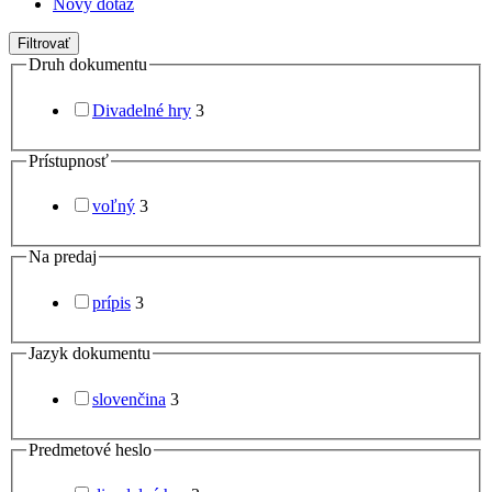
Nový dotaz
Filtrovať
Druh dokumentu
Divadelné hry
3
Prístupnosť
voľný
3
Na predaj
prípis
3
Jazyk dokumentu
slovenčina
3
Predmetové heslo