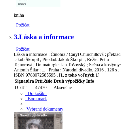
kniha
Požičať
3.
Láska a informace
Požičať
Láska a informace : Činohra / Caryl Churchillová ; překlad
Jakub Škorpil ; Překlad: Jakub Škorpil ; Režie: Petra
Tejnorová ; Dramaturgie: Jan Tošovský ; Scéna a kostýmy:
Antonín Šilar ; ... . Praha : Národní divadlo, 2016 . 126 s .
ISBN 9788072585595 . [
1, z toho voľných 1
]
Signatúra
Prír.číslo
Druh výpožičky
Info
D 7411
47470
Absenčne
Do košíku
Bookmark
Vybrané dokumenty