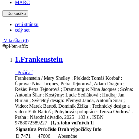
MARC
Do košíku
celú stránku
celý set
V košíku (
0
)
#tpl-btn-affix
1.
Frankenstein
Požičať
Frankenstein / Mary Shelley ; Překlad: Tomáš Korbař ;
Úprava: Nina Jacques, Petra Tejnorová, Adam Dragun ;
Režie: Petra Tejnorová ; Dramaturgie: Nina Jacques ; Scéna:
Antonín Šilar ; Kostýmy: Lucie Sedláková ; Hudba: Jan
Burian ; Světelný design: Přemysl Janda, Antonín Šilar ;
Video: Marek Bartoš, Dominik Žižka ; Technický design a
video: Erik Bartoš ; Pohybová spolupráce: Tereza Ondrová .
Praha : Národní divadlo, 2025 . 183 s . ISBN
9788072589227 . [
1, z toho voľných 1
]
Signatúra
Prír.číslo
Druh výpožičky
Info
D 7471
47606
Absenčne