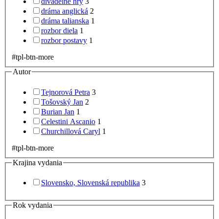
divadelné hry
3
dráma anglická
2
dráma talianska
1
rozbor diela
1
rozbor postavy
1
#tpl-btn-more
Autor
Tejnorová Petra
3
Tošovský Jan
2
Burian Jan
1
Celestini Ascanio
1
Churchillová Caryl
1
#tpl-btn-more
Krajina vydania
Slovensko, Slovenská republika
3
Rok vydania