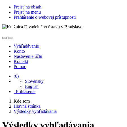
Prejsť na obsah
Prejsť na menu
Prehlásenie o webovej prístupnosti
Vyhľadávanie
Konto
Nastavenie účtu
Kontakt
Pomoc
(
0
)
Slovensky
English
Prihlásenie
Kde som
Hlavná stránka
Výsledky vyhľadávania
Výsledky vyhľadávania