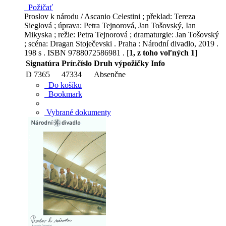
Požičať
Proslov k národu / Ascanio Celestini ; překlad: Tereza
Sieglová ; úprava: Petra Tejnorová, Jan Tošovský, Ian
Mikyska ; režie: Petra Tejnorová ; dramaturgie: Jan Tošovský
; scéna: Dragan Stoječevski . Praha : Národní divadlo, 2019 .
198 s . ISBN 9788072586981 . [
1, z toho voľných 1
]
Signatúra
Prír.číslo
Druh výpožičky
Info
D 7365
47334
Absenčne
Do košíku
Bookmark
Vybrané dokumenty