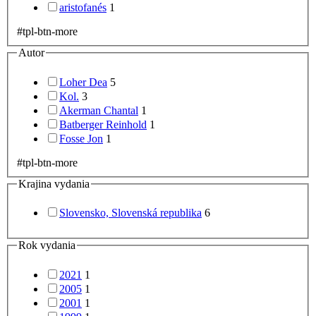
aristofanés
1
#tpl-btn-more
Autor
Loher Dea
5
Kol.
3
Akerman Chantal
1
Batberger Reinhold
1
Fosse Jon
1
#tpl-btn-more
Krajina vydania
Slovensko, Slovenská republika
6
Rok vydania
2021
1
2005
1
2001
1