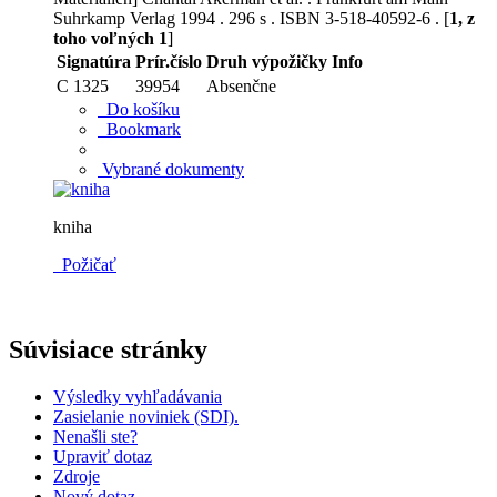
Suhrkamp Verlag 1994 . 296 s . ISBN 3-518-40592-6 . [
1, z
toho voľných 1
]
Signatúra
Prír.číslo
Druh výpožičky
Info
C 1325
39954
Absenčne
Do košíku
Bookmark
Vybrané dokumenty
kniha
Požičať
Súvisiace stránky
Výsledky vyhľadávania
Zasielanie noviniek (SDI).
Nenašli ste?
Upraviť dotaz
Zdroje
Nový dotaz