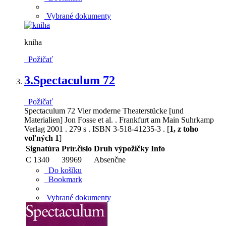
Vybrané dokumenty
kniha
Požičať
3.
Spectaculum 72
Požičať
Spectaculum 72 Vier moderne Theaterstücke [und
Materialien] Jon Fosse et al. . Frankfurt am Main Suhrkamp
Verlag 2001 . 279 s . ISBN 3-518-41235-3 . [
1, z toho
voľných 1
]
Signatúra
Prír.číslo
Druh výpožičky
Info
C 1340
39969
Absenčne
Do košíku
Bookmark
Vybrané dokumenty