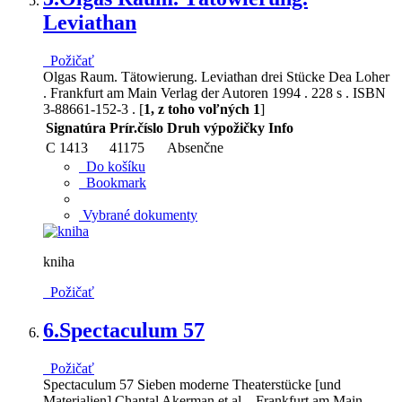
Leviathan
Požičať
Olgas Raum. Tätowierung. Leviathan drei Stücke Dea Loher
. Frankfurt am Main Verlag der Autoren 1994 . 228 s . ISBN
3-88661-152-3 . [
1, z toho voľných 1
]
Signatúra
Prír.číslo
Druh výpožičky
Info
C 1413
41175
Absenčne
Do košíku
Bookmark
Vybrané dokumenty
kniha
Požičať
6.
Spectaculum 57
Požičať
Spectaculum 57 Sieben moderne Theaterstücke [und
Materialien] Chantal Akerman et al. . Frankfurt am Main