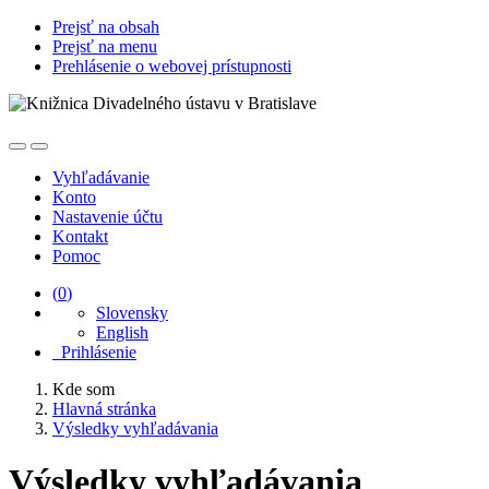
Prejsť na obsah
Prejsť na menu
Prehlásenie o webovej prístupnosti
Vyhľadávanie
Konto
Nastavenie účtu
Kontakt
Pomoc
(
0
)
Slovensky
English
Prihlásenie
Kde som
Hlavná stránka
Výsledky vyhľadávania
Výsledky vyhľadávania