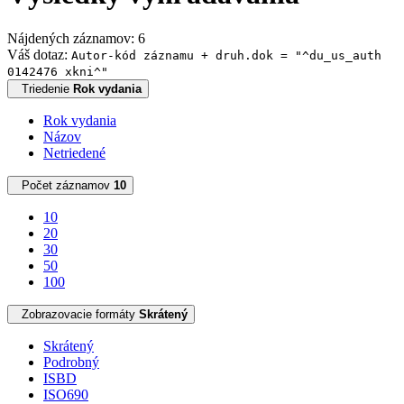
Nájdených záznamov: 6
Váš dotaz:
Autor-kód záznamu + druh.dok = "^du_us_auth
0142476 xkni^"
Triedenie
Rok vydania
Rok vydania
Názov
Netriedené
Počet záznamov
10
10
20
30
50
100
Zobrazovacie formáty
Skrátený
Skrátený
Podrobný
ISBD
ISO690