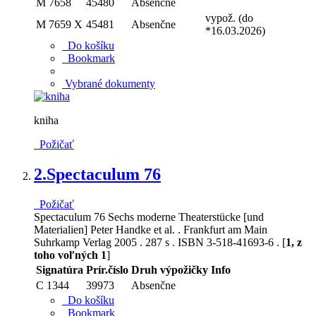
M 7658
45480
Absenčne
vypož. (do
M 7659 X
45481
Absenčne
*16.03.2026)
Do košíku
Bookmark
Vybrané dokumenty
kniha
Požičať
2.
Spectaculum 76
Požičať
Spectaculum 76 Sechs moderne Theaterstücke [und
Materialien] Peter Handke et al. . Frankfurt am Main
Suhrkamp Verlag 2005 . 287 s . ISBN 3-518-41693-6 . [
1, z
toho voľných 1
]
Signatúra
Prír.číslo
Druh výpožičky
Info
C 1344
39973
Absenčne
Do košíku
Bookmark