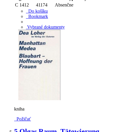
C 1412
41174
Absenčne
Do košíku
Bookmark
Vybrané dokumenty
kniha
Požičať
5.
Olgas Raum. Tätowierung.