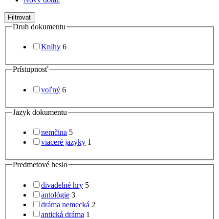
Filtrovať
Druh dokumentu
Knihy
6
Prístupnosť
voľný
6
Jazyk dokumentu
nemčina
5
viaceré jazyky
1
Predmetové heslo
divadelné hry
5
antológie
3
dráma nemecká
2
antická dráma
1