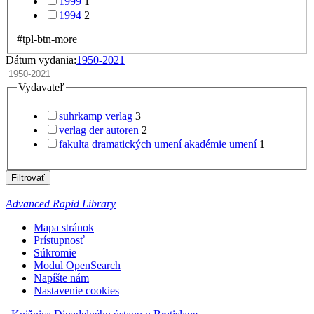
1999
1
1994
2
#tpl-btn-more
Dátum vydania:
1950-2021
Vydavateľ
suhrkamp verlag
3
verlag der autoren
2
fakulta dramatických umení akadémie umení
1
Filtrovať
Advanced Rapid Library
Mapa stránok
Prístupnosť
Súkromie
Modul OpenSearch
Napíšte nám
Nastavenie cookies