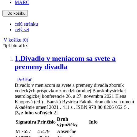
MARC
Do košíku
celú stránku
celý set
V košíku (
0
)
#tpl-btn-affix
1.
Divadlo v meniacom sa svete a
premeny divadla
Požičať
Divadlo v meniacom sa svete a premeny divadla zborník
vedeckých príspevkov z medzinárodnej Banskobystrickej
teatrologickej konferencie 26. a 27. novembra 2021 Elena
Knopová (ed.) . Banská Bystrica Fakulta dramatických umení
Akadémie umení 2021 . 411 s . ISBN 978-80-8206-052-5 .
[
3, z toho voľných 2
]
Druh
Signatúra
Prír.číslo
Info
výpožičky
M 7657
45479
Absenčne