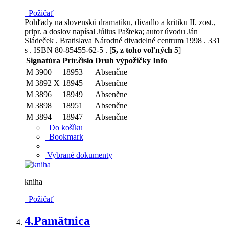
Požičať
Pohľady na slovenskú dramatiku, divadlo a kritiku II. zost.,
pripr. a doslov napísal Július Pašteka; autor úvodu Ján
Sládeček . Bratislava Národné divadelné centrum 1998 . 331
s . ISBN 80-85455-62-5 . [
5, z toho voľných 5
]
Signatúra
Prír.číslo
Druh výpožičky
Info
M 3900
18953
Absenčne
M 3892 X
18945
Absenčne
M 3896
18949
Absenčne
M 3898
18951
Absenčne
M 3894
18947
Absenčne
Do košíku
Bookmark
Vybrané dokumenty
kniha
Požičať
4.
Pamätnica