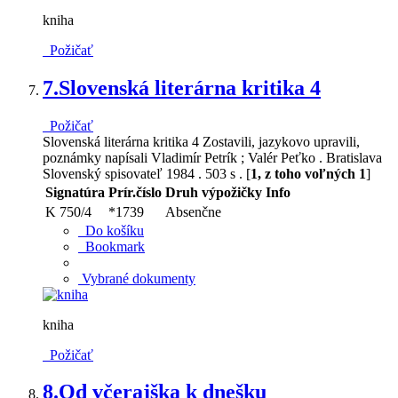
kniha
Požičať
7.
Slovenská literárna kritika 4
Požičať
Slovenská literárna kritika 4 Zostavili, jazykovo upravili,
poznámky napísali Vladimír Petrík ; Valér Peťko . Bratislava
Slovenský spisovateľ 1984 . 503 s . [
1, z toho voľných 1
]
Signatúra
Prír.číslo
Druh výpožičky
Info
K 750/4
*1739
Absenčne
Do košíku
Bookmark
Vybrané dokumenty
kniha
Požičať
8.
Od včerajška k dnešku