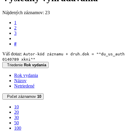
Nájdených záznamov: 23
1
2
3
#
Váš dotaz:
Autor-kód záznamu + druh.dok = "^du_us_auth
0140789 xkni^"
Triedenie
Rok vydania
Rok vydania
Názov
Netriedené
Počet záznamov
10
10
20
30
50
100