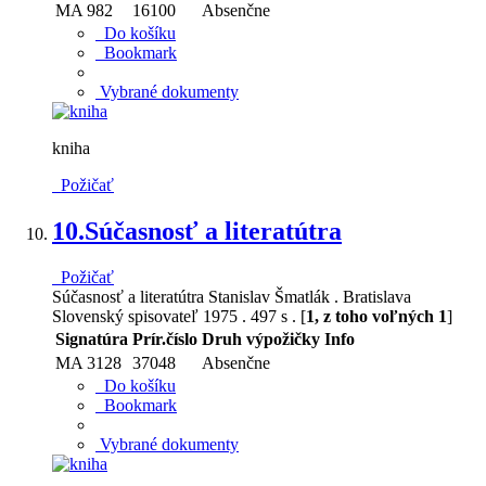
MA 982
16100
Absenčne
Do košíku
Bookmark
Vybrané dokumenty
kniha
Požičať
10.
Súčasnosť a literatútra
Požičať
Súčasnosť a literatútra Stanislav Šmatlák . Bratislava
Slovenský spisovateľ 1975 . 497 s . [
1, z toho voľných 1
]
Signatúra
Prír.číslo
Druh výpožičky
Info
MA 3128
37048
Absenčne
Do košíku
Bookmark
Vybrané dokumenty