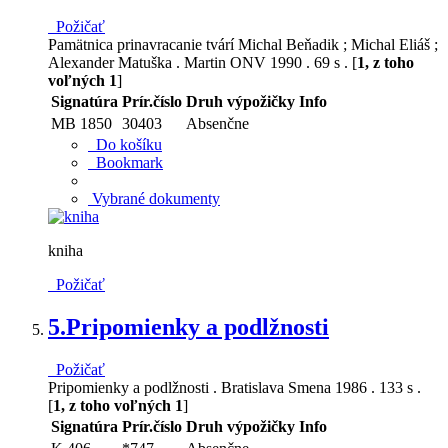
Požičať
Pamätnica prinavracanie tvárí Michal Beňadik ; Michal Eliáš ;
Alexander Matuška . Martin ONV 1990 . 69 s . [
1, z toho
voľných 1
]
Signatúra
Prír.číslo
Druh výpožičky
Info
MB 1850
30403
Absenčne
Do košíku
Bookmark
Vybrané dokumenty
kniha
Požičať
5.
Pripomienky a podlžnosti
Požičať
Pripomienky a podlžnosti . Bratislava Smena 1986 . 133 s .
[
1, z toho voľných 1
]
Signatúra
Prír.číslo
Druh výpožičky
Info