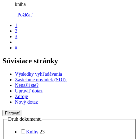
kniha
Požičať
1
2
3
#
Súvisiace stránky
Výsledky vyhľadávania
Zasielanie noviniek (SDI).
Nenašli ste?
Upraviť dotaz
Zdroje
Nový dotaz
Filtrovať
Druh dokumentu
Knihy
23