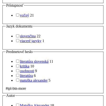
Prístupnosť
voľný
21
Jazyk dokumentu
slovenčina
22
viaceré jazyky
1
Predmetové heslo
literatúra slovenská
11
kritika
10
osobnosti
9
literatúra
6
matuška alexander
5
#tpl-btn-more
Autor
Matuška Alexander
18