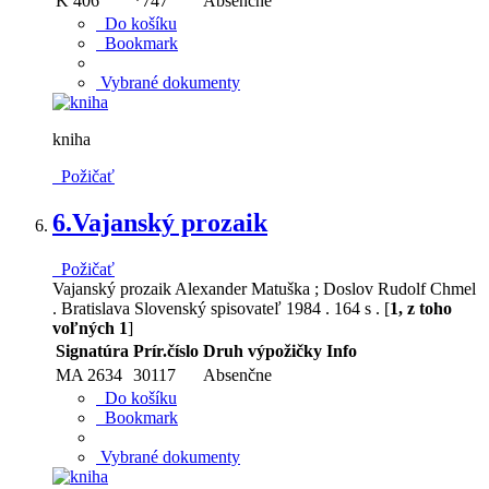
K 406
*747
Absenčne
Do košíku
Bookmark
Vybrané dokumenty
kniha
Požičať
6.
Vajanský prozaik
Požičať
Vajanský prozaik Alexander Matuška ; Doslov Rudolf Chmel
. Bratislava Slovenský spisovateľ 1984 . 164 s . [
1, z toho
voľných 1
]
Signatúra
Prír.číslo
Druh výpožičky
Info
MA 2634
30117
Absenčne
Do košíku
Bookmark
Vybrané dokumenty