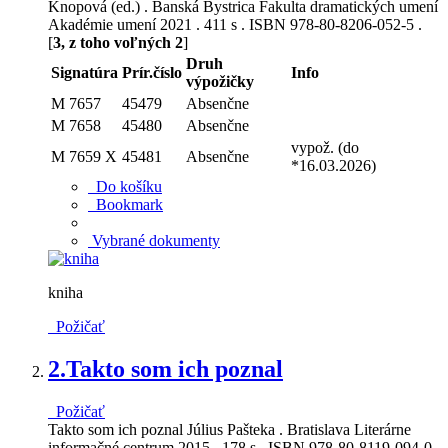
Knopová (ed.) . Banská Bystrica Fakulta dramatických umení
Akadémie umení 2021 . 411 s . ISBN 978-80-8206-052-5 .
[
3, z toho voľných 2
]
Druh
Signatúra
Prír.číslo
Info
výpožičky
M 7657
45479
Absenčne
M 7658
45480
Absenčne
vypož. (do
M 7659 X
45481
Absenčne
*16.03.2026)
Do košíku
Bookmark
Vybrané dokumenty
kniha
Požičať
2.
Takto som ich poznal
Požičať
Takto som ich poznal Július Pašteka . Bratislava Literárne
informačné centrum 2015 . 178 s . ISBN 978-80-8119-094-0 .