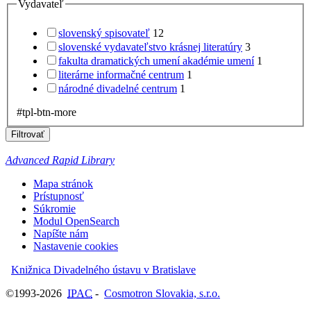
Vydavateľ
slovenský spisovateľ
12
slovenské vydavateľstvo krásnej literatúry
3
fakulta dramatických umení akadémie umení
1
literárne informačné centrum
1
národné divadelné centrum
1
#tpl-btn-more
Filtrovať
Advanced Rapid Library
Mapa stránok
Prístupnosť
Súkromie
Modul OpenSearch
Napíšte nám
Nastavenie cookies
Knižnica Divadelného ústavu v Bratislave
©1993-2026
IPAC
-
Cosmotron Slovakia, s.r.o.