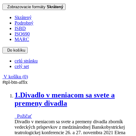
Zobrazovacie formáty
Skrátený
Skrátený
Podrobný
ISBD
ISO690
MARC
Do košíku
celú stránku
celý set
V košíku (
0
)
#tpl-btn-affix
1.
Divadlo v meniacom sa svete a
premeny divadla
Požičať
Divadlo v meniacom sa svete a premeny divadla zborník
vedeckých príspevkov z medzinárodnej Banskobystrickej
teatrologickej konferencie 26. a 27. novembra 2021 Elena