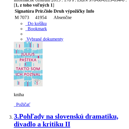
[
1, z toho voľných 1
]
Signatúra
Prír.číslo
Druh výpožičky
Info
M 7073
41954
Absenčne
Do košíku
Bookmark
Vybrané dokumenty
kniha
Požičať
3.
Pohľady na slovenskú dramatiku,
divadlo a kritiku II