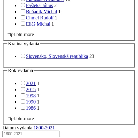
Pašteka Július
2
Beňadik Michal
1
Chmel Rudolf
1
Eliáš Michal
1
#tpl-btn-more
Krajina vydania
Slovensko, Slovenská republika
23
Rok vydania
2021
1
2015
1
1998
1
1990
1
1986
1
#tpl-btn-more
Dátum vydania:
1800-2021