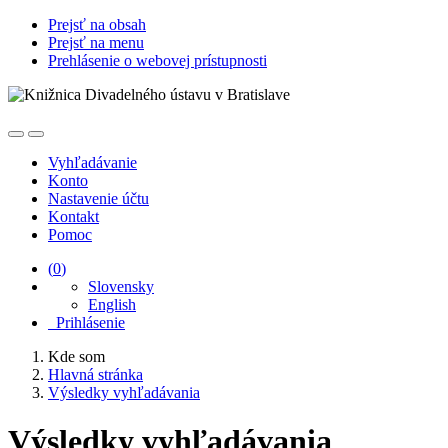
Prejsť na obsah
Prejsť na menu
Prehlásenie o webovej prístupnosti
Vyhľadávanie
Konto
Nastavenie účtu
Kontakt
Pomoc
(
0
)
Slovensky
English
Prihlásenie
Kde som
Hlavná stránka
Výsledky vyhľadávania
Výsledky vyhľadávania