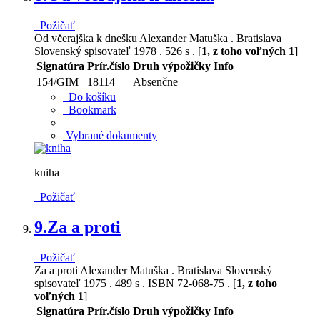
Požičať
Od včerajška k dnešku Alexander Matuška . Bratislava
Slovenský spisovateľ 1978 . 526 s . [
1, z toho voľných 1
]
Signatúra
Prír.číslo
Druh výpožičky
Info
154/GIM
18114
Absenčne
Do košíku
Bookmark
Vybrané dokumenty
kniha
Požičať
9.
Za a proti
Požičať
Za a proti Alexander Matuška . Bratislava Slovenský
spisovateľ 1975 . 489 s . ISBN 72-068-75 . [
1, z toho
voľných 1
]
Signatúra
Prír.číslo
Druh výpožičky
Info