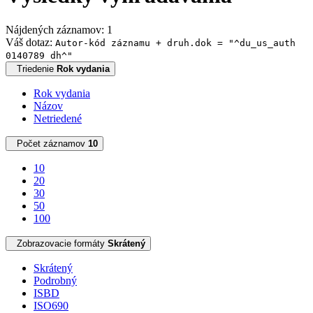
Nájdených záznamov: 1
Váš dotaz:
Autor-kód záznamu + druh.dok = "^du_us_auth
0140789 dh^"
Triedenie
Rok vydania
Rok vydania
Názov
Netriedené
Počet záznamov
10
10
20
30
50
100
Zobrazovacie formáty
Skrátený
Skrátený
Podrobný
ISBD
ISO690