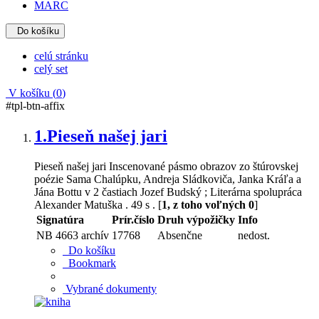
MARC
Do košíku
celú stránku
celý set
V košíku (
0
)
#tpl-btn-affix
1.
Pieseň našej jari
Pieseň našej jari Inscenované pásmo obrazov zo štúrovskej
poézie Sama Chalúpku, Andreja Sládkoviča, Janka Kráľa a
Jána Bottu v 2 častiach Jozef Budský ; Literárna spolupráca
Alexander Matuška . 49 s . [
1, z toho voľných 0
]
Signatúra
Prír.číslo
Druh výpožičky
Info
NB 4663 archív
17768
Absenčne
nedost.
Do košíku
Bookmark
Vybrané dokumenty