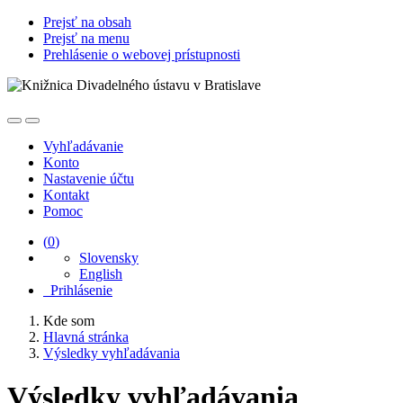
Prejsť na obsah
Prejsť na menu
Prehlásenie o webovej prístupnosti
Vyhľadávanie
Konto
Nastavenie účtu
Kontakt
Pomoc
(
0
)
Slovensky
English
Prihlásenie
Kde som
Hlavná stránka
Výsledky vyhľadávania
Výsledky vyhľadávania