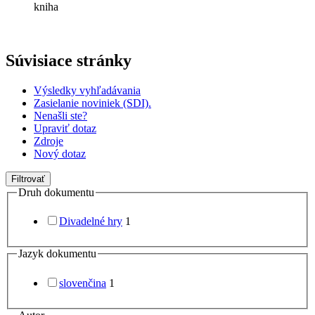
kniha
Súvisiace stránky
Výsledky vyhľadávania
Zasielanie noviniek (SDI).
Nenašli ste?
Upraviť dotaz
Zdroje
Nový dotaz
Filtrovať
Druh dokumentu
Divadelné hry
1
Jazyk dokumentu
slovenčina
1