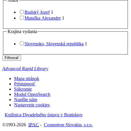
Autor
Budský Jozef
1
Matuška Alexander
1
Krajina vydania
Slovensko, Slovenská republika
1
Filtrovať
Advanced Rapid Library
Mapa stránok
Prístupnosť
Súkromie
Modul OpenSearch
Napíšte nám
Nastavenie cookies
Knižnica Divadelného ústavu v Bratislave
©1993-2026
IPAC
-
Cosmotron Slovakia, s.r.o.