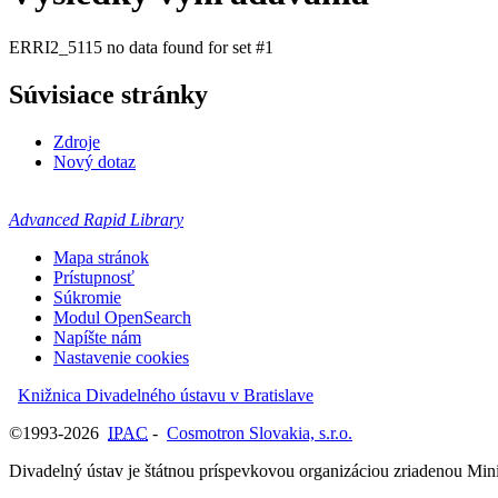
ERRI2_5115 no data found for set #1
Súvisiace stránky
Zdroje
Nový dotaz
Advanced Rapid Library
Mapa stránok
Prístupnosť
Súkromie
Modul OpenSearch
Napíšte nám
Nastavenie cookies
Knižnica Divadelného ústavu v Bratislave
©1993-2026
IPAC
-
Cosmotron Slovakia, s.r.o.
Divadelný ústav je štátnou príspevkovou organizáciou zriadenou Mini