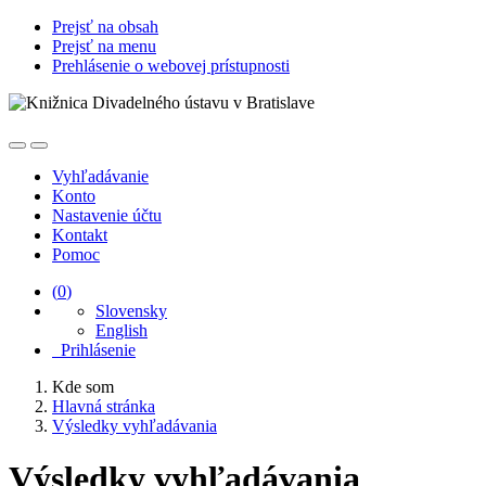
Prejsť na obsah
Prejsť na menu
Prehlásenie o webovej prístupnosti
Vyhľadávanie
Konto
Nastavenie účtu
Kontakt
Pomoc
(
0
)
Slovensky
English
Prihlásenie
Kde som
Hlavná stránka
Výsledky vyhľadávania
Výsledky vyhľadávania