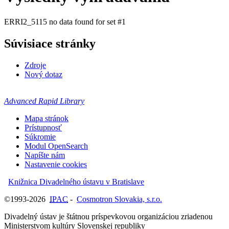
ERRI2_5115 no data found for set #1
Súvisiace stránky
Zdroje
Nový dotaz
Advanced Rapid Library
Mapa stránok
Prístupnosť
Súkromie
Modul OpenSearch
Napíšte nám
Nastavenie cookies
Knižnica Divadelného ústavu v Bratislave
©1993-2026
IPAC
-
Cosmotron Slovakia, s.r.o.
Divadelný ústav je štátnou príspevkovou organizáciou zriadenou
Ministerstvom kultúry Slovenskej republiky