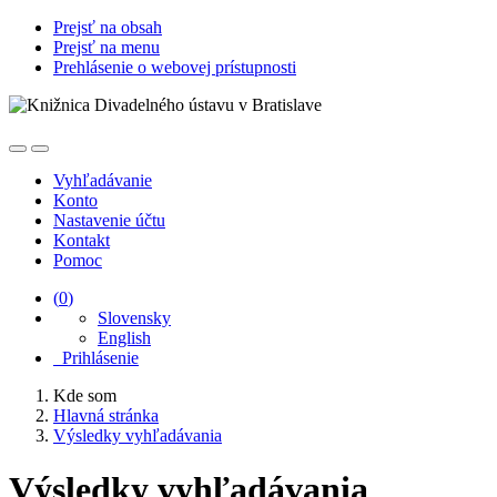
Prejsť na obsah
Prejsť na menu
Prehlásenie o webovej prístupnosti
Vyhľadávanie
Konto
Nastavenie účtu
Kontakt
Pomoc
(
0
)
Slovensky
English
Prihlásenie
Kde som
Hlavná stránka
Výsledky vyhľadávania
Výsledky vyhľadávania