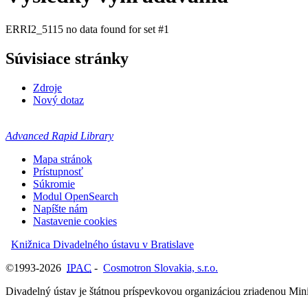
ERRI2_5115 no data found for set #1
Súvisiace stránky
Zdroje
Nový dotaz
Advanced Rapid Library
Mapa stránok
Prístupnosť
Súkromie
Modul OpenSearch
Napíšte nám
Nastavenie cookies
Knižnica Divadelného ústavu v Bratislave
©1993-2026
IPAC
-
Cosmotron Slovakia, s.r.o.
Divadelný ústav je štátnou príspevkovou organizáciou zriadenou Mini