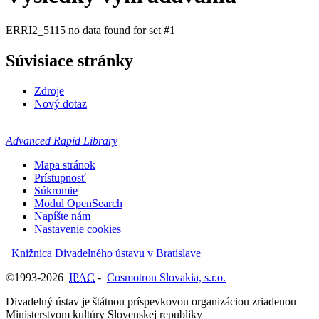
ERRI2_5115 no data found for set #1
Súvisiace stránky
Zdroje
Nový dotaz
Advanced Rapid Library
Mapa stránok
Prístupnosť
Súkromie
Modul OpenSearch
Napíšte nám
Nastavenie cookies
Knižnica Divadelného ústavu v Bratislave
©1993-2026
IPAC
-
Cosmotron Slovakia, s.r.o.
Divadelný ústav je štátnou príspevkovou organizáciou zriadenou
Ministerstvom kultúry Slovenskej republiky