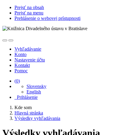
Prejsť na obsah
Prejsť na menu
Prehlásenie o webovej prístupnosti
Vyhľadávanie
Konto
Nastavenie účtu
Kontakt
Pomoc
(
0
)
Slovensky
English
Prihlásenie
Kde som
Hlavná stránka
Výsledky vyhľadávania
Výsledky vyhľadávania