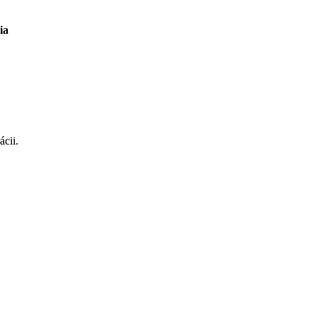
ia
ácii.