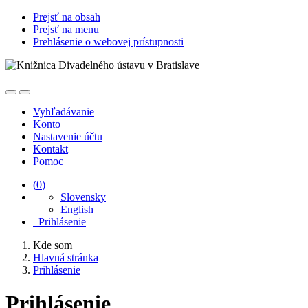
Prejsť na obsah
Prejsť na menu
Prehlásenie o webovej prístupnosti
Vyhľadávanie
Konto
Nastavenie účtu
Kontakt
Pomoc
(
0
)
Slovensky
English
Prihlásenie
Kde som
Hlavná stránka
Prihlásenie
Prihlásenie