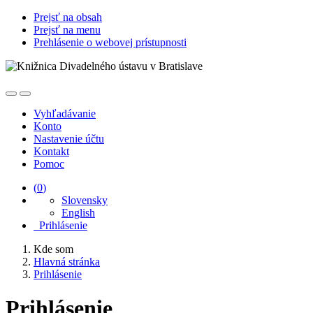
Prejsť na obsah
Prejsť na menu
Prehlásenie o webovej prístupnosti
Vyhľadávanie
Konto
Nastavenie účtu
Kontakt
Pomoc
(
0
)
Slovensky
English
Prihlásenie
Kde som
Hlavná stránka
Prihlásenie
Prihlásenie