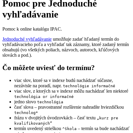
Pomoc pre Jednoduché
vyhľadávanie
Pomoc k online katalógu IPAC.
Jednoduché vyhľadávanie
umožňuje zadať hľadaný termín do
vyhľadávacieho poľa a vyhľadať tak záznamy, ktoré zadaný termín
obsahujú (vo všetkých poliach, názvoch, autoroch, kľúčových
slovách a pod.).
Čo môžete uviesť do termínu?
viac slov, ktoré sa v indexe budú nachádzať súčasne,
nezávisle na poradí, napr.
technológie informačné
viac slov, z ktorých sa v indexe môžu nachádzať len niektoré
technológia or informačné
jedno slovo
technológia
časť slova – pravostranné rozšírenie nahradíte hviezdičkou
technolog*
frázu v dvojitých úvodzovkách – časť textu
„kurz pre
kvalifikovaných“
termín uvedený strieškou
– termín sa bude nachádzať
^škola