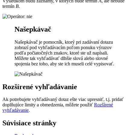
Výsledkom budú záznamy, v ktorých bude termín
A
, ale nebude
termín
B
.
Našepkávač
Našepkávač je pomocník, ktorý pri zadávaní dotazu
zobrazí pod vyhľadávacím poľom ponuku výrazov
podľa počiatočných znakov, ktoré ste už napísali.
Môžete tak vyhľadávať dlhšie slová alebo slovné
spojenia bez toho, aby ste ich museli celé vypisovať.
Rozšírené vyhľadávanie
Ak potrebujete vyhľadávaný dotaz ešte viac upresniť, t.j. pridať
doplňujúce limity a obmedzenia, môžete použiť
Rozšírené
vyhľadávanie
.
Súvisiace stránky