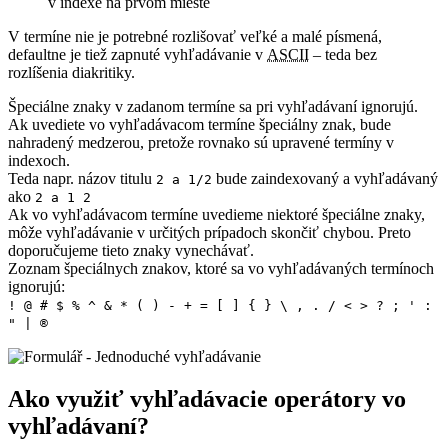
v indexe na prvom mieste
V termíne nie je potrebné rozlišovať veľké a malé písmená,
defaultne je tiež zapnuté vyhľadávanie v
ASCII
– teda bez
rozlíšenia diakritiky.
Špeciálne znaky v zadanom termíne sa pri vyhľadávaní ignorujú.
Ak uvediete vo vyhľadávacom termíne špeciálny znak, bude
nahradený medzerou, pretože rovnako sú upravené termíny v
indexoch.
Teda napr. názov titulu
bude zaindexovaný a vyhľadávaný
2 a 1/2
ako
2 a 1 2
Ak vo vyhľadávacom termíne uvedieme niektoré špeciálne znaky,
môže vyhľadávanie v určitých prípadoch skončiť chybou. Preto
doporučujeme tieto znaky vynechávať.
Zoznam špeciálnych znakov, ktoré sa vo vyhľadávaných termínoch
ignorujú:
! @ # $ % ^ & * ( ) - + = [ ] { } \ , . / < > ? ; ' :
" | ®
Ako využiť vyhľadávacie operátory vo
vyhľadávaní?