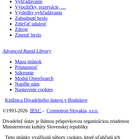
Vyhľadávanie
Výpožičky, rezervácie, …
Výsledky vyhľadávania
Zabudnuté heslo
Zdieľať udalosť
Zdroje
Zmeniť heslo
Advanced Rapid Library
Mapa stránok
Prístupnosť
Súkromie
Modul OpenSearch
Napíšte nám
Nastavenie cookies
Knižnica Divadelného ústavu v Bratislave
©1993-2026
IPAC
-
Cosmotron Slovakia, s.r.o.
Divadelný ústav je štátnou príspevkovou organizáciou zriadenou
Ministerstvom kultúry Slovenskej republiky
Tieto stránky využívajú súbory cookies, ktoré uľahčujú ich