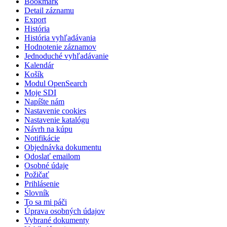
Bookmark
Detail záznamu
Export
História
História vyhľadávania
Hodnotenie záznamov
Jednoduché vyhľadávanie
Kalendár
Košík
Modul OpenSearch
Moje SDI
Napíšte nám
Nastavenie cookies
Nastavenie katalógu
Návrh na kúpu
Notifikácie
Objednávka dokumentu
Odoslať emailom
Osobné údaje
Požičať
Prihlásenie
Slovník
To sa mi páči
Úprava osobných údajov
Vybrané dokumenty