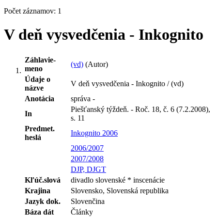
Počet záznamov: 1
V deň vysvedčenia - Inkognito
Záhlavie-
(vd)
(Autor)
meno
Údaje o
V deň vysvedčenia - Inkognito / (vd)
názve
Anotácia
správa -
Piešťanský týždeň. - Roč. 18, č. 6 (7.2.2008),
In
s. 11
Predmet.
Inkognito 2006
heslá
2006/2007
2007/2008
DJP, DJGT
Kľúč.slová
divadlo slovenské * inscenácie
Krajina
Slovensko, Slovenská republika
Jazyk dok.
Slovenčina
Báza dát
Články