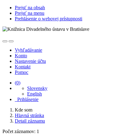
Prejsť na obsah
Prejsť na menu
Prehlásenie o webovej prístupnosti
Vyhľadávanie
Konto
Nastavenie účtu
Kontakt
Pomoc
(
0
)
Slovensky
English
Prihlásenie
Kde som
Hlavná stránka
Detail záznamu
Počet záznamov: 1