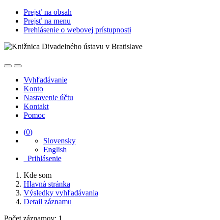
Prejsť na obsah
Prejsť na menu
Prehlásenie o webovej prístupnosti
Vyhľadávanie
Konto
Nastavenie účtu
Kontakt
Pomoc
(
0
)
Slovensky
English
Prihlásenie
Kde som
Hlavná stránka
Výsledky vyhľadávania
Detail záznamu
Počet záznamov: 1