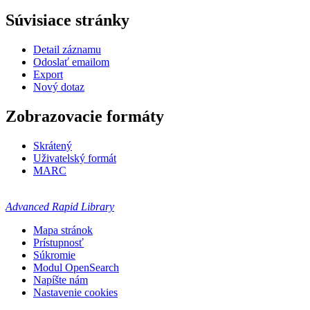
Súvisiace stránky
Detail záznamu
Odoslať emailom
Export
Nový dotaz
Zobrazovacie formáty
Skrátený
Uživatelský formát
MARC
Advanced Rapid Library
Mapa stránok
Prístupnosť
Súkromie
Modul OpenSearch
Napíšte nám
Nastavenie cookies