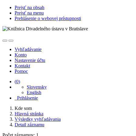
Prejsť na obsah
Prejsť na menu
Prehlásenie o webovej prístupnosti
Vyhľadávanie
Konto
Nastavenie účtu
Kontakt
Pomoc
(
0
)
Slovensky
English
Prihlásenie
Kde som
Hlavná stránka
Výsledky vyhľadávania
Detail záznamu
Počet záznamov: 1