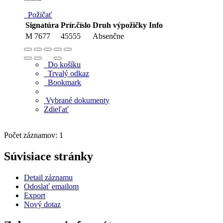
Požičať
Signatúra
Prír.číslo
Druh výpožičky
Info
M 7677
45555
Absenčne
Do košíku
Trvalý odkaz
Bookmark
Vybrané dokumenty
Zdieľať
Počet záznamov: 1
Súvisiace stránky
Detail záznamu
Odoslať emailom
Export
Nový dotaz