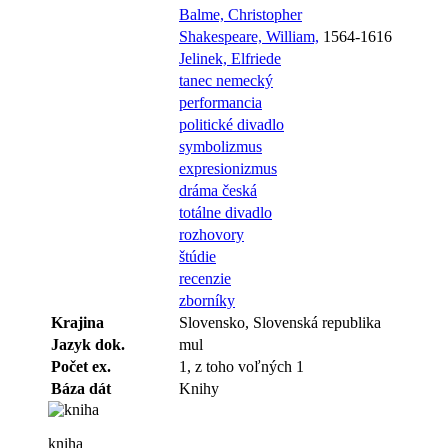
Balme, Christopher
Shakespeare, William,
1564-1616
Jelinek, Elfriede
tanec nemecký
performancia
politické divadlo
symbolizmus
expresionizmus
dráma česká
totálne divadlo
rozhovory
štúdie
recenzie
zborníky
Krajina
Slovensko, Slovenská republika
Jazyk dok.
mul
Počet ex.
1, z toho voľných 1
Báza dát
Knihy
kniha