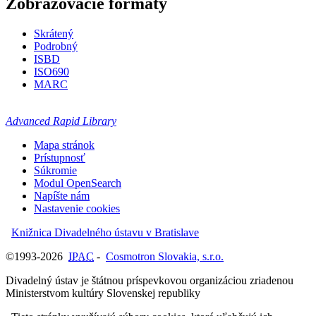
Zobrazovacie formáty
Skrátený
Podrobný
ISBD
ISO690
MARC
Advanced Rapid Library
Mapa stránok
Prístupnosť
Súkromie
Modul OpenSearch
Napíšte nám
Nastavenie cookies
Knižnica Divadelného ústavu v Bratislave
©1993-2026
IPAC
-
Cosmotron Slovakia, s.r.o.
Divadelný ústav je štátnou príspevkovou organizáciou zriadenou
Ministerstvom kultúry Slovenskej republiky