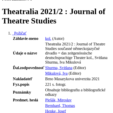
Theatralia 2021/2 : Journal of
Theatre Studies
Požičať
Záhlavie-meno
kol.
(Autor)
Theatralia 2021/2 : Journal of Theatre
Studies současné německojazyčné
Údaje o názve
divadlo = das zeitgenössische
deutschsprachige Theater kol., Svitlana
Shurma, Iva Mikulová
Ďal.zodpovednosť
Shurma, Svitlana
(Editor)
Mikulová, Iva
(Editor)
Nakladateľ
Brno Masarykova univerzita 2021
Fyz.popis
221 s. fotogr.
Obsahuje bibliografiu a bibliografické
Poznámky
odkazy
Predmet. heslá
Plešák, Miroslav
Bernhard, Thomas
Henke, Josef