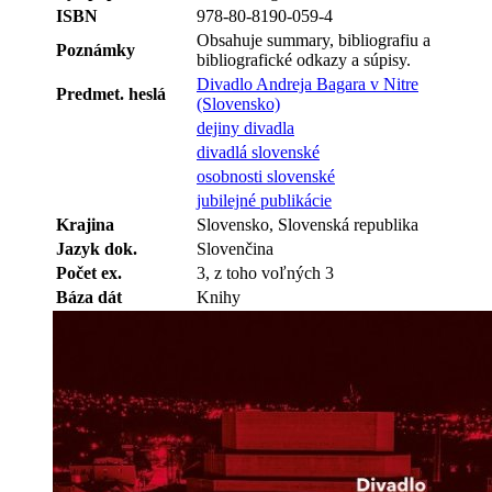
ISBN
978-80-8190-059-4
Obsahuje summary, bibliografiu a
Poznámky
bibliografické odkazy a súpisy.
Divadlo Andreja Bagara v Nitre
Predmet. heslá
(Slovensko)
dejiny divadla
divadlá slovenské
osobnosti slovenské
jubilejné publikácie
Krajina
Slovensko, Slovenská republika
Jazyk dok.
Slovenčina
Počet ex.
3, z toho voľných 3
Báza dát
Knihy