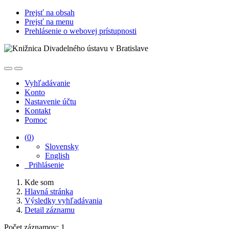
Prejsť na obsah
Prejsť na menu
Prehlásenie o webovej prístupnosti
Vyhľadávanie
Konto
Nastavenie účtu
Kontakt
Pomoc
(
0
)
Slovensky
English
Prihlásenie
Kde som
Hlavná stránka
Výsledky vyhľadávania
Detail záznamu
Počet záznamov: 1