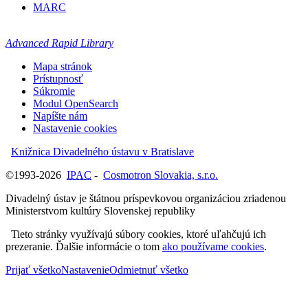
MARC
Advanced Rapid Library
Mapa stránok
Prístupnosť
Súkromie
Modul OpenSearch
Napíšte nám
Nastavenie cookies
Knižnica Divadelného ústavu v Bratislave
©1993-2026
IPAC
-
Cosmotron Slovakia, s.r.o.
Divadelný ústav je štátnou príspevkovou organizáciou zriadenou
Ministerstvom kultúry Slovenskej republiky
Tieto stránky využívajú súbory cookies, ktoré uľahčujú ich
prezeranie. Ďalšie informácie o tom
ako používame cookies
.
Prijať všetko
Nastavenie
Odmietnuť všetko