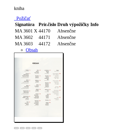
kniha
Požičať
Signatúra
Prír.číslo
Druh výpožičky
Info
MA 3601 X
44170
Absenčne
MA 3602
44171
Absenčne
MA 3603
44172
Absenčne
Obsah