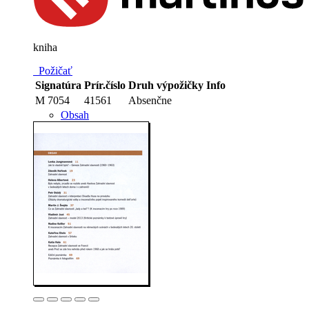
kniha
Požičať
Signatúra
Prír.číslo
Druh výpožičky
Info
M 7054
41561
Absenčne
Obsah