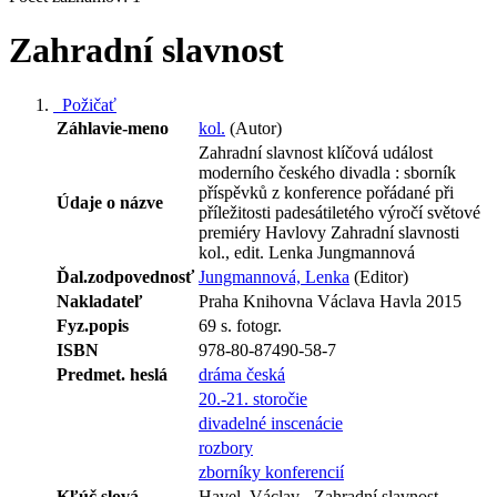
Zahradní slavnost
Požičať
Záhlavie-meno
kol.
(Autor)
Zahradní slavnost klíčová událost
moderního českého divadla : sborník
příspěvků z konference pořádané při
Údaje o názve
příležitosti padesátiletého výročí světové
premiéry Havlovy Zahradní slavnosti
kol., edit. Lenka Jungmannová
Ďal.zodpovednosť
Jungmannová, Lenka
(Editor)
Nakladateľ
Praha Knihovna Václava Havla 2015
Fyz.popis
69 s. fotogr.
ISBN
978-80-87490-58-7
Predmet. heslá
dráma česká
20.-21. storočie
divadelné inscenácie
rozbory
zborníky konferencií
Kľúč.slová
Havel, Václav - Zahradní slavnost