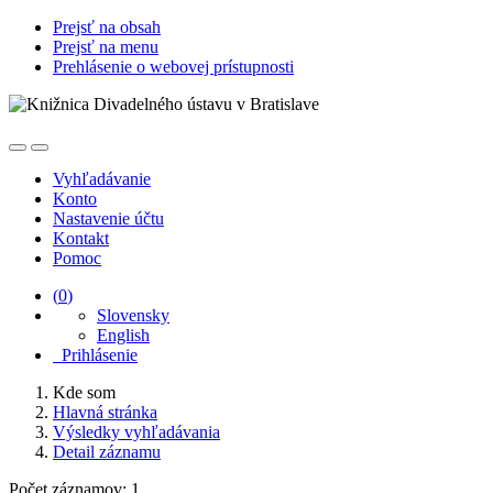
Prejsť na obsah
Prejsť na menu
Prehlásenie o webovej prístupnosti
Vyhľadávanie
Konto
Nastavenie účtu
Kontakt
Pomoc
(
0
)
Slovensky
English
Prihlásenie
Kde som
Hlavná stránka
Výsledky vyhľadávania
Detail záznamu
Počet záznamov: 1