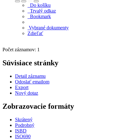
Do košíku
Trvalý odkaz
Bookmark
Vybrané dokumenty
Zdieľať
Počet záznamov: 1
Súvisiace stránky
Detail záznamu
Odoslať emailom
Export
Nový dotaz
Zobrazovacie formáty
Skrátený
Podrobný
ISBD
ISO690