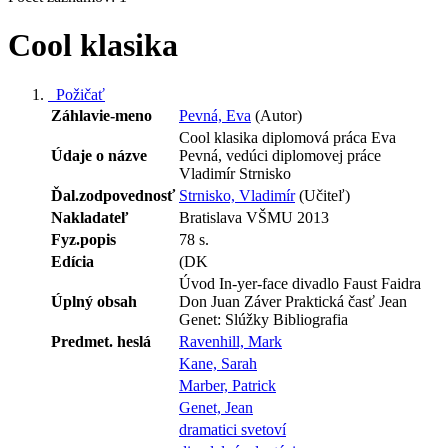
Cool klasika
Požičať
Záhlavie-meno
Pevná, Eva
(Autor)
Cool klasika diplomová práca Eva
Údaje o názve
Pevná, vedúci diplomovej práce
Vladimír Strnisko
Ďal.zodpovednosť
Strnisko, Vladimír
(Učiteľ)
Nakladateľ
Bratislava VŠMU 2013
Fyz.popis
78 s.
Edícia
(DK
Úvod In-yer-face divadlo Faust Faidra
Úplný obsah
Don Juan Záver Praktická časť Jean
Genet: Slúžky Bibliografia
Predmet. heslá
Ravenhill, Mark
Kane, Sarah
Marber, Patrick
Genet, Jean
dramatici svetoví