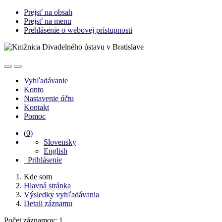
Prejsť na obsah
Prejsť na menu
Prehlásenie o webovej prístupnosti
Vyhľadávanie
Konto
Nastavenie účtu
Kontakt
Pomoc
(
0
)
Slovensky
English
Prihlásenie
Kde som
Hlavná stránka
Výsledky vyhľadávania
Detail záznamu
Počet záznamov: 1