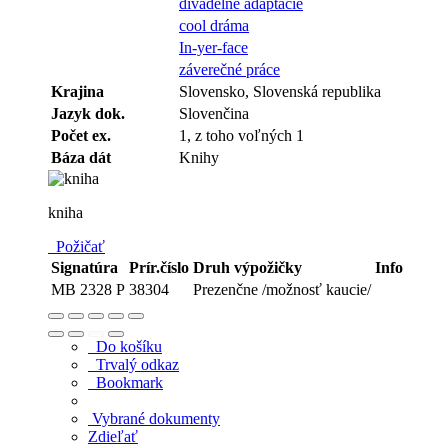
divadelné adaptácie
cool dráma
In-yer-face
záverečné práce
Krajina
Slovensko, Slovenská republika
Jazyk dok.
Slovenčina
Počet ex.
1, z toho voľných 1
Báza dát
Knihy
kniha
Požičať
Signatúra
Prír.číslo
Druh výpožičky
Info
MB 2328 P
38304
Prezenčne /možnosť kaucie/
Do košíku
Trvalý odkaz
Bookmark
Vybrané dokumenty
Zdieľať