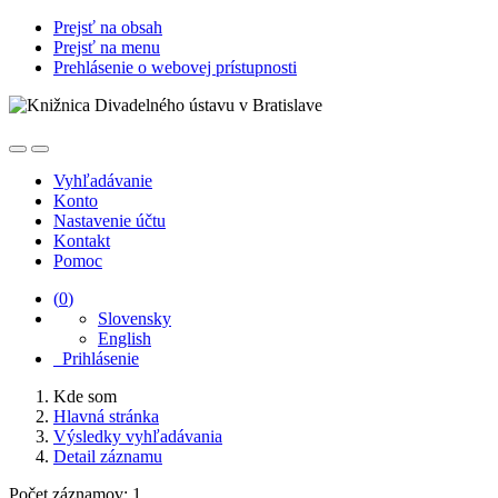
Prejsť na obsah
Prejsť na menu
Prehlásenie o webovej prístupnosti
Vyhľadávanie
Konto
Nastavenie účtu
Kontakt
Pomoc
(
0
)
Slovensky
English
Prihlásenie
Kde som
Hlavná stránka
Výsledky vyhľadávania
Detail záznamu
Počet záznamov: 1