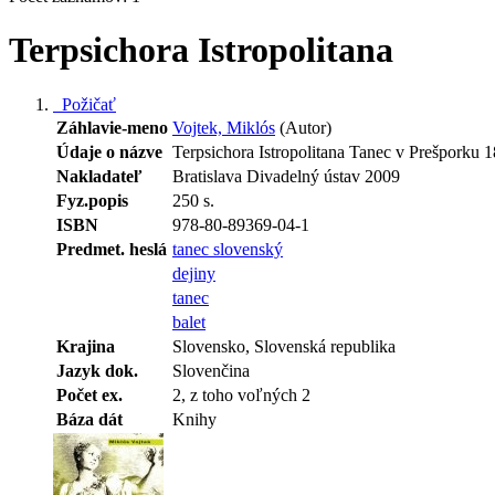
Terpsichora Istropolitana
Požičať
Záhlavie-meno
Vojtek, Miklós
(Autor)
Údaje o názve
Terpsichora Istropolitana Tanec v Prešporku 1
Nakladateľ
Bratislava Divadelný ústav 2009
Fyz.popis
250 s.
ISBN
978-80-89369-04-1
Predmet. heslá
tanec slovenský
dejiny
tanec
balet
Krajina
Slovensko, Slovenská republika
Jazyk dok.
Slovenčina
Počet ex.
2, z toho voľných 2
Báza dát
Knihy