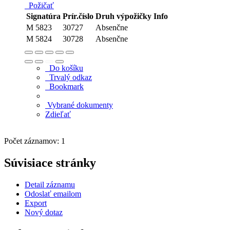
Požičať
Signatúra
Prír.číslo
Druh výpožičky
Info
M 5823
30727
Absenčne
M 5824
30728
Absenčne
Do košíku
Trvalý odkaz
Bookmark
Vybrané dokumenty
Zdieľať
Počet záznamov: 1
Súvisiace stránky
Detail záznamu
Odoslať emailom
Export
Nový dotaz