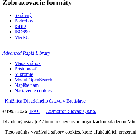
Zobrazovacie formáty
Skrátený
Podrobný
ISBD
ISO690
MARC
Advanced Rapid Library
Mapa stránok
Prístupnosť
Súkromie
Modul OpenSearch
Napíšte nám
Nastavenie cookies
Knižnica Divadelného ústavu v Bratislave
©1993-2026
IPAC
-
Cosmotron Slovakia, s.r.o.
Divadelný ústav je štátnou príspevkovou organizáciou zriadenou Mini
Tieto stránky využívajú súbory cookies, ktoré uľahčujú ich prezeran