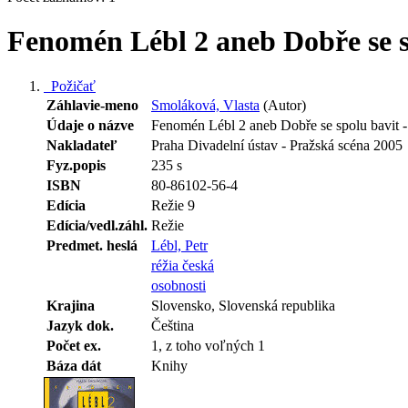
Fenomén Lébl 2 aneb Dobře se 
Požičať
Záhlavie-meno
Smoláková, Vlasta
(Autor)
Údaje o názve
Fenomén Lébl 2 aneb Dobře se spolu bavit
Nakladateľ
Praha Divadelní ústav - Pražská scéna 2005
Fyz.popis
235 s
ISBN
80-86102-56-4
Edícia
Režie 9
Edícia/vedl.záhl.
Režie
Predmet. heslá
Lébl, Petr
réžia česká
osobnosti
Krajina
Slovensko, Slovenská republika
Jazyk dok.
Čeština
Počet ex.
1, z toho voľných 1
Báza dát
Knihy