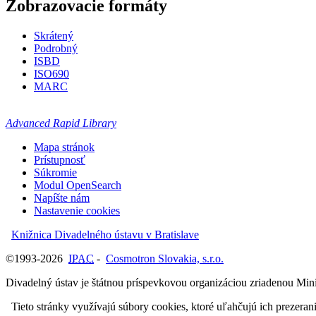
Zobrazovacie formáty
Skrátený
Podrobný
ISBD
ISO690
MARC
Advanced Rapid Library
Mapa stránok
Prístupnosť
Súkromie
Modul OpenSearch
Napíšte nám
Nastavenie cookies
Knižnica Divadelného ústavu v Bratislave
©1993-2026
IPAC
-
Cosmotron Slovakia, s.r.o.
Divadelný ústav je štátnou príspevkovou organizáciou zriadenou Mini
Tieto stránky využívajú súbory cookies, ktoré uľahčujú ich prezeran