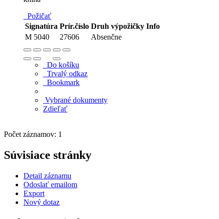
Požičať
Signatúra
Prír.číslo
Druh výpožičky
Info
M 5040
27606
Absenčne
Do košíku
Trvalý odkaz
Bookmark
Vybrané dokumenty
Zdieľať
Počet záznamov: 1
Súvisiace stránky
Detail záznamu
Odoslať emailom
Export
Nový dotaz