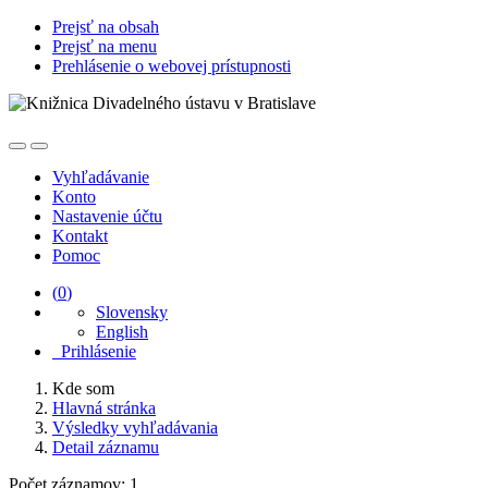
Prejsť na obsah
Prejsť na menu
Prehlásenie o webovej prístupnosti
Vyhľadávanie
Konto
Nastavenie účtu
Kontakt
Pomoc
(
0
)
Slovensky
English
Prihlásenie
Kde som
Hlavná stránka
Výsledky vyhľadávania
Detail záznamu
Počet záznamov: 1