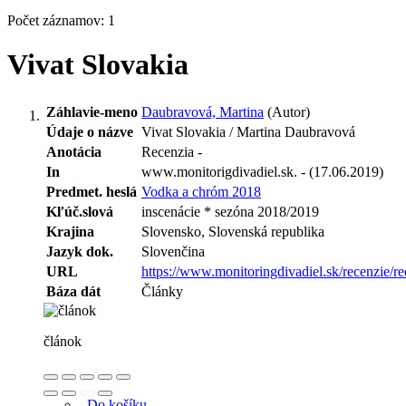
Počet záznamov: 1
Vivat Slovakia
Záhlavie-meno
Daubravová, Martina
(Autor)
Údaje o názve
Vivat Slovakia / Martina Daubravová
Anotácia
Recenzia -
In
www.monitorigdivadiel.sk. - (17.06.2019)
Predmet. heslá
Vodka a chróm 2018
Kľúč.slová
inscenácie * sezóna 2018/2019
Krajina
Slovensko, Slovenská republika
Jazyk dok.
Slovenčina
URL
https://www.monitoringdivadiel.sk/recenzie/r
Báza dát
Články
článok
Do košíku