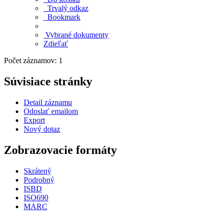
Trvalý odkaz
Bookmark
Vybrané dokumenty
Zdieľať
Počet záznamov: 1
Súvisiace stránky
Detail záznamu
Odoslať emailom
Export
Nový dotaz
Zobrazovacie formáty
Skrátený
Podrobný
ISBD
ISO690
MARC