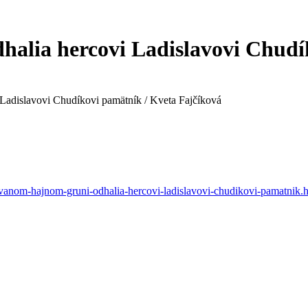
alia hercovi Ladislavovi Chudí
Ladislavovi Chudíkovi pamätník / Kveta Fajčíková
ovanom-hajnom-gruni-odhalia-hercovi-ladislavovi-chudikovi-pamatnik.