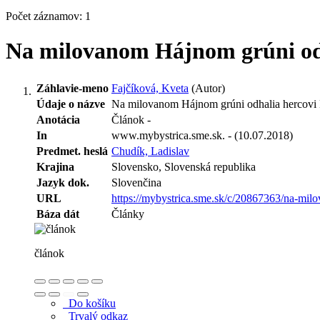
Počet záznamov: 1
Na milovanom Hájnom grúni odh
Záhlavie-meno
Fajčíková, Kveta
(Autor)
Údaje o názve
Na milovanom Hájnom grúni odhalia hercovi 
Anotácia
Článok -
In
www.mybystrica.sme.sk. - (10.07.2018)
Predmet. heslá
Chudík, Ladislav
Krajina
Slovensko, Slovenská republika
Jazyk dok.
Slovenčina
URL
https://mybystrica.sme.sk/c/20867363/na-mil
Báza dát
Články
článok
Do košíku
Trvalý odkaz