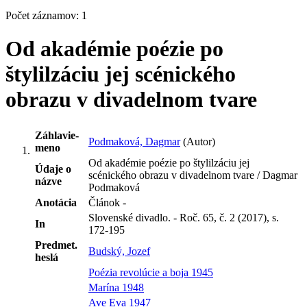
Počet záznamov: 1
Od akadémie poézie po
štylilzáciu jej scénického
obrazu v divadelnom tvare
Záhlavie-
Podmaková, Dagmar
(Autor)
meno
Od akadémie poézie po štylilzáciu jej
Údaje o
scénického obrazu v divadelnom tvare / Dagmar
názve
Podmaková
Anotácia
Článok -
Slovenské divadlo. - Roč. 65, č. 2 (2017), s.
In
172-195
Predmet.
Budský, Jozef
heslá
Poézia revolúcie a boja 1945
Marína 1948
Ave Eva 1947