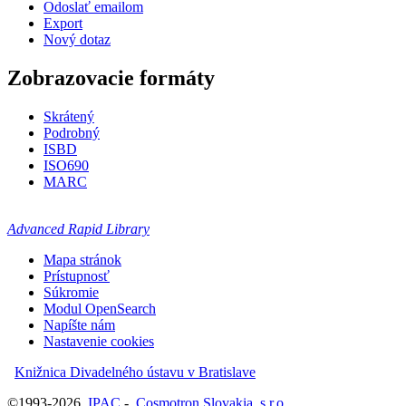
Odoslať emailom
Export
Nový dotaz
Zobrazovacie formáty
Skrátený
Podrobný
ISBD
ISO690
MARC
Advanced Rapid Library
Mapa stránok
Prístupnosť
Súkromie
Modul OpenSearch
Napíšte nám
Nastavenie cookies
Knižnica Divadelného ústavu v Bratislave
©1993-2026
IPAC
-
Cosmotron Slovakia, s.r.o.