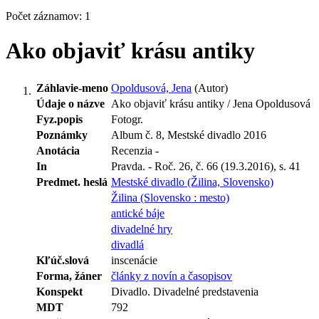
Počet záznamov: 1
Ako objaviť krásu antiky
Záhlavie-meno
Opoldusová, Jena
(Autor)
Údaje o názve
Ako objaviť krásu antiky / Jena Opoldusová
Fyz.popis
Fotogr.
Poznámky
Album č. 8, Mestské divadlo 2016
Anotácia
Recenzia -
In
Pravda. - Roč. 26, č. 66 (19.3.2016), s. 41
Predmet. heslá
Mestské divadlo (Žilina, Slovensko)
Žilina (Slovensko : mesto)
antické báje
divadelné hry
divadlá
Kľúč.slová
inscenácie
Forma, žáner
články z novín a časopisov
Konspekt
Divadlo. Divadelné predstavenia
MDT
792