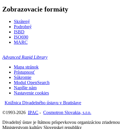
Zobrazovacie formáty
Skrátený
Podrobný
ISBD
ISO690
MARC
Advanced Rapid Library
Mapa stránok
Prístupnosť
Súkromie
Modul OpenSearch
Napíšte nám
Nastavenie cookies
Knižnica Divadelného ústavu v Bratislave
©1993-2026
IPAC
-
Cosmotron Slovakia, s.r.o.
Divadelný ústav je štátnou príspevkovou organizáciou zriadenou
Ministerstvom kultúry Slovenskej republiky