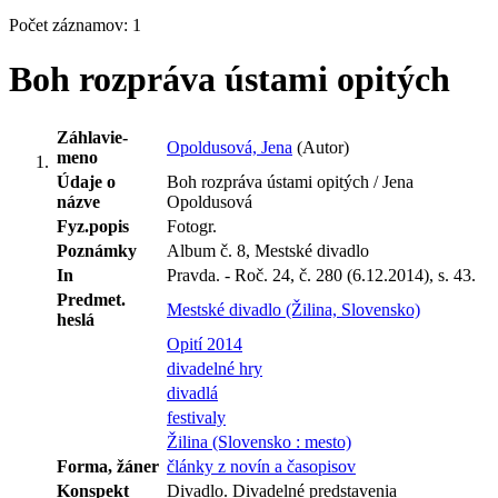
Počet záznamov: 1
Boh rozpráva ústami opitých
Záhlavie-
Opoldusová, Jena
(Autor)
meno
Údaje o
Boh rozpráva ústami opitých / Jena
názve
Opoldusová
Fyz.popis
Fotogr.
Poznámky
Album č. 8, Mestské divadlo
In
Pravda. - Roč. 24, č. 280 (6.12.2014), s. 43.
Predmet.
Mestské divadlo (Žilina, Slovensko)
heslá
Opití 2014
divadelné hry
divadlá
festivaly
Žilina (Slovensko : mesto)
Forma, žáner
články z novín a časopisov
Konspekt
Divadlo. Divadelné predstavenia