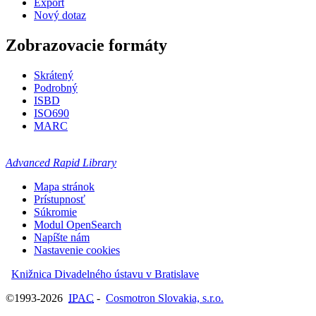
Export
Nový dotaz
Zobrazovacie formáty
Skrátený
Podrobný
ISBD
ISO690
MARC
Advanced Rapid Library
Mapa stránok
Prístupnosť
Súkromie
Modul OpenSearch
Napíšte nám
Nastavenie cookies
Knižnica Divadelného ústavu v Bratislave
©1993-2026
IPAC
-
Cosmotron Slovakia, s.r.o.