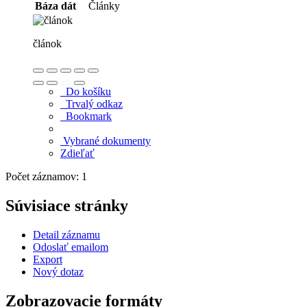
Báza dát
Články
článok
Do košíku
Trvalý odkaz
Bookmark
Vybrané dokumenty
Zdieľať
Počet záznamov: 1
Súvisiace stránky
Detail záznamu
Odoslať emailom
Export
Nový dotaz
Zobrazovacie formáty