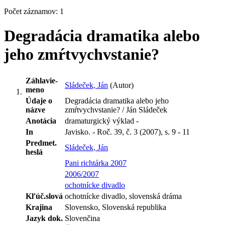
Počet záznamov: 1
Degradácia dramatika alebo
jeho zmŕtvychvstanie?
Záhlavie-
Sládeček, Ján
(Autor)
meno
Údaje o
Degradácia dramatika alebo jeho
názve
zmŕtvychvstanie? / Ján Sládeček
Anotácia
dramaturgický výklad -
In
Javisko. - Roč. 39, č. 3 (2007), s. 9 - 11
Predmet.
Sládeček, Ján
heslá
Pani richtárka 2007
2006/2007
ochotnícke divadlo
Kľúč.slová
ochotnícke divadlo, slovenská dráma
Krajina
Slovensko, Slovenská republika
Jazyk dok.
Slovenčina