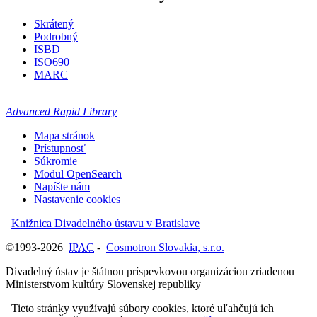
Skrátený
Podrobný
ISBD
ISO690
MARC
Advanced Rapid Library
Mapa stránok
Prístupnosť
Súkromie
Modul OpenSearch
Napíšte nám
Nastavenie cookies
Knižnica Divadelného ústavu v Bratislave
©1993-2026
IPAC
-
Cosmotron Slovakia, s.r.o.
Divadelný ústav je štátnou príspevkovou organizáciou zriadenou
Ministerstvom kultúry Slovenskej republiky
Tieto stránky využívajú súbory cookies, ktoré uľahčujú ich