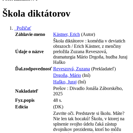
Škola diktátorov
Požičať
Záhlavie-meno
Kästner, Erich
(Autor)
Škola diktátorov : komédia v deviatich
obrazoch / Erich Kästner, z menčiny
Údaje o názve
preložila Zuzana Reveszová,
dramaturgia Mário Drgoňa, hudba Juraj
Haško
Ďal.zodpovednosť
Reveszová, Zuzana
(Prekladateľ)
Drgoňa, Mário
(Iní)
Haško, Juraj
(Iní)
Prešov : Divadlo Jonáša Záborského,
Nakladateľ
2025
Fyz.popis
48 s.
Edícia
(DK)
Zavrite oči. Predstavte si školu. Máte?
Nie len tak hocakú! Školu, v ktorej na
splnenie svojho údelu čaká zástup
dvojníkov prezidenta, ktorí ho môžu