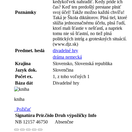
kedykoľvek nahradiť. Kedy príde ich
čas? Keď ten predošlý prestane plniť
Poznámky
svoj účel! Takže možno každú chvíľu!
Taká je Škola diktátorov. Plná tiel, ktoré
slúžia jednoznačnému účelu, plná ľudí,
ktorí mali šťastie v nešťastí, a napriek
tomu nie sú šťastní, no tiež plná
politických intríg a groteskných situácií.
(www.djz.sk)
Predmet. heslá
divadelné hry
dráma nemecká
Krajina
Slovensko, Slovenská republika
Jazyk dok.
Slovenčina
Počet ex.
1, z toho voľných 1
Báza dát
Divadelné hry
kniha
Požičať
Signatúra
Prír.číslo
Druh výpožičky
Info
NB 12157
46750
Absenčne