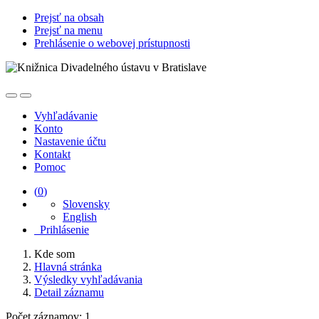
Prejsť na obsah
Prejsť na menu
Prehlásenie o webovej prístupnosti
Vyhľadávanie
Konto
Nastavenie účtu
Kontakt
Pomoc
(
0
)
Slovensky
English
Prihlásenie
Kde som
Hlavná stránka
Výsledky vyhľadávania
Detail záznamu
Počet záznamov: 1